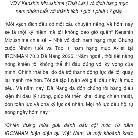
VĐV Kenshin Mizushima (Thái Lan) vô địch hạng mục
nam nhóm tuổi với thành tích 4 giờ 4 phút 17 giây
“Mỗi vạch đích đều có một câu chuyện riêng, và hôm nay
sẽ là một kỷ niệm mà tôi không bao giờ quên” Kenshin
Mizushima chia sẻ – Nhà vô địch nam hạng mục Chung
cuộc Nhóm tuổi và Top 1 nam hạng mục A-list tại
IRONMAN 70.3 Đà Nẵng 2025. “Năm ngoái, thời tiết nắng
nóng khiến tôi không thể thi đấu đúng với kỳ vọng của
mình. Chính thất bại đó đã trở thành động lực để tôi quay
lại mạnh mẽ hơn. Tôi đã tập luyện với giải đấu này là mục
tiêu. Và năm nay, Đà Nẵng đã đón chúng tôi bằng điều
kiện thi đấu lý tưởng, giúp tôi triển khai đúng chiến thuật,
dồn toàn lực và phá kỷ lục cá nhân. Mọi nỗ lực đều hội tụ
trong ngày hôm nay.”
“Chiến thắng mùa giải đánh dấu cột mốc 10 năm
IRONMAN hiện diện tại Việt Nam, là một khoảnh khắc