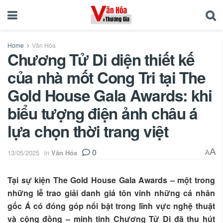
Home
Văn Hóa
Chương Tử Di diện thiết kế
của nhà mốt Cong Tri tại The
Gold House Gala Awards: khi
biểu tượng điện ảnh châu á
lựa chọn thời trang việt
0
A
13/05/2025
in
Văn Hóa
A
Tại sự kiện The Gold House Gala Awards – một trong
những lễ trao giải danh giá tôn vinh những cá nhân
gốc Á có đóng góp nổi bật trong lĩnh vực nghệ thuật
và cộng đồng – minh tinh Chương Tử Di đã thu hút