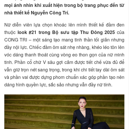
mọi ánh nhìn khi xuất hiện trong bộ trang phục đến từ
nhà thiết kế Nguyễn Công Trí.
Nữ diễn viên lựa chọn khoác lên mình thiết kế đầm đen
thuộc
look #21 trong Bộ sưu tập Thu Đông 2025
của
CONG TRI – một sáng tạo mang tinh thần tối giản nhưng
đầy nội lực. Chiếc đầm ôm sát nhẹ nhàng, khéo léo tôn lên
vóc dáng thanh thoát cùng vòng eo thon gọn của nữ minh
tinh. Phần cổ chữ V sâu gợi cảm được tiết chế vừa đủ để
vẫn giữ trọn nét sang trọng, trong khi chi tiết tay dài ôm sát
và phần vai được dựng phom chuẩn xác góp phần tạo nên
dáng hình quyền lực, sắc sảo nhưng vẫn đầy nữ tính.