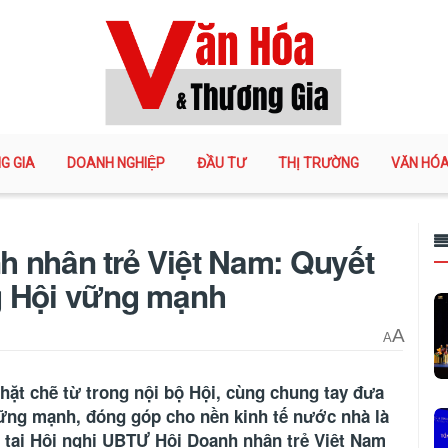
G GIA
DOANH NGHIỆP
ĐẦU TƯ
THỊ TRƯỜNG
VĂN HÓ
 nhân trẻ Việt Nam: Quyết
g Hội vững mạnh
A
A
hặt chẽ từ trong nội bộ Hội, cùng chung tay đưa
vững mạnh, đóng góp cho nền kinh tế nước nhà là
n tại Hội nghị UBTƯ Hội Doanh nhân trẻ Việt Nam