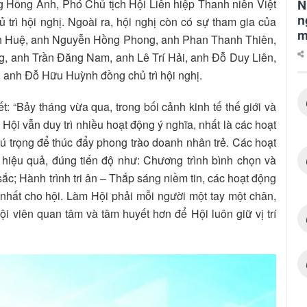
 Hồng Anh, Phó Chủ tịch Hội Liên hiệp Thanh niên Việt
N
n
trì hội nghị. Ngoài ra, hội nghị còn có sự tham gia của
m
ích Huệ, anh Nguyễn Hồng Phong, anh Phan Thanh Thiên,
 anh Trần Đăng Nam, anh Lê Trí Hải, anh Đỗ Duy Liên,
nh Đỗ Hữu Huỳnh đồng chủ trì hội nghị.
 “Bảy tháng vừa qua, trong bối cảnh kinh tế thế giới và
Hội vẫn duy trì nhiều hoạt động ý nghĩa, nhất là các hoạt
 trọng để thúc đẩy phong trào doanh nhân trẻ. Các hoạt
 hiệu quả, đúng tiến độ như: Chương trình bình chọn và
ắc; Hành trình tri ân – Thắp sáng niềm tin, các hoạt động
hất cho hội. Làm Hội phải mỗi người một tay một chân,
 viên quan tâm và tâm huyết hơn để Hội luôn giữ vị trí