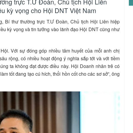
ờng trực T.Ư Đoàn, Chủ tịch Hội Liên
ều kỳ vọng cho Hội DNT Việt Nam
, Bí thư thường trực T.Ư Đoàn, Chủ tịch Hội Liên hiệp
iều kỳ vọng và tin tưởng vào lãnh đạo Hội DNT cũng như
 Hội. Với sự đóng góp nhiều tâm huyết của mỗi anh chị
âu rộng, có nhiều hoạt động ý nghĩa sắp tới và với tiềm
chúng ta không đạt được điều này. Hội Doanh nhân trẻ có
m tốt đang tạo cú hích, thổi hồn cốt cho các sơ sở”, ông