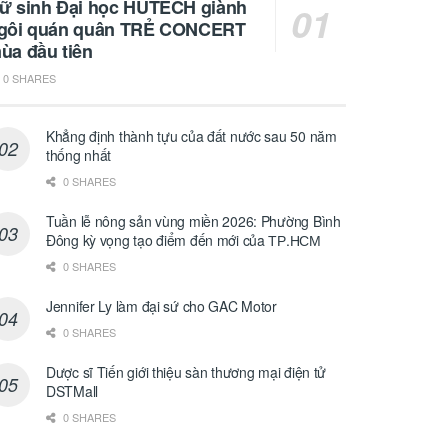
ữ sinh Đại học HUTECH giành
gôi quán quân TRẺ CONCERT
ùa đầu tiên
0 SHARES
Khẳng định thành tựu của đất nước sau 50 năm
thống nhất
0 SHARES
Tuần lễ nông sản vùng miền 2026: Phường Bình
Đông kỳ vọng tạo điểm đến mới của ТР.НСМ
0 SHARES
Jennifer Ly làm đại sứ cho GAC Motor
0 SHARES
Dược sĩ Tiến giới thiệu sàn thương mại điện tử
DSTMall
0 SHARES