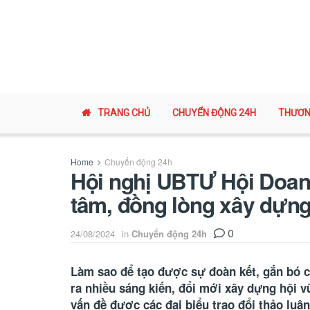
TRANG CHỦ
CHUYỂN ĐỘNG 24H
THƯƠN
Home
Chuyển động 24h
Hội nghị UBTƯ Hội Doanh
tâm, đồng lòng xây dựn
0
24/08/2024
in
Chuyển động 24h
Làm sao để tạo được sự đoàn kết, gắn bó c
ra nhiều sáng kiến, đổi mới xây dựng hội 
vấn đề được các đại biểu trao đổi thảo luậ