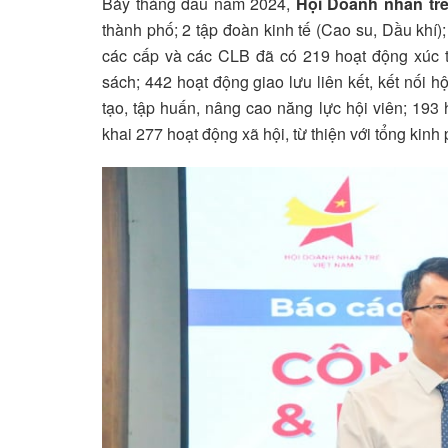
Bảy tháng đầu năm 2024,
Hội Doanh nhân trẻ
thành phố; 2 tập đoàn kinh tế (Cao su, Dầu khí)
các cấp và các CLB đã có 219 hoạt động xúc ti
sách; 442 hoạt động giao lưu liên kết, kết nối h
tạo, tập huấn, nâng cao năng lực hội viên; 193 
khai 277 hoạt động xã hội, từ thiện với tổng kinh 