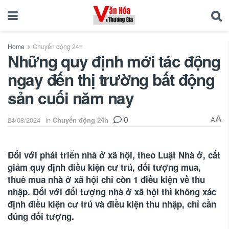
Home
Chuyển động 24h
Những quy định mới tác động
ngay đến thị trường bất động
sản cuối năm nay
0
A
24/08/2024
in
Chuyển động 24h
A
Đối với phát triển nhà ở xã hội, theo Luật Nhà ở, cắt
giảm quy định điều kiện cư trú, đối tượng mua,
thuê mua nhà ở xã hội chỉ còn 1 điều kiện về thu
nhập. Đối với đối tượng nhà ở xã hội thì không xác
định điều kiện cư trú và điều kiện thu nhập, chỉ cần
đúng đối tượng.