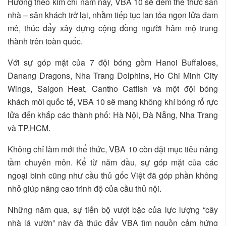
Hướng theo kim chỉ nam này, VBA 10 sẽ đem thể thức sân
nhà – sân khách trở lại, nhằm tiếp tục lan tỏa ngọn lửa đam
mê, thúc đẩy xây dựng cộng đồng người hâm mộ trung
thành trên toàn quốc.
Với sự góp mặt của 7 đội bóng gồm Hanoi Buffaloes,
Danang Dragons, Nha Trang Dolphins, Ho Chi Minh City
Wings, Saigon Heat, Cantho Catfish và một đội bóng
khách mời quốc tế, VBA 10 sẽ mang không khí bóng rổ rực
lửa đến khắp các thành phố: Hà Nội, Đà Nẵng, Nha Trang
và TP.HCM.
Không chỉ làm mới thể thức, VBA 10 còn đặt mục tiêu nâng
tầm chuyên môn. Kể từ năm đầu, sự góp mặt của các
ngoại binh cũng như cầu thủ gốc Việt đã góp phần không
nhỏ giúp nâng cao trình độ của cầu thủ nội.
Những năm qua, sự tiến bộ vượt bậc của lực lượng “cây
nhà lá vườn” này đã thúc đẩy VBA tìm nguồn cảm hứng