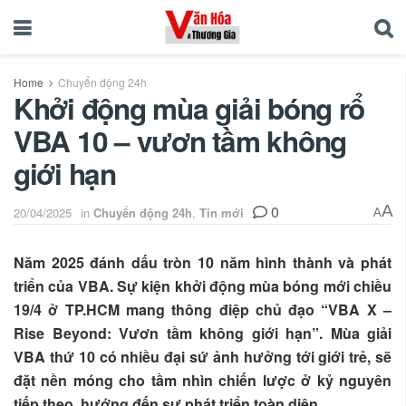
Home
Chuyển động 24h
Khởi động mùa giải bóng rổ
VBA 10 – vươn tầm không
giới hạn
0
A
20/04/2025
in
Chuyển động 24h
,
Tin mới
A
Năm 2025 đánh dấu tròn 10 năm hình thành và phát
triển của VBA. Sự kiện khởi động mùa bóng mới chiều
19/4 ở TP.HCM mang thông điệp chủ đạo “VBA X –
Rise Beyond: Vươn tầm không giới hạn”. Mùa giải
VBA thứ 10 có nhiều đại sứ ảnh hưởng tới giới trẻ, sẽ
đặt nền móng cho tầm nhìn chiến lược ở kỷ nguyên
tiếp theo, hướng đến sự phát triển toàn diện.