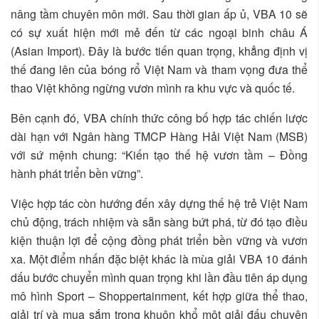
nâng tầm chuyên môn mới. Sau thời gian ấp ủ, VBA 10 sẽ
có sự xuất hiện mới mẻ đến từ các ngoại binh châu Á
(Asian Import). Đây là bước tiến quan trọng, khẳng định vị
thế đang lên của bóng rổ Việt Nam và tham vọng đưa thể
thao Việt không ngừng vươn mình ra khu vực và quốc tế.
Bên cạnh đó, VBA chính thức công bố hợp tác chiến lược
dài hạn với Ngân hàng TMCP Hàng Hải Việt Nam (MSB)
với sứ mệnh chung: “Kiến tạo thế hệ vươn tầm – Đồng
hành phát triển bền vững”.
Việc hợp tác còn hướng đến xây dựng thế hệ trẻ Việt Nam
chủ động, trách nhiệm và sẵn sàng bứt phá, từ đó tạo điều
kiện thuận lợi để cộng đồng phát triển bền vững và vươn
xa. Một điểm nhấn đặc biệt khác là mùa giải VBA 10 đánh
dấu bước chuyển mình quan trọng khi lần đầu tiên áp dụng
mô hình Sport – Shoppertainment, kết hợp giữa thể thao,
giải trí và mua sắm trong khuôn khổ một giải đấu chuyên