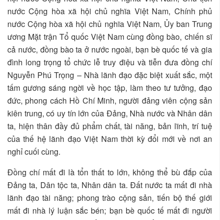
nước Cộng hòa xã hội chủ nghĩa Việt Nam, Chính phủ
nước Cộng hòa xã hội chủ nghĩa Việt Nam, Ủy ban Trung
ương Mặt trận Tổ quốc Việt Nam cùng đồng bào, chiến sĩ
cả nước, đồng bào ta ở nước ngoài, bạn bè quốc tế và gia
đình long trọng tổ chức lễ truy điệu và tiễn đưa đồng chí
Nguyễn Phú Trọng – Nhà lãnh đạo đặc biệt xuất sắc, một
tấm gương sáng ngời về học tập, làm theo tư tưởng, đạo
đức, phong cách Hồ Chí Minh, người đảng viên cộng sản
kiên trung, có uy tín lớn của Đảng, Nhà nước và Nhân dân
ta, hiện thân đầy đủ phẩm chất, tài năng, bản lĩnh, trí tuệ
của thế hệ lãnh đạo Việt Nam thời kỳ đổi mới về nơi an
nghỉ cuối cùng.
Đồng chí mất đi là tổn thất to lớn, không thể bù đắp của
Đảng ta, Dân tộc ta, Nhân dân ta. Đất nước ta mất đi nhà
lãnh đạo tài năng; phong trào cộng sản, tiến bộ thế giới
mất đi nhà lý luận sắc bén; bạn bè quốc tế mất đi người