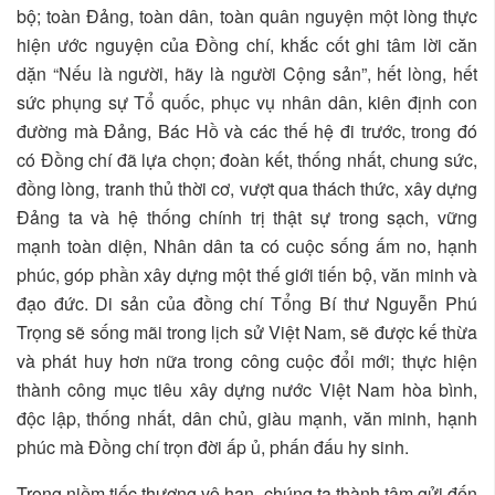
bộ; toàn Đảng, toàn dân, toàn quân nguyện một lòng thực
hiện ước nguyện của Đồng chí, khắc cốt ghi tâm lời căn
dặn “Nếu là người, hãy là người Cộng sản”, hết lòng, hết
sức phụng sự Tổ quốc, phục vụ nhân dân, kiên định con
đường mà Đảng, Bác Hồ và các thế hệ đi trước, trong đó
có Đồng chí đã lựa chọn; đoàn kết, thống nhất, chung sức,
đồng lòng, tranh thủ thời cơ, vượt qua thách thức, xây dựng
Đảng ta và hệ thống chính trị thật sự trong sạch, vững
mạnh toàn diện, Nhân dân ta có cuộc sống ấm no, hạnh
phúc, góp phần xây dựng một thế giới tiến bộ, văn minh và
đạo đức. Di sản của đồng chí Tổng Bí thư Nguyễn Phú
Trọng sẽ sống mãi trong lịch sử Việt Nam, sẽ được kế thừa
và phát huy hơn nữa trong công cuộc đổi mới; thực hiện
thành công mục tiêu xây dựng nước Việt Nam hòa bình,
độc lập, thống nhất, dân chủ, giàu mạnh, văn minh, hạnh
phúc mà Đồng chí trọn đời ấp ủ, phấn đấu hy sinh.
Trong niềm tiếc thương vô hạn, chúng ta thành tâm gửi đến