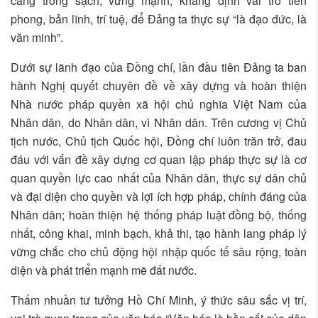
càng trong sạch, vững mạnh, khẳng định vai trò tiên
phong, bản lĩnh, trí tuệ, để Đảng ta thực sự “là đạo đức, là
văn minh”.
Dưới sự lãnh đạo của Đồng chí, lần đầu tiên Đảng ta ban
hành Nghị quyết chuyên đề về xây dựng và hoàn thiện
Nhà nước pháp quyền xã hội chủ nghĩa Việt Nam của
Nhân dân, do Nhân dân, vì Nhân dân. Trên cương vị Chủ
tịch nước, Chủ tịch Quốc hội, Đồng chí luôn trăn trở, đau
đáu với vấn đề xây dựng cơ quan lập pháp thực sự là cơ
quan quyền lực cao nhất của Nhân dân, thực sự dân chủ
và đại diện cho quyền và lợi ích hợp pháp, chính đáng của
Nhân dân; hoàn thiện hệ thống pháp luật đồng bộ, thống
nhất, công khai, minh bạch, khả thi, tạo hành lang pháp lý
vững chắc cho chủ động hội nhập quốc tế sâu rộng, toàn
diện và phát triển mạnh mẽ đất nước.
Thấm nhuần tư tưởng Hồ Chí Minh, ý thức sâu sắc vị trí,