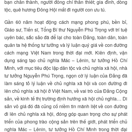
bạn chân thành, người đồng chí thân thiết; gia đình, dòng
tộc, quê hương Đông Hội mất đi người con ưu tú.
Gần 60 năm hoạt động cách mạng phong phú, bền bỉ,
Giáo sư, Tiến sĩ, Tổng Bí thư Nguyễn Phú Trọng với trí tuệ
uyên bác, sắc sảo đã để lại cho toàn Đảng, toàn dân, toàn
quân ta hệ thống tư tưởng và lý luận quý giá về con đường
cách mạng Việt Nam trong thời đại mới. Kiên định, vận
dụng sáng tạo chủ nghĩa Mác – Lênin, tư tưởng Hồ Chí
Minh, với mục tiêu độc lập dân tộc và chủ nghĩa xã hội, nhà
tư tưởng Nguyễn Phú Trọng, ngọn cờ lý luận của Đảng đã
làm sáng tỏ lý luận về chủ nghĩa xã hội và con đường đi
lên chủ nghĩa xã hội ở Việt Nam, về vai trò của Đảng Cộng
sản, về kinh tế thị trường định hướng xã hội chủ nghĩa… Di
sản vô giá đó đã củng cố niềm tin mãnh liệt về con đường
đi lên chủ nghĩa xã hội, đóng góp quan trọng cho sự phát
triển của phong trào cộng sản trên thế giới, phát triển chủ
nghĩa Mác – Lênin, tư tưởng Hồ Chí Minh trong thời đại