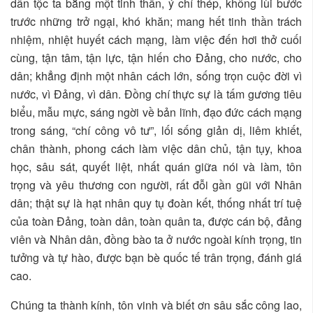
dân tộc ta bằng một tinh thần, ý chí thép, không lùi bước
trước những trở ngại, khó khăn; mang hết tinh thần trách
nhiệm, nhiệt huyết cách mạng, làm việc đến hơi thở cuối
cùng, tận tâm, tận lực, tận hiến cho Đảng, cho nước, cho
dân; khẳng định một nhân cách lớn, sống trọn cuộc đời vì
nước, vì Đảng, vì dân. Đồng chí thực sự là tấm gương tiêu
biểu, mẫu mực, sáng ngời về bản lĩnh, đạo đức cách mạng
trong sáng, “chí công vô tư”, lối sống giản dị, liêm khiết,
chân thành, phong cách làm việc dân chủ, tận tụy, khoa
học, sâu sát, quyết liệt, nhất quán giữa nói và làm, tôn
trọng và yêu thương con người, rất đỗi gần gũi với Nhân
dân; thật sự là hạt nhân quy tụ đoàn kết, thống nhất trí tuệ
của toàn Đảng, toàn dân, toàn quân ta, được cán bộ, đảng
viên và Nhân dân, đồng bào ta ở nước ngoài kính trọng, tin
tưởng và tự hào, được bạn bè quốc tế trân trọng, đánh giá
cao.
Chúng ta thành kính, tôn vinh và biết ơn sâu sắc công lao,