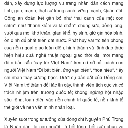
dân, xây dựng lực lượng vũ trang nhân dân cách mạng
tinh, gọn, mạnh, thật sự trong sạch, vững mạnh; Quân đội,
Công an đoàn kết gắn bó như “hai cánh của một con
chim”, như “thanh kiếm và lá chắn”, chung sức, đồng lòng,
vượt qua mọi khó khăn, gian khổ, hy sinh, giữ gìn hòa bình,
ổn định để phát triển đất nước. Phát huy vai trò tiên phong
của nền ngoại giao toàn diện, hình thành và lãnh đạo thực
hiện hiệu quả nghệ thuật ngoại giao thời đại mới mang
đậm bản sắc “cây tre Việt Nam” trên cơ sở cốt cách con
người Việt Nam “Dĩ bất biến, ứng vạn biến”, “hòa hiếu”, “lấy
chí nhân thay cường bạo”. Dưới sự dẫn dắt của Đồng chí,
Việt Nam trở thành đối tác tin cậy, thành viên tích cực và có
trách nhiệm trên trường quốc tế; không ngừng hội nhập
sâu rộng, toàn diện vào nền chính trị quốc tế, nền kinh tế
thế giới và nền văn minh nhân loại.
Xuyên suốt trong tư tưởng của đồng chí Nguyễn Phú Trọng
là Nhân dân, là con người, là hết lòng, hết sức phục vụ