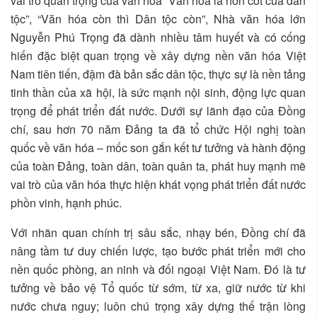
vai trò quan trọng của văn hóa “Văn hóa là hồn cốt của dân
tộc”, “Văn hóa còn thì Dân tộc còn”, Nhà văn hóa lớn
Nguyễn Phú Trọng đã dành nhiều tâm huyết và có cống
hiến đặc biệt quan trọng về xây dựng nền văn hóa Việt
Nam tiên tiến, đậm đà bản sắc dân tộc, thực sự là nền tảng
tinh thần của xã hội, là sức mạnh nội sinh, động lực quan
trọng để phát triển đất nước. Dưới sự lãnh đạo của Đồng
chí, sau hơn 70 năm Đảng ta đã tổ chức Hội nghị toàn
quốc về văn hóa – mốc son gắn kết tư tưởng và hành động
của toàn Đảng, toàn dân, toàn quân ta, phát huy mạnh mẽ
vai trò của văn hóa thực hiện khát vọng phát triển đất nước
phồn vinh, hạnh phúc.
Với nhãn quan chính trị sâu sắc, nhạy bén, Đồng chí đã
nâng tầm tư duy chiến lược, tạo bước phát triển mới cho
nền quốc phòng, an ninh và đối ngoại Việt Nam. Đó là tư
tưởng về bảo vệ Tổ quốc từ sớm, từ xa, giữ nước từ khi
nước chưa nguy; luôn chú trọng xây dựng thế trận lòng