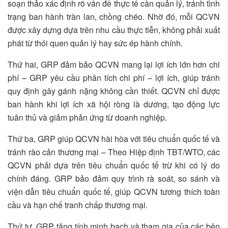
soạn thảo xác định rõ vấn đề thực tế cần quản lý, tránh tình
trạng ban hành tràn lan, chồng chéo. Nhờ đó, mỗi QCVN
được xây dựng dựa trên nhu cầu thực tiễn, không phải xuất
phát từ thói quen quản lý hay sức ép hành chính.
Thứ hai, GRP đảm bảo QCVN mang lại lợi ích lớn hơn chi
phí – GRP yêu cầu phân tích chi phí – lợi ích, giúp tránh
quy định gây gánh nặng không cần thiết. QCVN chỉ được
ban hành khi lợi ích xã hội ròng là dương, tạo động lực
tuân thủ và giảm phản ứng từ doanh nghiệp.
Thứ ba, GRP giúp QCVN hài hòa với tiêu chuẩn quốc tế và
tránh rào cản thương mại – Theo Hiệp định TBT/WTO, các
QCVN phải dựa trên tiêu chuẩn quốc tế trừ khi có lý do
chính đáng. GRP bảo đảm quy trình rà soát, so sánh và
viện dẫn tiêu chuẩn quốc tế, giúp QCVN tương thích toàn
cầu và hạn chế tranh chấp thương mại.
Thứ tư, GRP tăng tính minh bạch và tham gia của các bên