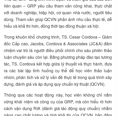
liên quan – GRP yêu cầu tham vấn công khai, thực chất
với doanh nghiệp, hiệp hội, cơ quan nhà nước, người tiêu
dùng. Tham vấn giúp QCVN phản ánh nhu cầu thực tế, dễ
hiểu và khả thi hơn, đồng thời tạo đồng thuận xã hội.
Trong khuôn khổ chương trình, TS. Cesar Cordova – Giám
đốc Cấp cao, Jacobs, Cordova & Associates (JC&A) đảm
nhiệm vai trò là người điều phối chính cho sáu phiên thảo
luận chuyên sâu còn lại. Bằng phương pháp đào tạo tương
tác, TS. Cordova kết hợp giữa lý thuyết và thực hành, đưa
ra các bài tập tình huống cụ thể để học viên thảo luận
nhóm, phân tích và xử lý vấn đề thực tế trong quá trình xây
dựng, đánh giá và áp dụng quy chuẩn kỹ thuật (QCVN).
Thông qua các hoạt động này, học viên không chỉ nắm
vững khái niệm và công cụ của GRP, mà còn hiểu rõ hơn
cách vận dụng RIA (đánh giá tác động quy chuẩn) nhằm
nâng cao chất lượng và tính khả thi của QCVN, bảo đảm