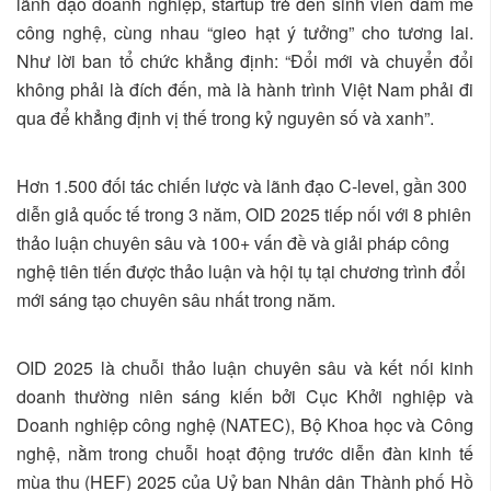
lãnh đạo doanh nghiệp, startup trẻ đến sinh viên đam mê
công nghệ, cùng nhau “gieo hạt ý tưởng” cho tương lai.
Như lời ban tổ chức khẳng định: “Đổi mới và chuyển đổi
không phải là đích đến, mà là hành trình Việt Nam phải đi
qua để khẳng định vị thế trong kỷ nguyên số và xanh”.
Hơn 1.500 đối tác chiến lược và lãnh đạo C-level, gần 300
diễn giả quốc tế trong 3 năm, OID 2025 tiếp nối với 8 phiên
thảo luận chuyên sâu và 100+ vấn đề và giải pháp công
nghệ tiên tiến được thảo luận và hội tụ tại chương trình đổi
mới sáng tạo chuyên sâu nhất trong năm.
OID 2025 là chuỗi thảo luận chuyên sâu và kết nối kinh
doanh thường niên sáng kiến bởi Cục Khởi nghiệp và
Doanh nghiệp công nghệ (NATEC), Bộ Khoa học và Công
nghệ, nằm trong chuỗi hoạt động trước diễn đàn kinh tế
mùa thu (HEF) 2025 của Uỷ ban Nhân dân Thành phố Hồ