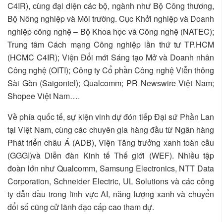
C4IR), cùng đại diện các bộ, ngành như Bộ Công thương,
Bộ Nông nghiệp và Môi trường. Cục Khởi nghiệp và Doanh
nghiệp công nghệ – Bộ Khoa học và Công nghệ (NATEC);
Trung tâm Cách mạng Công nghiệp lần thứ tư TP.HCM
(HCMC C4IR); Viện Đổi mới Sáng tạo Mở và Doanh nhân
Công nghệ (OITI); Công ty Cổ phần Công nghệ Viễn thông
Sài Gòn (Saigontel); Qualcomm; PR Newswire Việt Nam;
Shopee Việt Nam….
Về phía quốc tế, sự kiện vinh dự đón tiếp Đại sứ Phần Lan
tại Việt Nam, cùng các chuyên gia hàng đầu từ Ngân hàng
Phát triển châu Á (ADB), Viện Tăng trưởng xanh toàn cầu
(GGGI)và Diễn đàn Kinh tế Thế giới (WEF). Nhiều tập
đoàn lớn như Qualcomm, Samsung Electronics, NTT Data
Corporation, Schneider Electric, UL Solutions và các công
ty dẫn đầu trong lĩnh vực AI, năng lượng xanh và chuyển
đổi số cũng cử lãnh đạo cấp cao tham dự.