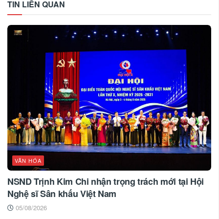
TIN LIÊN QUAN
VĂN HÓA
NSND Trịnh Kim Chi nhận trọng trách mới tại Hội
Nghệ sĩ Sân khấu Việt Nam
05/08/2026