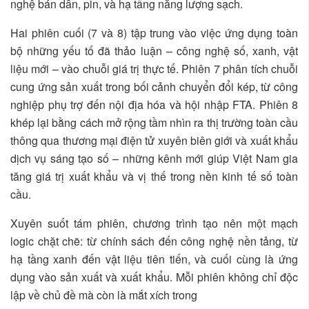
nghệ bán dẫn, pin, và hạ tầng năng lượng sạch.
Hai phiên cuối (7 và 8) tập trung vào việc ứng dụng toàn
bộ những yếu tố đã thảo luận – công nghệ số, xanh, vật
liệu mới – vào chuỗi giá trị thực tế. Phiên 7 phân tích chuỗi
cung ứng sản xuất trong bối cảnh chuyển đổi kép, từ công
nghiệp phụ trợ đến nội địa hóa và hội nhập FTA. Phiên 8
khép lại bằng cách mở rộng tầm nhìn ra thị trường toàn cầu
thông qua thương mại điện tử xuyên biên giới và xuất khẩu
dịch vụ sáng tạo số – những kênh mới giúp Việt Nam gia
tăng giá trị xuất khẩu và vị thế trong nền kinh tế số toàn
cầu.
Xuyên suốt tám phiên, chương trình tạo nên một mạch
logic chặt chẽ: từ chính sách đến công nghệ nền tảng, từ
hạ tầng xanh đến vật liệu tiên tiến, và cuối cùng là ứng
dụng vào sản xuất và xuất khẩu. Mỗi phiên không chỉ độc
lập về chủ đề mà còn là mắt xích trong