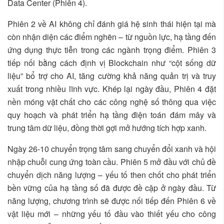
Data Center (Phiên 4).
Phiên 2 về AI không chỉ đánh giá hệ sinh thái hiện tại mà
còn nhận diện các điểm nghẽn – từ nguồn lực, hạ tầng đến
ứng dụng thực tiễn trong các ngành trọng điểm. Phiên 3
tiếp nối bằng cách định vị Blockchain như “cột sống dữ
liệu” bổ trợ cho AI, tăng cường khả năng quản trị và truy
xuất trong nhiều lĩnh vực. Khép lại ngày đầu, Phiên 4 đặt
nền móng vật chất cho các công nghệ số thông qua việc
quy hoạch và phát triển hạ tầng điện toán đám mây và
trung tâm dữ liệu, đồng thời gợi mở hướng tích hợp xanh.
Ngày 26-10 chuyển trọng tâm sang chuyển đổi xanh và hội
nhập chuỗi cung ứng toàn cầu. Phiên 5 mở đầu với chủ đề
chuyển dịch năng lượng – yếu tố then chốt cho phát triển
bền vững của hạ tầng số đã được đề cập ở ngày đầu. Từ
năng lượng, chương trình sẽ được nối tiếp đến Phiên 6 về
vật liệu mới – những yếu tố đầu vào thiết yếu cho công