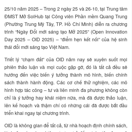
25/10 năm 2025 – Trong 2 ngày 25 và 26-10, tại Trung tâm
ĐMST Mở SoiHub tại Công viên Phần mềm Quang Trung
(Phường Trung Mỹ Tây, TP. Hồ Chí Minh) diễn ra chương
trình “Ngày Đổi mới sáng tạo Mở 2025” (Open Innovation
Day 2025 – OID 2025) – “điểm hẹn kết nối” của hệ sinh
thái đổi mới sáng tạo Việt Nam.
Triết lý “chạm đất” của OID năm nay sẽ xuyên suốt mọi
phiên thảo luận và mọi cuộc gặp gỡ, đó là tất cả đều sẽ
hướng đến việc biến ý tưởng thành mô hình, biến chính
sách thành hành động. Các cơ chế thử nghiệm, các mô
hình hợp tác công – tư và liên minh đa phương không còn
chỉ là ý tưởng hay khái niệm nữa, mà đã được thảo luận,
lên kế hoạch và thậm chí có những cái đã được bắt đầu
triển khai ngay tại chương trình.
OID là không gian để tất cả, từ nhà hoạch định chính sách,