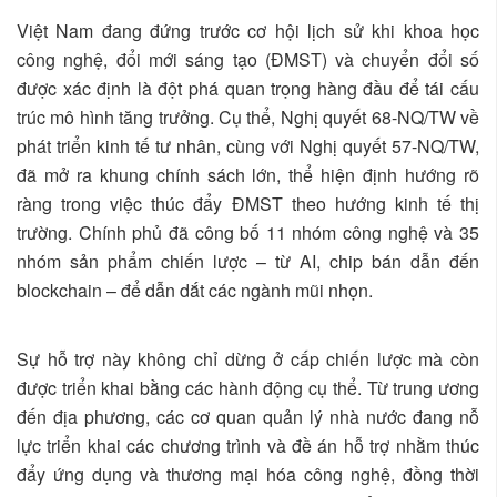
Việt Nam đang đứng trước cơ hội lịch sử khi khoa học
công nghệ, đổi mới sáng tạo (ĐMST) và chuyển đổi số
được xác định là đột phá quan trọng hàng đầu để tái cấu
trúc mô hình tăng trưởng. Cụ thể, Nghị quyết 68-NQ/TW về
phát triển kinh tế tư nhân, cùng với Nghị quyết 57-NQ/TW,
đã mở ra khung chính sách lớn, thể hiện định hướng rõ
ràng trong việc thúc đẩy ĐMST theo hướng kinh tế thị
trường. Chính phủ đã công bố 11 nhóm công nghệ và 35
nhóm sản phẩm chiến lược – từ AI, chip bán dẫn đến
blockchain – để dẫn dắt các ngành mũi nhọn.
Sự hỗ trợ này không chỉ dừng ở cấp chiến lược mà còn
được triển khai bằng các hành động cụ thể. Từ trung ương
đến địa phương, các cơ quan quản lý nhà nước đang nỗ
lực triển khai các chương trình và đề án hỗ trợ nhằm thúc
đẩy ứng dụng và thương mại hóa công nghệ, đồng thời