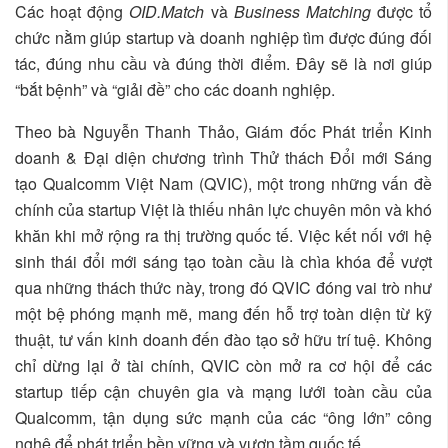
Các hoạt động
OID.Match
và
Business Matching
được tổ
chức nằm giúp startup và doanh nghiệp tìm được đúng đối
tác, đúng nhu cầu và đúng thời điểm. Đây sẽ là nơi giúp
“bắt bệnh” và “giải đề” cho các doanh nghiệp.
Theo bà Nguyễn Thanh Thảo, Giám đốc Phát triển Kinh
doanh & Đại diện chương trình Thử thách Đổi mới Sáng
tạo Qualcomm Việt Nam (QVIC), một trong những vấn đề
chính của startup Việt là thiếu nhân lực chuyên môn và khó
khăn khi mở rộng ra thị trường quốc tế. Việc kết nối với hệ
sinh thái đổi mới sáng tạo toàn cầu là chìa khóa để vượt
qua những thách thức này, trong đó QVIC đóng vai trò như
một bệ phóng mạnh mẽ, mang đến hỗ trợ toàn diện từ kỹ
thuật, tư vấn kinh doanh đến đào tạo sở hữu trí tuệ. Không
chỉ dừng lại ở tài chính, QVIC còn mở ra cơ hội để các
startup tiếp cận chuyên gia và mạng lưới toàn cầu của
Qualcomm, tận dụng sức mạnh của các “ông lớn” công
nghệ để phát triển bền vững và vươn tầm quốc tế.