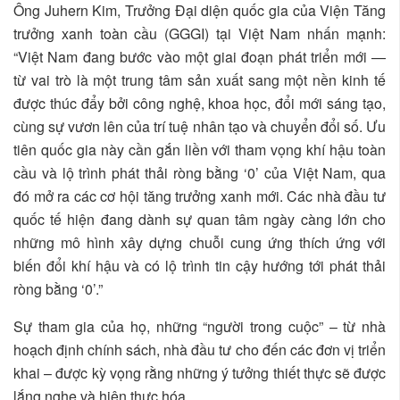
Ông Juhern Kim, Trưởng Đại diện quốc gia của Viện Tăng
trưởng xanh toàn cầu (GGGI) tại Việt Nam nhấn mạnh:
“Việt Nam đang bước vào một giai đoạn phát triển mới —
từ vai trò là một trung tâm sản xuất sang một nền kinh tế
được thúc đẩy bởi công nghệ, khoa học, đổi mới sáng tạo,
cùng sự vươn lên của trí tuệ nhân tạo và chuyển đổi số. Ưu
tiên quốc gia này cần gắn liền với tham vọng khí hậu toàn
cầu và lộ trình phát thải ròng bằng ‘0’ của Việt Nam, qua
đó mở ra các cơ hội tăng trưởng xanh mới. Các nhà đầu tư
quốc tế hiện đang dành sự quan tâm ngày càng lớn cho
những mô hình xây dựng chuỗi cung ứng thích ứng với
biến đổi khí hậu và có lộ trình tin cậy hướng tới phát thải
ròng bằng ‘0’.”
Sự tham gia của họ, những “người trong cuộc” – từ nhà
hoạch định chính sách, nhà đầu tư cho đến các đơn vị triển
khai – được kỳ vọng rằng những ý tưởng thiết thực sẽ được
lắng nghe và hiện thực hóa.