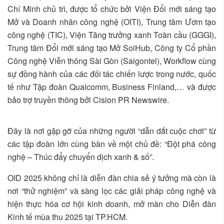
Chí Minh chủ trì, được tổ chức bởi Viện Đổi mới sáng tạo
Mở và Doanh nhân công nghệ (OITI), Trung tâm Ươm tạo
công nghệ (TIC), Viện Tăng trưởng xanh Toàn cầu (GGGI),
Trung tâm Đổi mới sáng tạo Mở SoiHub, Công ty Cổ phần
Công nghệ Viễn thông Sài Gòn (Saigontel), Workflow cùng
sự đồng hành của các đối tác chiến lược trong nước, quốc
tế như Tập đoàn Qualcomm, Business Finland,… và được
bảo trợ truyền thông bởi Cision PR Newswire.
Đây là nơi gặp gỡ của những người “dẫn dắt cuộc chơi” từ
các tập đoàn lớn cùng bàn về một chủ đề: “Đột phá công
nghệ – Thúc đẩy chuyển dịch xanh & số”.
OID 2025 không chỉ là diễn đàn chia sẻ ý tưởng mà còn là
nơi “thử nghiệm” và sàng lọc các giải pháp công nghệ và
hiện thực hóa cơ hội kinh doanh, mở màn cho Diễn đàn
Kinh tế mùa thu 2025 tại TP.HCM.