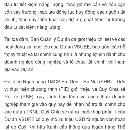
đầu tư tiết kiệm năng lượng; tháo gỡ rào cản về tiếp cận
vốn vay thương mại; tạo động lực huy động các nguồn tài
chính; thúc đẩy triển khai các dự án; phát triển thị trường
đầu tư tiết kiệm năng lượng.
Tại tọa đàm, Ban Quản lý Dự án đã giới thiệu chi tiết về các
hoạt động và mục tiêu của Dự án VSUEE, bao gồm các hỗ
trợ kỹ thuật và tài chính cũng như là những lợi ích dành cho
doanh nghiệp công nghiệp và tổ chức tài chính khi tham
gia vào Dự án.
Đại diện Ngân hàng TMCP Sài Gòn – Hà Nội (SHB) – Đơn
vị thực hiện chương trình (PIE) giới thiệu về Quỹ Chia sẻ
Rủi ro (RSF), quy trình bảo lãnh và cách thức doanh
nghiệp tham gia vào quỹ này để nhận hỗ trợ tài chính cho
các dự án TKNL. Quỹ Chia sẻ rủi ro thuộc hợp phần 1 của
Dự án VSUEE có quy mô 75 triệu USD từ nguồn vốn hoàn
lại do Quỹ Khí hậu Xanh cấp thông qua Ngân hàng Thế