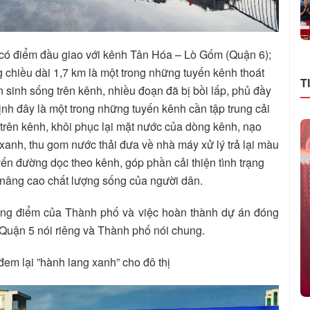
ó điểm đầu giao với kênh Tân Hóa – Lò Gốm (Quận 6);
 chiều dài 1,7 km là một trong những tuyến kênh thoát
T
 sinh sống trên kênh, nhiều đoạn đã bị bồi lấp, phủ đầy
ịnh đây là một trong những tuyến kênh cần tập trung cải
g trên kênh, khôi phục lại mặt nước của dòng kênh, nạo
 xanh, thu gom nước thải đưa về nhà máy xử lý trả lại màu
ến đường dọc theo kênh, góp phần cải thiện tình trạng
, nâng cao chất lượng sống của người dân.
rọng điểm của Thành phố và việc hoàn thành dự án đóng
a Quận 5 nói riêng và Thành phố nói chung.
m lại ”hành lang xanh” cho đô thị