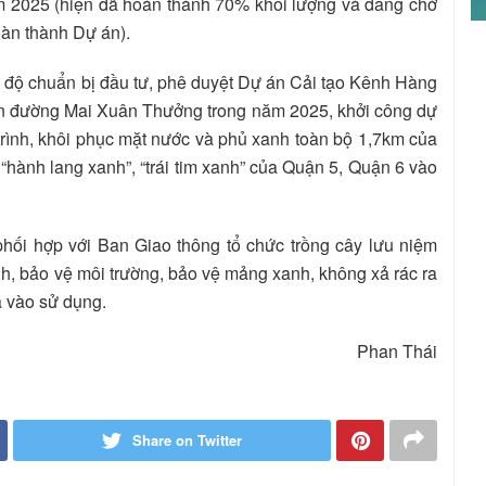
ăm 2025 (hiện đã hoàn thành 70% khối lượng và đang chờ
oàn thành Dự án).
n độ chuẩn bị đầu tư, phê duyệt Dự án Cải tạo Kênh Hàng
ến đường Mai Xuân Thưởng trong năm 2025, khởi công dự
rình, khôi phục mặt nước và phủ xanh toàn bộ 1,7km của
hành lang xanh”, “trái tim xanh” của Quận 5, Quận 6 vào
hối hợp với Ban Giao thông tổ chức trồng cây lưu niệm
nh, bảo vệ môi trường, bảo vệ mảng xanh, không xả rác ra
 vào sử dụng.
Phan Thái
Share on Twitter