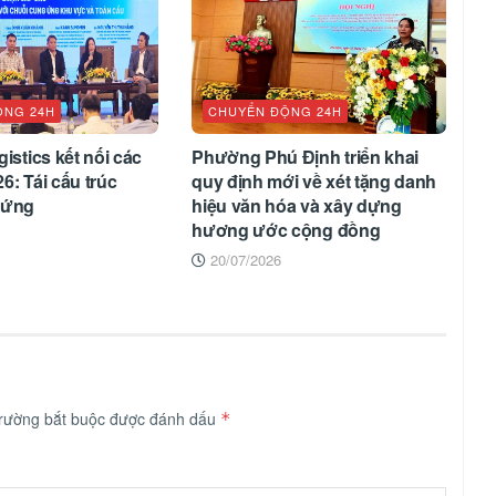
ỘNG 24H
CHUYỂN ĐỘNG 24H
istics kết nối các
Phường Phú Định triển khai
6: Tái cấu trúc
quy định mới về xét tặng danh
 ứng
hiệu văn hóa và xây dựng
hương ước cộng đồng
20/07/2026
trường bắt buộc được đánh dấu
*