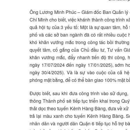
Ông Lương Minh Phúc – Giám đốc Ban Quản lý d
Chí Minh cho biết, việc khánh thành công trình 
quả hội tụ của 3 yếu tố: Một là sự quan tâm, hỗ
phố và các sở ban ngành đã có rất nhiều cuộc 
khó khăn vướng mắc trong công tác bồi thường 
quyết tâm, cố gắng của Chủ đầu tư, Tư vấn Gi
khăn vướng mắc, đẩy nhanh tiến độ thi công, h
ngày 17/07/2024 đến ngày 17/01/2025), sớm hơn
ngày 30/4/2025). Và là sự vào cuộc của cả hệ 
phóng mặt bằng, để có thể bàn giao 100% mặt b
Được biết, sau khi đưa công trình vào sử dụng,
thông Thành phố sẽ tiếp tục triển khai trong Qu
thải dọc theo tuyến Kênh Hàng Bàng, đưa về xử 
trả lại màu xanh cho tuyến Kênh Hàng Bàng. S
nhân dân và người dân Quận 6 tiếp tục hỗ trợ b