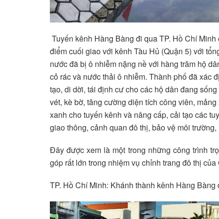
Tuyến kênh Hàng Bàng đi qua TP. Hồ Chí Minh c
điểm cuối giao với kênh Tàu Hủ (Quận 5) với tổng
nước đã bị ô nhiễm nặng nề với hàng trăm hộ dân
cỏ rác và nước thải ô nhiễm. Thành phố đã xác đ
tạo, di dời, tái định cư cho các hộ dân đang sốn
vét, kè bờ, tăng cường diện tích công viên, mảng
xanh cho tuyến kênh và nâng cấp, cải tạo các tuy
giao thông, cảnh quan đô thị, bảo vệ môi trường
Đây được xem là một trong những công trình t
góp rất lớn trong nhiệm vụ chỉnh trang đô thị củ
TP. Hồ Chí Minh: Khánh thành kênh Hàng Bàng đe