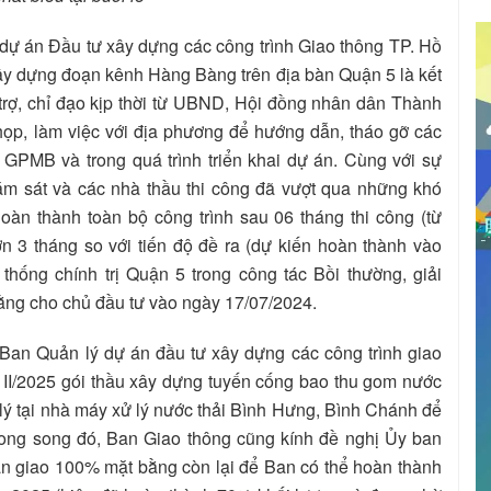
ự án Đầu tư xây dựng các công trình Giao thông TP. Hồ
xây dựng đoạn kênh Hàng Bàng trên địa bàn Quận 5 là kết
 trợ, chỉ đạo kịp thời từ UBND, Hội đồng nhân dân Thành
họp, làm việc với địa phương để hướng dẫn, tháo gỡ các
GPMB và trong quá trình triển khai dự án. Cùng với sự
ám sát và các nhà thầu thi công đã vượt qua những khó
oàn thành toàn bộ công trình sau 06 tháng thi công (từ
 3 tháng so với tiến độ đề ra (dự kiến hoàn thành vào
thống chính trị Quận 5 trong công tác Bồi thường, giải
ằng cho chủ đầu tư vào ngày 17/07/2024.
 Ban Quản lý dự án đầu tư xây dựng các công trình giao
ý II/2025 gói thầu xây dựng tuyến cống bao thu gom nước
lý tại nhà máy xử lý nước thải Bình Hưng, Bình Chánh để
ong song đó, Ban Giao thông cũng kính đề nghị Ủy ban
àn giao 100% mặt bằng còn lại để Ban có thể hoàn thành