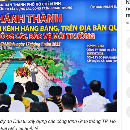
N
n
m
ự án Đầu tư xây dựng các công trình Giao thông TP. Hồ
hát biểu tại buổi lễ