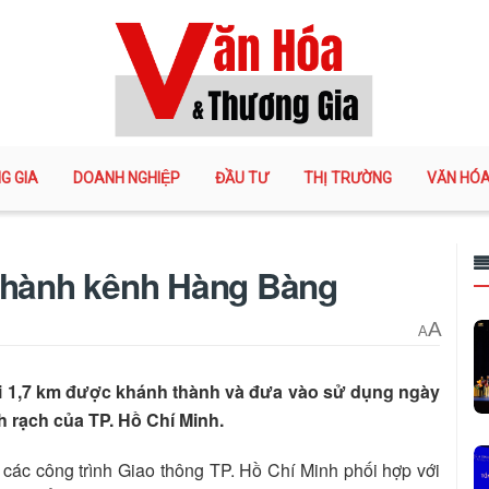
G GIA
DOANH NGHIỆP
ĐẦU TƯ
THỊ TRƯỜNG
VĂN HÓ
 thành kênh Hàng Bàng
A
A
i 1,7 km được khánh thành và đưa vào sử dụng ngày
h rạch của TP. Hồ Chí Minh.
các công trình Giao thông TP. Hồ Chí Minh phối hợp với