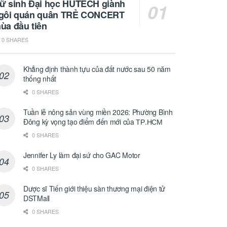
ữ sinh Đại học HUTECH giành
gôi quán quân TRẺ CONCERT
ùa đầu tiên
0 SHARES
Khẳng định thành tựu của đất nước sau 50 năm
thống nhất
0 SHARES
Tuần lễ nông sản vùng miền 2026: Phường Bình
Đông kỳ vọng tạo điểm đến mới của ТР.НСМ
0 SHARES
Jennifer Ly làm đại sứ cho GAC Motor
0 SHARES
Dược sĩ Tiến giới thiệu sàn thương mại điện tử
DSTMall
0 SHARES