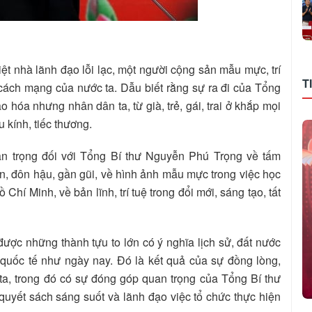
iệt nhà lãnh đạo lỗi lạc, một người cộng sản mẫu mực, trí
T
 cách mạng của nước ta. Dẫu biết rằng sự ra đi của Tổng
 hóa nhưng nhân dân ta, từ già, trẻ, gái, trai ở khắp mọi
 kính, tiếc thương.
rân trọng đối với Tổng Bí thư Nguyễn Phú Trọng về tấm
n, đôn hậu, gần gũi, về hình ảnh mẫu mực trong việc học
hí Minh, về bản lĩnh, trí tuệ trong đổi mới, sáng tạo, tất
ợc những thành tựu to lớn có ý nghĩa lịch sử, đất nước
ế quốc tế như ngày nay. Đó là kết quả của sự đồng lòng,
ta, trong đó có sự đóng góp quan trọng của Tổng Bí thư
uyết sách sáng suốt và lãnh đạo việc tổ chức thực hiện