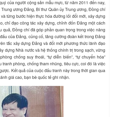
 quý của người cộng sản mẫu mực, từ năm 2011 đến nay,
h Trung ương Đảng, Bí thư Quân ủy Trung ương, Đồng chí
 và từng bước hiện thực hóa đường lối đổi mới, xây dựng
ạo, chỉ đạo công tác xây dựng, chỉnh đốn Đảng một cách
iệu quả, Đồng chí đã góp phần quan trọng trong việc nâng
 đấu của Đảng, củng cố, tăng cường đoàn kết trong Đảng
uyên tắc xây dựng Đảng và đổi mới phương thức lãnh đạo
ây dựng Nhà nước và hệ thống chính trị trong sạch, vững
 phòng chống suy thoái, “tự diễn biến”, “tự chuyển hóa”
ấu tranh phòng, chống tham nhũng, tiêu cực, coi đó là việc
 ngược. Kết quả của cuộc đấu tranh này trong thời gian qua
ánh giá cao, bạn bè quốc tế ghi nhận.