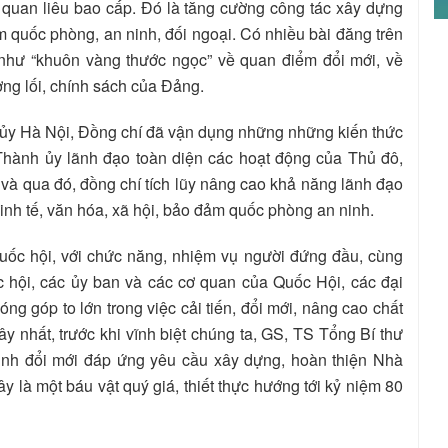
g quan liêu bao cấp. Đó là tăng cường công tác xây dựng
ảm quốc phòng, an ninh, đối ngoại. Có nhiều bài đăng trên
 như “khuôn vàng thước ngọc” về quan điểm đổi mới, về
ng lối, chính sách của Đảng.
 ủy Hà Nội, Đồng chí đã vận dụng những những kiến thức
ể Thành ủy lãnh đạo toàn diện các hoạt động của Thủ đô,
và qua đó, đồng chí tích lũy nâng cao khả năng lãnh đạo
inh tế, văn hóa, xã hội, bảo đảm quốc phòng an ninh.
uốc hội, với chức năng, nhiệm vụ người đứng đầu, cùng
 hội, các ủy ban và các cơ quan của Quốc Hội, các đại
g góp to lớn trong việc cải tiến, đổi mới, nâng cao chất
 nhất, trước khi vĩnh biệt chúng ta, GS, TS Tổng Bí thư
trình đổi mới đáp ứng yêu cầu xây dựng, hoàn thiện Nhà
 là một báu vật quý giá, thiết thực hướng tới kỷ niệm 80