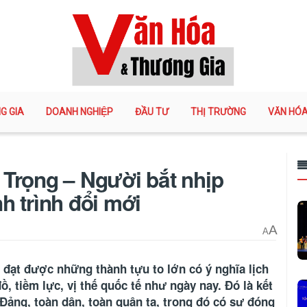
G GIA
DOANH NGHIỆP
ĐẦU TƯ
THỊ TRƯỜNG
VĂN HÓ
Trọng – Người bắt nhịp
h trình đổi mới
A
A
đạt được những thành tựu to lớn có ý nghĩa lịch
, tiềm lực, vị thế quốc tế như ngày nay. Đó là kết
Đảng, toàn dân, toàn quân ta, trong đó có sự đóng