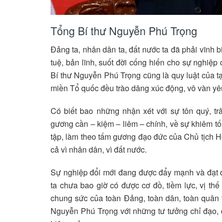
Tổng Bí thư Nguyễn Phú Trọng
Đảng ta, nhân dân ta, đất nước ta đã phải vĩnh b
tuệ, bản lĩnh, suốt đời cống hiến cho sự nghiệp
Bí thư Nguyễn Phú Trọng cũng là quy luật của tạo
miền Tổ quốc đều trào dâng xúc động, vô vàn yêu
Có biết bao những nhận xét với sự tôn quý, t
gương cần – kiệm – liêm – chính, về sự khiêm tố
tập, làm theo tấm gương đạo đức của Chủ tịch Hồ C
cả vì nhân dân, vì đất nước.
Sự nghiệp đổi mới đang được đẩy mạnh và đạt đư
ta chưa bao giờ có được cơ đồ, tiềm lực, vị th
chung sức của toàn Đảng, toàn dân, toàn quân 
Nguyễn Phú Trọng với những tư tưởng chỉ đạo, q