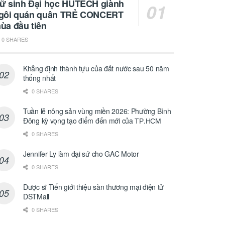
ữ sinh Đại học HUTECH giành
gôi quán quân TRẺ CONCERT
ùa đầu tiên
0 SHARES
Khẳng định thành tựu của đất nước sau 50 năm
thống nhất
0 SHARES
Tuần lễ nông sản vùng miền 2026: Phường Bình
Đông kỳ vọng tạo điểm đến mới của ТР.НСМ
0 SHARES
Jennifer Ly làm đại sứ cho GAC Motor
0 SHARES
Dược sĩ Tiến giới thiệu sàn thương mại điện tử
DSTMall
0 SHARES