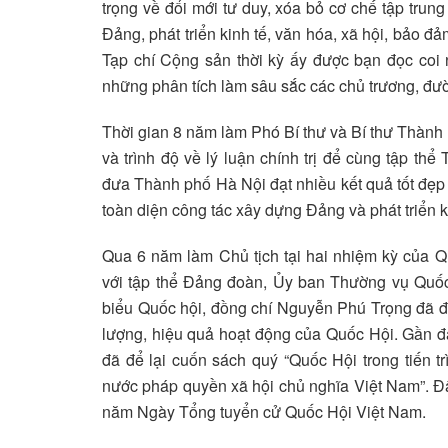
trọng về đổi mới tư duy, xóa bỏ cơ chế tập trun
Đảng, phát triển kinh tế, văn hóa, xã hội, bảo đ
Tạp chí Cộng sản thời kỳ ấy được bạn đọc coi
những phân tích làm sâu sắc các chủ trương, đườ
Thời gian 8 năm làm Phó Bí thư và Bí thư Thành
và trình độ về lý luận chính trị để cùng tập th
đưa Thành phố Hà Nội đạt nhiều kết quả tốt đẹp 
toàn diện công tác xây dựng Đảng và phát triển k
Qua 6 năm làm Chủ tịch tại hai nhiệm kỳ của Q
với tập thể Đảng đoàn, Ủy ban Thường vụ Quốc
biểu Quốc hội, đồng chí Nguyễn Phú Trọng đã đón
lượng, hiệu quả hoạt động của Quốc Hội. Gần đây
đã để lại cuốn sách quý “Quốc Hội trong tiến 
nước pháp quyền xã hội chủ nghĩa Việt Nam”. Đây
năm Ngày Tổng tuyển cử Quốc Hội Việt Nam.