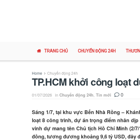
TRANG CHỦ
CHUYỂN ĐỘNG 24H
THƯƠN
Home
Chuyển động 24h
TP.HCM khởi công loạt d
0
01/07/2026
in
Chuyển động 24h
,
Tin mới
Sáng 1/7, tại khu vực Bến Nhà Rồng – Khánh
loạt 8 công trình, dự án trọng điểm nhân d
vinh dự mang tên Chủ tịch Hồ Chí Minh (2/7/
đồng, tương đương khoảng 9,6 tỷ USD, đây đ