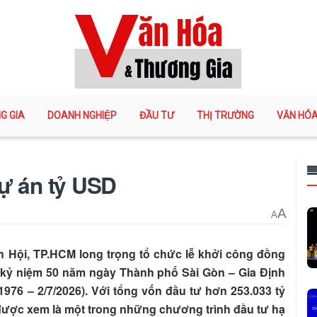
G GIA
DOANH NGHIỆP
ĐẦU TƯ
THỊ TRƯỜNG
VĂN HÓ
ự án tỷ USD
A
A
 Hội, TP.HCM long trọng tổ chức lễ khởi công đồng
ịp kỷ niệm 50 năm ngày Thành phố Sài Gòn – Gia Định
1976 – 2/7/2026). Với tổng vốn đầu tư hơn 253.033 tỷ
ược xem là một trong những chương trình đầu tư hạ