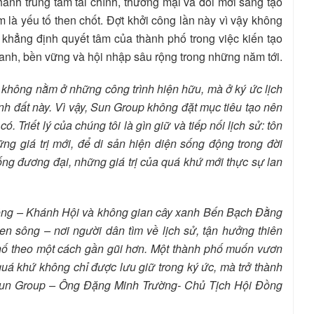
ành trung tâm tài chính, thương mại và đổi mới sáng tạo
 là yếu tố then chốt. Đợt khởi công lần này vì vậy không
khẳng định quyết tâm của thành phố trong việc kiến tạo
hanh, bền vững và hội nhập sâu rộng trong những năm tới.
 không nằm ở những công trình hiện hữu, mà ở ký ức lịch
nh đất này. Vì vậy, Sun Group không đặt mục tiêu tạo nên
. Triết lý của chúng tôi là gìn giữ và tiếp nối lịch sử: tôn
ng giá trị mới, để di sản hiện diện sống động trong đời
ống đương đại, những giá trị của quá khứ mới thực sự lan
Rồng – Khánh Hội và không gian cây xanh Bến Bạch Đằng
en sông – nơi người dân tìm về lịch sử, tận hưởng thiên
phố theo một cách gần gũi hơn. Một thành phố muốn vươn
ể quá khứ không chỉ được lưu giữ trong ký ức, mà trở thành
un Group – Ông Đặng Minh Trường- Chủ Tịch Hội Đồng