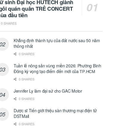
ữ sinh Đại học HUTECH giành
gôi quán quân TRẺ CONCERT
ùa đầu tiên
0 SHARES
Khẳng định thành tựu của đất nước sau 50 năm
thống nhất
0 SHARES
Tuần lễ nông sản vùng miền 2026: Phường Bình
Đông kỳ vọng tạo điểm đến mới của ТР.НСМ
0 SHARES
Jennifer Ly làm đại sứ cho GAC Motor
0 SHARES
Dược sĩ Tiến giới thiệu sàn thương mại điện tử
DSTMall
0 SHARES