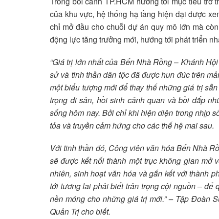
Trong bối cảnh TP.HCM hướng tới mục tiêu trở th
của khu vực, hệ thống hạ tầng hiện đại được xem
chỉ mở đầu cho chuỗi dự án quy mô lớn mà còn 
động lực tăng trưởng mới, hướng tới phát triển n
“Giá trị lớn nhất của Bến Nhà Rồng – Khánh Hội
sử và tinh thần dân tộc đã được hun đúc trên mả
một biểu tượng mới để thay thế những giá trị sẵn có
trọng di sản, hồi sinh cảnh quan và bồi đắp nhữ
sống hôm nay. Bởi chỉ khi hiện diện trong nhịp s
tỏa và truyền cảm hứng cho các thế hệ mai sau.
Với tinh thần đó, Công viên văn hóa Bến Nhà 
sẽ được kết nối thành một trục không gian mở v
nhiên, sinh hoạt văn hóa và gắn kết với thành 
tới tương lai phải biết trân trọng cội nguồn – đ
nền móng cho những giá trị mới.” –
Tập Đoàn S
Quản Trị cho biết.