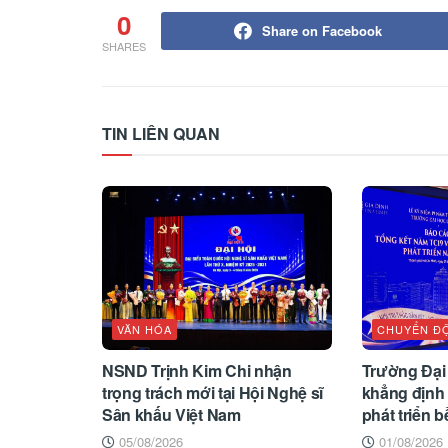
0
Share on Facebook
SHARES
TIN LIÊN QUAN
VĂN HÓA
CHUYỂN Đ
NSND Trịnh Kim Chi nhận
Trường Đại
trọng trách mới tại Hội Nghệ sĩ
khẳng định 
Sân khấu Việt Nam
phát triển 
05/08/2026
01/08/2026