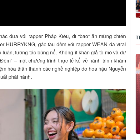
khắc dưa với rapper Pháp Kiều, đi “bão” ăn mừng chiến
T
pper HURRYKNG, gác tàu đêm với rapper WEAN đã viral
o luận, tương tác bùng nổ. Không ít khán giả tò mò và dự
 Đêm” – một chương trình thực tế kể về hành trình khám
iệm hóa thân thành các nghề nghiệp do hoa hậu Nguyễn
uất phát hành.