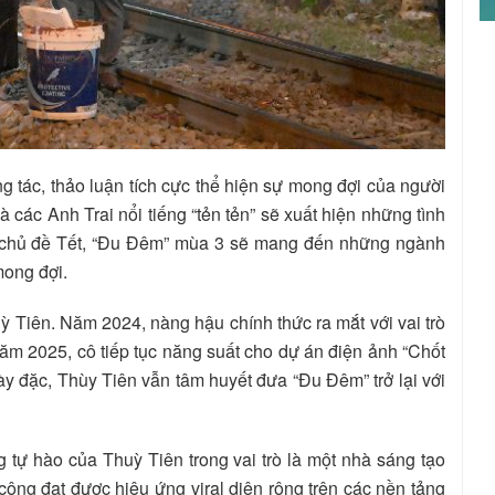
ng tác, thảo luận tích cực thể hiện sự mong đợi của người
các Anh Trai nổi tiếng “tẻn tẻn” sẽ xuất hiện những tình
ới chủ đề Tết, “Đu Đêm” mùa 3 sẽ mang đến những ngành
mong đợi.
ỳ Tiên. Năm 2024, nàng hậu chính thức ra mắt với vai trò
ăm 2025, cô tiếp tục năng suất cho dự án điện ảnh “Chốt
dày đặc, Thùy Tiên vẫn tâm huyết đưa “Đu Đêm” trở lại với
 tự hào của Thuỳ Tiên trong vai trò là một nhà sáng tạo
ông đạt được hiệu ứng viral diện rộng trên các nền tảng