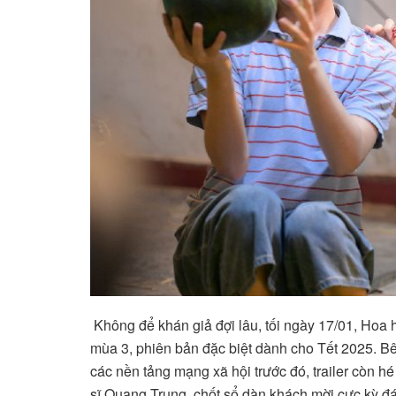
Không để khán giả đợi lâu, tối ngày 17/01, Hoa 
mùa 3, phiên bản đặc biệt dành cho Tết 2025.
các nền tảng mạng xã hội trước đó, trailer còn 
sĩ Quang Trung, chốt sổ dàn khách mời cực kỳ đ