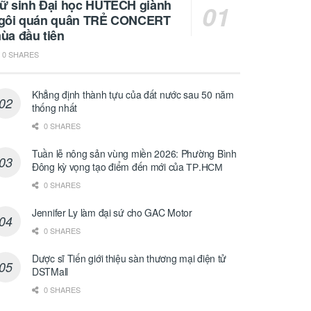
ữ sinh Đại học HUTECH giành
gôi quán quân TRẺ CONCERT
ùa đầu tiên
0 SHARES
Khẳng định thành tựu của đất nước sau 50 năm
thống nhất
0 SHARES
Tuần lễ nông sản vùng miền 2026: Phường Bình
Đông kỳ vọng tạo điểm đến mới của ТР.НСМ
0 SHARES
Jennifer Ly làm đại sứ cho GAC Motor
0 SHARES
Dược sĩ Tiến giới thiệu sàn thương mại điện tử
DSTMall
0 SHARES