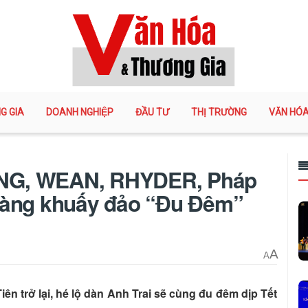
G GIA
DOANH NGHIỆP
ĐẦU TƯ
THỊ TRƯỜNG
VĂN HÓ
NG, WEAN, RHYDER, Pháp
sàng khuấy đảo “Đu Đêm”
A
A
ên trở lại, hé lộ dàn Anh Trai sẽ cùng đu đêm dịp Tết