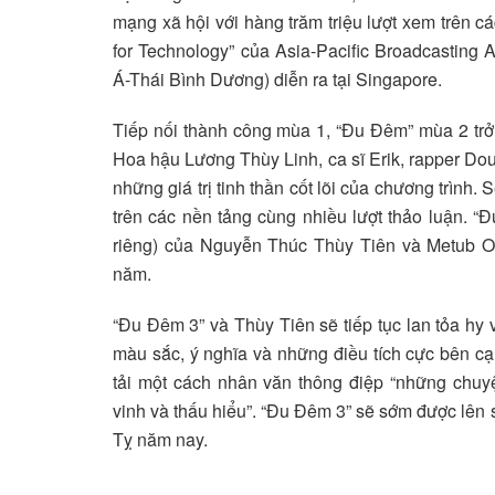
mạng xã hội với hàng trăm triệu lượt xem trên 
for Technology” của Asia-Pacific Broadcasting
Á-Thái Bình Dương) diễn ra tại Singapore.
Tiếp nối thành công mùa 1, “Đu Đêm” mùa 2 trở 
Hoa hậu Lương Thùy Linh, ca sĩ Erik, rapper D
những giá trị tinh thần cốt lõi của chương trình.
trên các nền tảng cùng nhiều lượt thảo luận. “Đ
riêng) của Nguyễn Thúc Thùy Tiên và Metub O
năm.
“Đu Đêm 3” và Thùy Tiên sẽ tiếp tục lan tỏa hy
màu sắc, ý nghĩa và những điều tích cực bên 
tải một cách nhân văn thông điệp “những chuy
vinh và thấu hiểu”. “Đu Đêm 3” sẽ sớm được lên 
Tỵ năm nay.