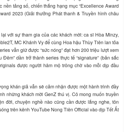
các nền tảng số, chiến thắng hạng mục “Excellence Award
 Award 2023 (Giải thưởng Phát thanh & Truyền hình châu
lại với sự tham gia của các khách mời: ca sĩ Hòa Minzy,
ouble2T, MC Khánh Vy để cùng Hoa hậu Thùy Tiên lan tỏa
 Series vẫn giữ được “sức nóng” đạt hơn 200 triệu lượt xem
u Đêm” dần trở thành series thực tế “signature” (bản sắc
riginals được người hâm mộ trông chờ vào mỗi dịp đầu
 vọng khán giả vẫn sẽ cảm nhận được một hành trình đầy
cạnh những khách mời GenZ thú vị. Cô mong muốn truyền
ện đời, chuyện nghề nào cũng cần được lắng nghe, tôn
sóng trên kênh YouTube Nong Tiên Official vào dịp Tết Ất