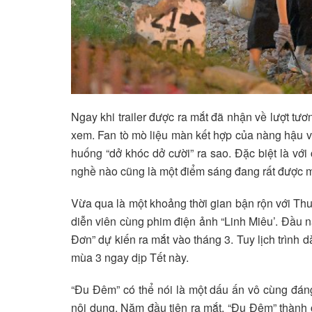
Ngay khi trailer được ra mắt đã nhận về lượt tươ
xem. Fan tò mò liệu màn kết hợp của nàng hậu và 
huống “dở khóc dở cười” ra sao. Đặc biệt là v
nghề nào cũng là một điểm sáng đang rất được 
Vừa qua là một khoảng thời gian bận rộn với Thu
diễn viên cùng phim điện ảnh “Linh Miêu’. Đầu n
Đơn” dự kiến ra mắt vào tháng 3. Tuy lịch trình 
mùa 3 ngay dịp Tết này.
“Đu Đêm” có thể nói là một dấu ấn vô cùng đáng
nội dung. Năm đầu tiên ra mắt, “Đu Đêm” thành c