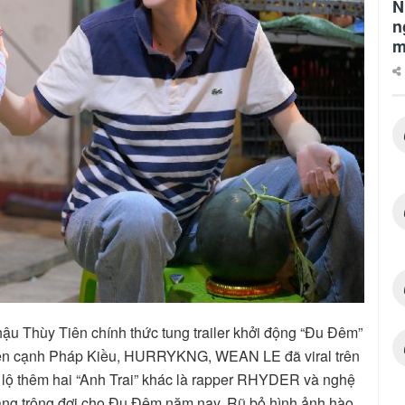
N
n
m
hậu Thùy Tiên chính thức tung trailer khởi động “Đu Đêm”
 Bên cạnh Pháp Kiều, HURRYKNG, WEAN LE đã viral trên
hé lộ thêm hai “Anh Trai” khác là rapper RHYDER và nghệ
áng trông đợi cho Đu Đêm năm nay. Rũ bỏ hình ảnh hào