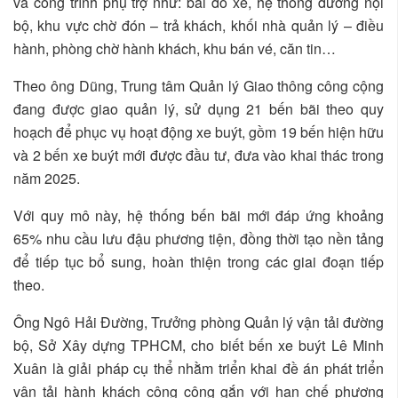
và công trình phụ trợ như: bãi đỗ xe, hệ thống đường nội
bộ, khu vực chờ đón – trả khách, khối nhà quản lý – điều
hành, phòng chờ hành khách, khu bán vé, căn tin…
Theo ông Dũng, Trung tâm Quản lý Giao thông công cộng
đang được giao quản lý, sử dụng 21 bến bãi theo quy
hoạch để phục vụ hoạt động xe buýt, gồm 19 bến hiện hữu
và 2 bến xe buýt mới được đầu tư, đưa vào khai thác trong
năm 2025.
Với quy mô này, hệ thống bến bãi mới đáp ứng khoảng
65% nhu cầu lưu đậu phương tiện, đồng thời tạo nền tảng
để tiếp tục bổ sung, hoàn thiện trong các giai đoạn tiếp
theo.
Ông Ngô Hải Đường, Trưởng phòng Quản lý vận tải đường
bộ, Sở Xây dựng TPHCM, cho biết bến xe buýt Lê Minh
Xuân là giải pháp cụ thể nhằm triển khai đề án phát triển
vận tải hành khách công cộng gắn với hạn chế phương