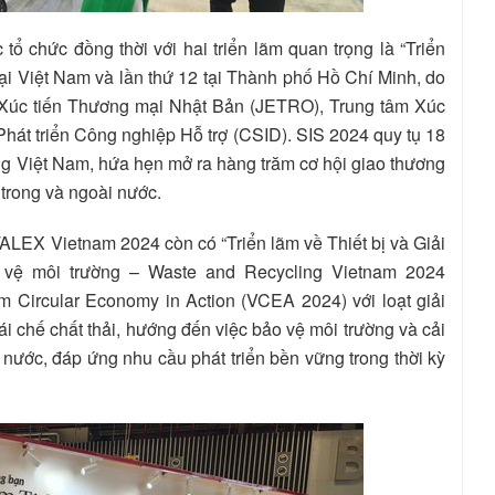
 chức đồng thời với hai triển lãm quan trọng là “Triển
ại Việt Nam và lần thứ 12 tại Thành phố Hồ Chí Minh, do
 Xúc tiến Thương mại Nhật Bản (JETRO), Trung tâm Xúc
hát triển Công nghiệp Hỗ trợ (CSID). SIS 2024 quy tụ 18
g Việt Nam, hứa hẹn mở ra hàng trăm cơ hội giao thương
 trong và ngoài nước.
ALEX Vietnam 2024 còn có “Triển lãm về Thiết bị và Giải
o vệ môi trường – Waste and Recycling Vietnam 2024
 Circular Economy in Action (VCEA 2024) với loạt giải
tái chế chất thải, hướng đến việc bảo vệ môi trường và cải
 nước, đáp ứng nhu cầu phát triển bền vững trong thời kỳ