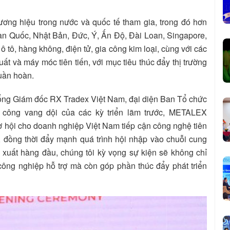
ương hiệu trong nước và quốc tế tham gia, trong đó hơn
àn Quốc, Nhật Bản, Đức, Ý, Ấn Độ, Đài Loan, Singapore,
ô tô, hàng không, điện tử, gia công kim loại, cùng với các
ất và máy móc tiên tiến, với mục tiêu thúc đẩy thị trường
uần hoàn.
 Tổng Giám đốc RX Tradex Việt Nam, đại diện Ban Tổ chức
công vang dội của các kỳ triển lãm trước, METALEX
cơ hội cho doanh nghiệp Việt Nam tiếp cận công nghệ tiên
ế, đồng thời đẩy mạnh quá trình hội nhập vào chuỗi cung
 xuất hàng đầu, chúng tôi kỳ vọng sự kiện sẽ không chỉ
ông nghiệp hỗ trợ mà còn góp phần thúc đẩy phát triển