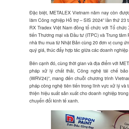
Đặc biệt, METALEX Vietnam năm nay còn được tổ
lãm Công nghiệp Hỗ trợ – SIS 2024” lần thứ 23 t
RX Tradex Việt Nam đồng tổ chức với Tổ chức
tiến Thương mại và Đầu tư (ITPC) và Trung tâm P
nhà thu mua từ Nhật Bản cùng 20 đơn vị cung ứn
quý giá, thúc đẩy hợp tác giữa các doanh nghiệp
Bên cạnh đó, cùng thời gian và địa điểm với MET
pháp xử lý chất thải, Công nghệ tái chế bả
(WRV24)”, mang đến chuỗi chương trình Vietnam
pháp công nghệ tiên tiến trong lĩnh vực xử lý và 
thiện hiệu suất sản xuất cho doanh nghiệp trong
chuyển đổi kinh tế xanh.