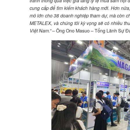
tranh thông qua việc gia tăng tỷ lệ mua sắm nội 
cung cấp để tìm kiếm khách hàng mới. Hơn nữa, 
mô lớn cho 38 doanh nghiệp tham dự, mà còn ch
METALEX, và chúng tôi kỳ vọng sẽ có nhiều th
Việt Nam.”
– Ông Ono Masuo – Tổng Lãnh Sự Đạ