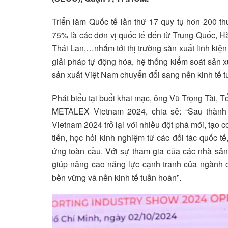
Triển lãm Quốc tế lần thứ 17 quy tụ hơn 200 th
75% là các đơn vị quốc tế đến từ Trung Quốc, H
Thái Lan,…nhắm tới thị trường sản xuất linh kiện 
giải pháp tự động hóa, hệ thống kiểm soát sản xu
sản xuất Việt Nam chuyển đổi sang nền kinh tế t
Phát biểu tại buổi khai mạc, ông Vũ Trọng Tài,
METALEX Vietnam 2024, chia sẻ: “Sau thành 
Vietnam 2024 trở lại với nhiều đột phá mới, tạo 
tiến, học hỏi kinh nghiệm từ các đối tác quốc t
ứng toàn cầu. Với sự tham gia của các nhà sản
giúp nâng cao năng lực cạnh tranh của ngành c
bền vững và nền kinh tế tuần hoàn”.