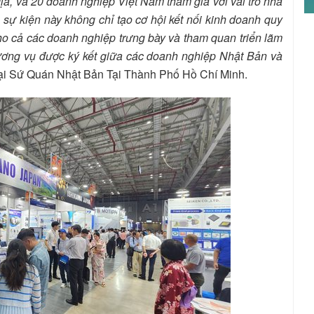
địa, và 20 doanh nghiệp Việt Nam tham gia với vai trò nhà
sự kiện này không chỉ tạo cơ hội kết nối kinh doanh quy
o cả các doanh nghiệp trưng bày và tham quan triển lãm
ương vụ được ký kết giữa các doanh nghiệp Nhật Bản và
i Sứ Quán Nhật Bản Tại Thành Phố Hồ Chí Minh.