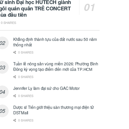
ữ sinh Đại học HUTECH giành
gôi quán quân TRẺ CONCERT
ùa đầu tiên
0 SHARES
Khẳng định thành tựu của đất nước sau 50 năm
thống nhất
0 SHARES
Tuần lễ nông sản vùng miền 2026: Phường Bình
Đông kỳ vọng tạo điểm đến mới của ТР.НСМ
0 SHARES
Jennifer Ly làm đại sứ cho GAC Motor
0 SHARES
Dược sĩ Tiến giới thiệu sàn thương mại điện tử
DSTMall
0 SHARES