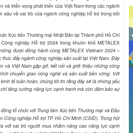
n và triển vọng phát triển của Việt Nam trong các ngành
 sâu về vai trò của ngành công nghiệp hỗ trợ trong bối
hức Xúc tiến Thương mại Nhật Bản tại Thành phố Hồ Chí
m Công nghiệp Hỗ trợ 2024 trong khuôn khổ METALEX
ui mừng được đồng hành cùng METALEX Vietnam 2024 –
ệc thúc đẩy ngành công nghiệp sản xuất tại Việt Nam. Đây
n và Việt Nam gặp gỡ, kết nối và giới thiệu những công
trình chuyển giao công nghệ và sản xuất bền vững. Với
 kinh tế tuần hoàn, chúng tôi tin rằng đây sẽ là những yếu
g chỉ tăng cường năng lực cạnh tranh mà còn đảm bảo sự
ôi đồng tổ chức với Trung tâm Xúc tiến Thương mại và Đầu
ển Công nghiệp Hỗ trợ TP. Hồ Chí Minh (CSID). Trong hội
ia với vai trò người mua nhằm nâng cao năng lực cạnh