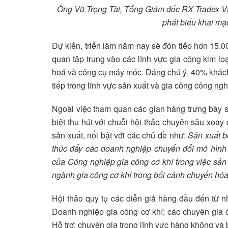
Ông Vũ Trọng Tài, Tổng Giám đốc RX Tradex 
phát biểu khai mạ
Dự kiến, triển lãm năm nay sẽ đón tiếp hơn 15
quan tập trung vào các lĩnh vực gia công kim loạ
hoá và công cụ máy móc. Đáng chú ý, 40% khách
tiếp trong lĩnh vực sản xuất và gia công công ngh
Ngoài việc tham quan các gian hàng trưng bày
biệt thu hút với chuỗi hội thảo chuyên sâu xoa
sản xuất, nổi bật với các chủ đề như:
Sản xuất b
thúc đẩy các doanh nghiệp chuyển đổi mô hình 
của Công nghiệp gia công cơ khí trong việc sả
ngành gia công cơ khí trong bối cảnh chuyển hóa
Hội thảo quy tụ các diễn giả hàng đầu đến từ nh
Doanh nghiệp gia công cơ khí; các chuyên gia 
Hỗ trợ; chuyên gia trong lĩnh vực hàng không và 