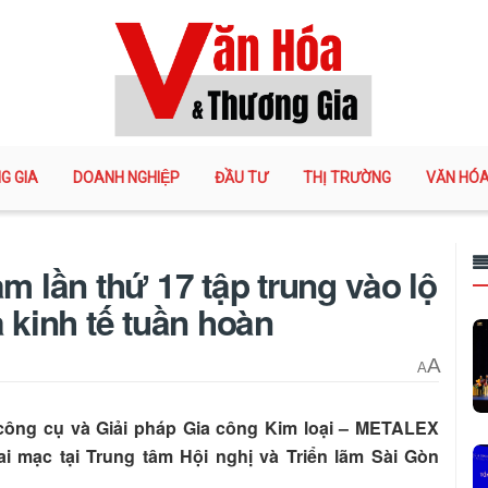
G GIA
DOANH NGHIỆP
ĐẦU TƯ
THỊ TRƯỜNG
VĂN HÓ
m lần thứ 17 tập trung vào lộ
à kinh tế tuần hoàn
A
A
y công cụ và Giải pháp Gia công Kim loại – METALEX
ai mạc tại Trung tâm Hội nghị và Triển lãm Sài Gòn