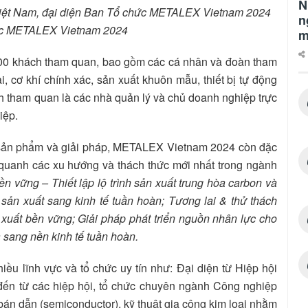
N
Việt Nam, đại diện Ban Tổ chức METALEX Vietnam 2024
n
c
METALEX Vietnam 2024
m
.000 khách tham quan, bao gồm các cá nhân và đoàn tham
i, cơ khí chính xác, sản xuất khuôn mẫu, thiết bị tự động
 tham quan là các nhà quản lý và chủ doanh nghiệp trực
iệp.
 sản phẩm và giải pháp, METALEX Vietnam 2024 còn đặc
y quanh các xu hướng và thách thức mới nhất trong ngành
ền vững – Thiết lập lộ trình sản xuất trung hòa carbon và
sản xuất sang kinh tế tuần hoàn;
Tương lai & thử thách
n xuất bền vững;
Giải pháp phát triển nguồn nhân lực cho
 sang nền kinh tế tuần hoàn.
iều lĩnh vực và tổ chức uy tín như: Đại diện từ Hiệp hội
đến từ các hiệp hội, tổ chức chuyên ngành Công nghiệp
bán dẫn (semiconductor), kỹ thuật gia công kim loại nhằm