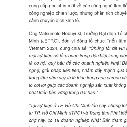
cung cấp góc nhìn mới về các công nghệ tiên tiế
công nghiệp chiến lược, những phân tích chuyên
cảnh chuyển dịch kinh tế.
Ông Matsumoto Nobuyuki, Trưởng Đại diện Tổ c
Minh (JETRO), đơn vị đồng tổ chức Triển lã
Vietnam 2024, cũng chia sẻ:
“Chúng tôi rất v
một sự kiện có tầm quan trọng đặc biệt trong vi
là cơ hội quý báu để các doanh nghiệp Nhật Bả
nghệ, giải pháp tiên tiến, nhằm đẩy mạnh quá 
trọng tâm năm nay là lộ trình trung hòa carbon và
tố cốt lõi giúp các doanh nghiệp sản xuất khôn
phát triển bền vững trong dài hạn.”
“Tại sự kiện ở TP. Hồ Chí Minh lần này, chúng t
tư TP. Hồ Chí Minh (ITPC) và Trung tâm Phát tri
chợ này, có 18 doanh nghiệp Nhật Bản tham g