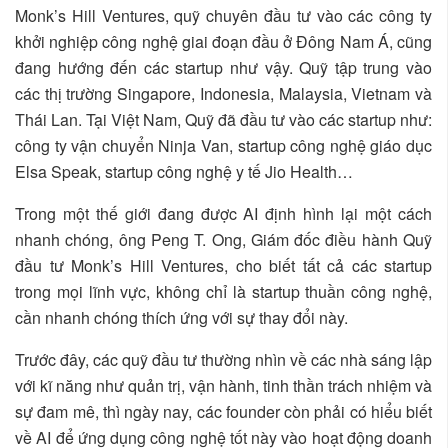
Monk’s Hill Ventures, quỹ chuyên đầu tư vào các công ty
khởi nghiệp công nghệ giai đoạn đầu ở Đông Nam Á, cũng
đang hướng đến các startup như vậy. Quỹ tập trung vào
các thị trường Singapore, Indonesia, Malaysia, Vietnam và
Thái Lan. Tại Việt Nam, Quỹ đã đầu tư vào các startup như:
công ty vận chuyển Ninja Van, startup công nghệ giáo dục
Elsa Speak, startup công nghệ y tế Jio Health…
Trong một thế giới đang được AI định hình lại một cách
nhanh chóng, ông Peng T. Ong, Giám đốc điều hành Quỹ
đầu tư Monk’s Hill Ventures, cho biết tất cả các startup
trong mọi lĩnh vực, không chỉ là startup thuần công nghệ,
cần nhanh chóng thích ứng với sự thay đổi này.
Trước đây, các quỹ đầu tư thường nhìn về các nhà sáng lập
với kĩ năng như quản trị, vận hành, tinh thần trách nhiệm và
sự đam mê, thì ngày nay, các founder còn phải có hiểu biết
về AI để ứng dụng công nghệ tốt này vào hoạt động doanh