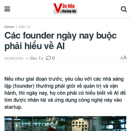
Home
Đầu Tư
Các founder ngày nay buộc
phải hiểu về AI
0
A
24/08/2024
in
Đầu Tư
A
Nếu như giai đoạn trước, yêu cầu với các nhà sáng
lập (founder) thường phải giỏi về quản trị và vận
hành, thì ngày nay, họ còn phải có hiểu biết về AI để
tìm được nhân tài và ứng dụng công nghệ này vào
startup.