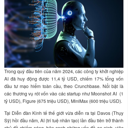
Trong quý đầu tiên của năm 2024, các công ty khởi nghiệp
AI đã huy động được 11,4 tỷ USD, chiếm 17% tổng vốn
đầu tư mạo hiểm toàn cầu, theo Crunchbase. Nổi bật là
các thương vụ rót vốn vào các startup như Moonshot AI (1
tỷ USD), Figure (675 triệu USD), MiniMax (600 triệu USD).
Tại Diễn đàn Kinh tế thế giới vừa diễn ra tại Davos (Thụy
Sỹ) hồi đầu năm, AI (trí tuệ nhân tạo) lần đầu tiên trở thành
chủ đề chiếm sóng, bên cạnh những vấn đề an ninh, việc