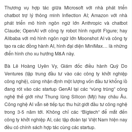
Thương vụ hợp tác giữa Microsoft với nhà phát triển
chatbot trợ lý thông minh Inflection AI; Amazon với nhà
phát triển mô hình ngôn ngữ lớn Anthropic và chatbot
Claude; OpenAI với công ty robot hình người Figure; hay
Alibaba với mô hình ngôn ngữ lớn Moonshot AI và công ty
tạo ra các đồng hành AI, hình đại diện MiniMax… là những
điển hình cho xu hướng M&A này.
Bà Lê Hoàng Uyên Vy, Giám đốc điều hành Quỹ Do
Ventures (tập trung đầu tư vào các công ty khởi nghiệp
công nghệ), cũng nhận định một lượng vốn đầu tư khổng lồ
đang rót vào các startup GenAI tại các “vùng trũng” công
nghệ thế giới như Thung lũng Silicon (Mỹ) hay châu Âu.
Công nghệ AI vẫn sẽ tiếp tục thu hút giới đầu tư công nghệ
trong 3-5 năm tới. Không chỉ các “Bigtech” để mắt đến
công ty khởi nghiệp AI, các tập đoàn tại Việt Nam hiện nay
đều có chính sách hợp tác cùng các startup.