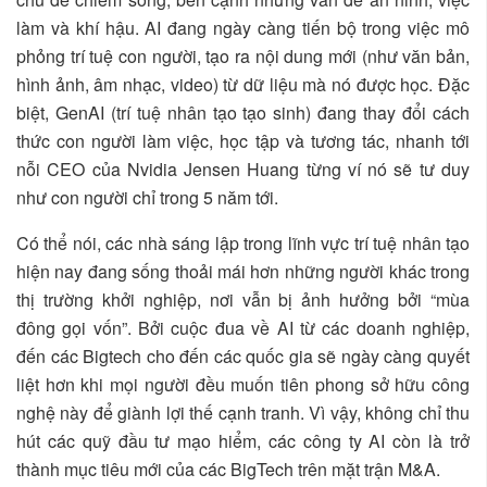
làm và khí hậu. AI đang ngày càng tiến bộ trong việc mô
phỏng trí tuệ con người, tạo ra nội dung mới (như văn bản,
hình ảnh, âm nhạc, video) từ dữ liệu mà nó được học. Đặc
biệt, GenAI (trí tuệ nhân tạo tạo sinh) đang thay đổi cách
thức con người làm việc, học tập và tương tác, nhanh tới
nỗi CEO của Nvidia Jensen Huang từng ví nó sẽ tư duy
như con người chỉ trong 5 năm tới.
Có thể nói, các nhà sáng lập trong lĩnh vực trí tuệ nhân tạo
hiện nay đang sống thoải mái hơn những người khác trong
thị trường khởi nghiệp, nơi vẫn bị ảnh hưởng bởi “mùa
đông gọi vốn”. Bởi cuộc đua về AI từ các doanh nghiệp,
đến các Bigtech cho đến các quốc gia sẽ ngày càng quyết
liệt hơn khi mọi người đều muốn tiên phong sở hữu công
nghệ này để giành lợi thế cạnh tranh. Vì vậy, không chỉ thu
hút các quỹ đầu tư mạo hiểm, các công ty AI còn là trở
thành mục tiêu mới của các BigTech trên mặt trận M&A.