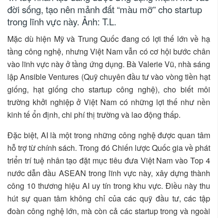
đời sống, tạo nên mảnh đất “màu mỡ” cho startup
trong lĩnh vực này. Ảnh: T.L.
Mặc dù hiện Mỹ và Trung Quốc đang có lợi thế lớn về hạ
tầng công nghệ, nhưng Việt Nam vẫn có cơ hội bước chân
vào lĩnh vực này ở tầng ứng dụng. Bà Valerie Vũ, nhà sáng
lập Ansible Ventures (Quỹ chuyên đầu tư vào vòng tiền hạt
giống, hạt giống cho startup công nghệ), cho biết môi
trường khởi nghiệp ở Việt Nam có những lợi thế như nền
kinh tế ổn định, chi phí thị trường và lao động thấp.
Đặc biệt, AI là một trong những công nghệ được quan tâm
hỗ trợ từ chính sách. Trong đó Chiến lược Quốc gia về phát
triển trí tuệ nhân tạo đặt mục tiêu đưa Việt Nam vào Top 4
nước dẫn đầu ASEAN trong lĩnh vực này, xây dựng thành
công 10 thương hiệu AI uy tín trong khu vực. Điều này thu
hút sự quan tâm không chỉ của các quỹ đầu tư, các tập
đoàn công nghệ lớn, mà còn cả các startup trong và ngoài