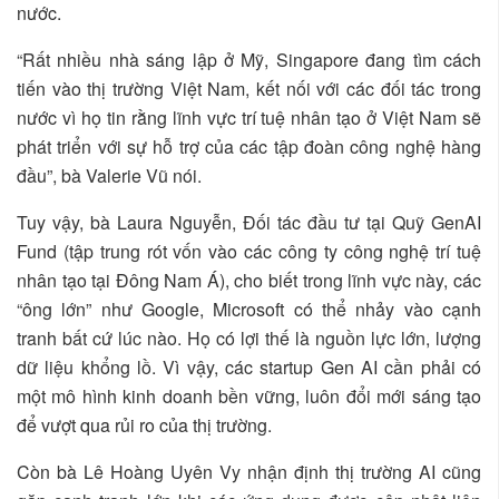
nước.
“Rất nhiều nhà sáng lập ở Mỹ, Singapore đang tìm cách
tiến vào thị trường Việt Nam, kết nối với các đối tác trong
nước vì họ tin rằng lĩnh vực trí tuệ nhân tạo ở Việt Nam sẽ
phát triển với sự hỗ trợ của các tập đoàn công nghệ hàng
đầu”, bà Valerie Vũ nói.
Tuy vậy, bà Laura Nguyễn, Đối tác đầu tư tại Quỹ GenAI
Fund (tập trung rót vốn vào các công ty công nghệ trí tuệ
nhân tạo tại Đông Nam Á), cho biết trong lĩnh vực này, các
“ông lớn” như Google, Microsoft có thể nhảy vào cạnh
tranh bất cứ lúc nào. Họ có lợi thế là nguồn lực lớn, lượng
dữ liệu khổng lồ. Vì vậy, các startup Gen AI cần phải có
một mô hình kinh doanh bền vững, luôn đổi mới sáng tạo
để vượt qua rủi ro của thị trường.
Còn bà Lê Hoàng Uyên Vy nhận định thị trường AI cũng