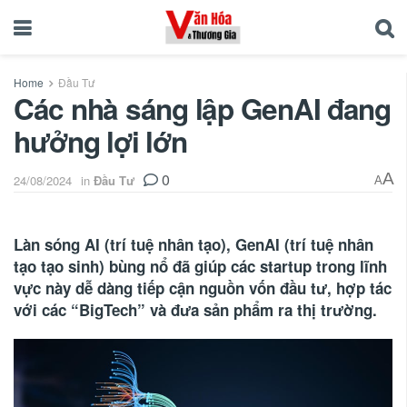
Home
Đầu Tư
Các nhà sáng lập GenAI đang
hưởng lợi lớn
0
A
24/08/2024
in
Đầu Tư
A
Làn sóng AI (trí tuệ nhân tạo), GenAI (trí tuệ nhân
tạo tạo sinh) bùng nổ đã giúp các startup trong lĩnh
vực này dễ dàng tiếp cận nguồn vốn đầu tư, hợp tác
với các “BigTech” và đưa sản phẩm ra thị trường.