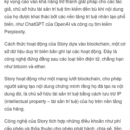
kỳ vọng cao vào khả năng trở thành giải pháp cho các tác
giả, chủ sở hữu tài sản trí tuệ tìm kiếm đền bù khi nội dung
của họ được khai thác bởi các nền tảng trí tuệ nhân tạo phổ
biến, như ChatGPT của OpenAI và công cụ tìm kiếm
Perplexity.
Cách thức hoạt động của Story dựa vào blockchain, một cơ
sở dữ liệu duy trì biên bản ghi lại các hoạt động. Đây là
công nghệ đứng đằng sau các loại tiền điện tử, chẳng hạn
như bitcoin và ether.
Story hoạt động như một mạng lưới blockchain, cho phép
người sáng tạo nội dung chứng minh rằng họ đã tạo ra nội
dung đó, là chủ sở hữu tài sản trí tuệ bằng cách lưu trữ IP
(intellectual property – tài sản trí tuệ) của họ trên nền tảng
của hãng.
Công nghệ của Story tích hợp những điều khoản như phí
cấp phép và thỏa thuận cho phép phát hành, chia sẻ, tiền