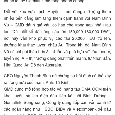
thuận lợi để Gemalink mở rộng nhanh chóng.
Đối với khu vực Lạch Huyện – nơi đang mở rộng thêm
nhiều bến cảng làm tăng thêm cạnh tranh với Nam Đình
Vũ – GMD đánh giá vẫn có hạn chế trong tiếp nhận tàu
lớn. Dù thiết kế đã nâng cấp lên 150,000-160,000 DWT,
nơi này vẫn khó phục vụ các tàu 20,000 TEU trở lên,
thường khai thác tuyến châu Âu. Trong khi đó, Nam Đình
Vũ có chi phí thấp hơn 3 – 4 lần và phù hợp với tàu feeder,
tuyến nội Á – thị trường đang phát triển mạnh, từ Nhật Bản,
Hàn Quốc, Ấn Độ đến Australia.
CEO Nguyễn Thanh Bình dè chừng sự bất định có thể xảy
ra trong nửa cuối năm. Ảnh: Tử Kính
GMD cũng mở rộng hợp tác với hãng tàu CMA CGM triển
khai tuyến sà lan điện đầu tiên kết nối Bình Dương –
Gemalink. Song song, Công ty đang tiếp cận vốn xanh từ
các ngân hàng như HSBC, BIDV và Vietcombank để đầu