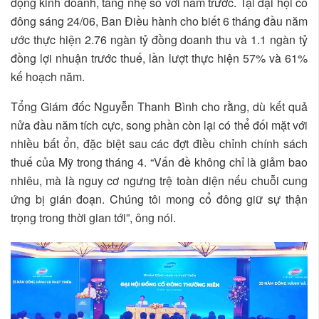
động kinh doanh, tăng nhẹ so với năm trước. Tại đại hội cổ
đông sáng 24/06, Ban Điều hành cho biết 6 tháng đầu năm
ước thực hiện 2.76 ngàn tỷ đồng doanh thu và 1.1 ngàn tỷ
đồng lợi nhuận trước thuế, lần lượt thực hiện 57% và 61%
kế hoạch năm.
Tổng Giám đốc Nguyễn Thanh Bình cho rằng, dù kết quả
nửa đầu năm tích cực, song phần còn lại có thể đối mặt với
nhiều bất ổn, đặc biệt sau các đợt điều chỉnh chính sách
thuế của Mỹ trong tháng 4. “Vấn đề không chỉ là giảm bao
nhiêu, mà là nguy cơ ngưng trệ toàn diện nếu chuỗi cung
ứng bị gián đoạn. Chúng tôi mong cổ đông giữ sự thận
trọng trong thời gian tới”, ông nói.