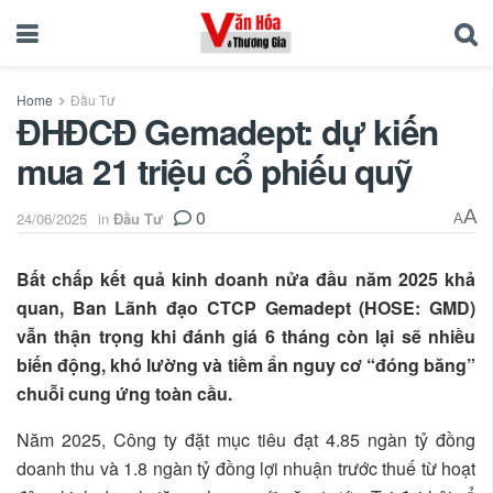
Home
Đầu Tư
ĐHĐCĐ Gemadept: dự kiến
mua 21 triệu cổ phiếu quỹ
0
A
24/06/2025
in
Đầu Tư
A
Bất chấp kết quả kinh doanh nửa đầu năm 2025 khả
quan, Ban Lãnh đạo CTCP Gemadept (HOSE: GMD)
vẫn thận trọng khi đánh giá 6 tháng còn lại sẽ nhiều
biến động, khó lường và tiềm ẩn nguy cơ “đóng băng”
chuỗi cung ứng toàn cầu.
Năm 2025, Công ty đặt mục tiêu đạt 4.85 ngàn tỷ đồng
doanh thu và 1.8 ngàn tỷ đồng lợi nhuận trước thuế từ hoạt