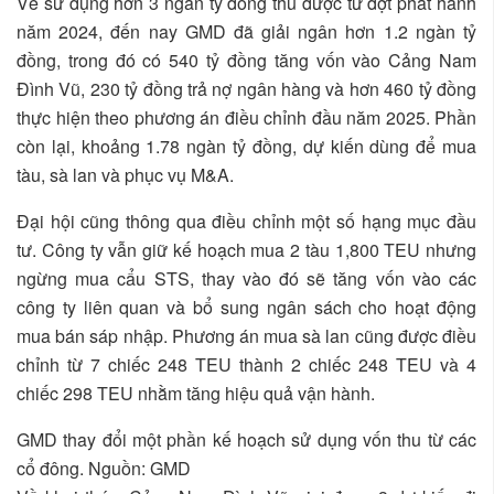
Về sử dụng hơn 3 ngàn tỷ đồng thu được từ đợt phát hành
năm 2024, đến nay GMD đã giải ngân hơn 1.2 ngàn tỷ
đồng, trong đó có 540 tỷ đồng tăng vốn vào Cảng Nam
Đình Vũ, 230 tỷ đồng trả nợ ngân hàng và hơn 460 tỷ đồng
thực hiện theo phương án điều chỉnh đầu năm 2025. Phần
còn lại, khoảng 1.78 ngàn tỷ đồng, dự kiến dùng để mua
tàu, sà lan và phục vụ M&A.
Đại hội cũng thông qua điều chỉnh một số hạng mục đầu
tư. Công ty vẫn giữ kế hoạch mua 2 tàu 1,800 TEU nhưng
ngừng mua cẩu STS, thay vào đó sẽ tăng vốn vào các
công ty liên quan và bổ sung ngân sách cho hoạt động
mua bán sáp nhập. Phương án mua sà lan cũng được điều
chỉnh từ 7 chiếc 248 TEU thành 2 chiếc 248 TEU và 4
chiếc 298 TEU nhằm tăng hiệu quả vận hành.
GMD thay đổi một phần kế hoạch sử dụng vốn thu từ các
cổ đông. Nguồn: GMD