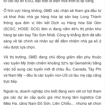
tư các dự án ESG, đặc biệt là điện hóa thiết bị tại cảng.
Ở lĩnh vực hàng không, GMD xác nhận sẽ tham gia đầu tư
và khai thác nhà ga hàng hóa tại sân bay Long Thành
thông qua đơn vị liên kết Dịch vụ Hàng hóa Sài Gòn
(SCSC, HOSE: SCS) đơn vị đang nắm 46% thị phần kho
hàng tại sân bay Tân Sơn Nhất. Công ty khẳng định đã sẵn
sàng về tài chính và nhân sự để đảm nhiệm nhà ga số 2
nếu được lựa chọn.
Về thị trường, GMD đang chủ động giảm dần phụ thuộc
vào tuyến Mỹ (hiện chiếm khoảng 32% tại Gemalink) bằng
việc bổ sung các tuyến mới đi châu Âu, Canada, Tây Phi
và Nam Mỹ – đều là các tuyến non-US có tàu mẹ cập cảng
trực tiếp.
Ngoài ra, doanh nghiệp cho biết đang xem xét cơ hội tham
gia các dự án cấp quốc gia như trung tâm logistics Cái
Mép Hạ, cảng Nam Đồ Sơn, Liên Chiểu… nhưng sẽ chọn