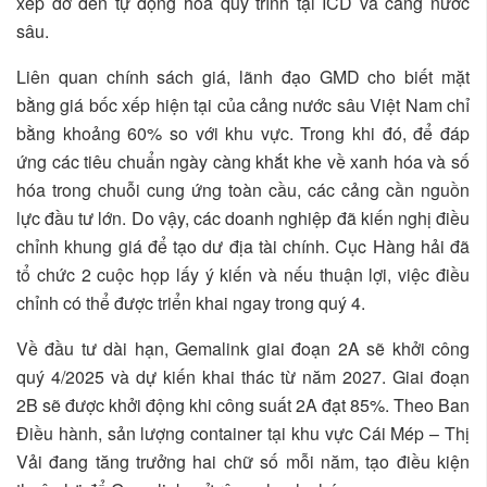
xếp dỡ đến tự động hóa quy trình tại ICD và cảng nước
sâu.
Liên quan chính sách giá, lãnh đạo GMD cho biết mặt
bằng giá bốc xếp hiện tại của cảng nước sâu Việt Nam chỉ
bằng khoảng 60% so với khu vực. Trong khi đó, để đáp
ứng các tiêu chuẩn ngày càng khắt khe về xanh hóa và số
hóa trong chuỗi cung ứng toàn cầu, các cảng cần nguồn
lực đầu tư lớn. Do vậy, các doanh nghiệp đã kiến nghị điều
chỉnh khung giá để tạo dư địa tài chính. Cục Hàng hải đã
tổ chức 2 cuộc họp lấy ý kiến và nếu thuận lợi, việc điều
chỉnh có thể được triển khai ngay trong quý 4.
Về đầu tư dài hạn, Gemalink giai đoạn 2A sẽ khởi công
quý 4/2025 và dự kiến khai thác từ năm 2027. Giai đoạn
2B sẽ được khởi động khi công suất 2A đạt 85%. Theo Ban
Điều hành, sản lượng container tại khu vực Cái Mép – Thị
Vải đang tăng trưởng hai chữ số mỗi năm, tạo điều kiện