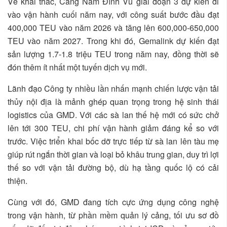
Về khai thác, Cảng Nam Đình Vũ giai đoạn 3 dự kiến đi
vào vận hành cuối năm nay, với công suất bước đầu đạt
400,000 TEU vào năm 2026 và tăng lên 600,000-650,000
TEU vào năm 2027. Trong khi đó, Gemalink dự kiến đạt
sản lượng 1.7-1.8 triệu TEU trong năm nay, đồng thời sẽ
đón thêm ít nhất một tuyến dịch vụ mới.
Lãnh đạo Công ty nhiều lần nhấn mạnh chiến lược vận tải
thủy nội địa là mảnh ghép quan trọng trong hệ sinh thái
logistics của GMD. Với các sà lan thế hệ mới có sức chở
lên tới 300 TEU, chi phí vận hành giảm đáng kể so với
trước. Việc triển khai bốc dỡ trực tiếp từ sà lan lên tàu mẹ
giúp rút ngắn thời gian và loại bỏ khâu trung gian, duy trì lợi
thế so với vận tải đường bộ, dù hạ tầng quốc lộ có cải
thiện.
Cùng với đó, GMD đang tích cực ứng dụng công nghệ
trong vận hành, từ phần mềm quản lý cảng, tối ưu sơ đồ