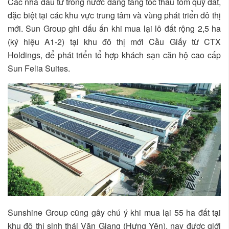
Các nhà đầu tư trong nước đang tăng tốc thâu tóm quỹ đất,
đặc biệt tại các khu vực trung tâm và vùng phát triển đô thị
mới. Sun Group ghi dấu ấn khi mua lại lô đất rộng 2,5 ha
(ký hiệu A1-2) tại khu đô thị mới Cầu Giấy từ CTX
Holdings, để phát triển tổ hợp khách sạn căn hộ cao cấp
Sun Felia Suites.
Sunshine Group cũng gây chú ý khi mua lại 55 ha đất tại
khu đô thị sinh thái Văn Giang (Hưng Yên), nay được giới