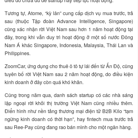
điều đó chưa đủ để startup này tiếp tục hoạt động.
Tương tự, Atome, “kỳ lân” cung cấp dịch vụ mua trước, trả
sau (thuộc Tập đoàn Advance Intelligence, Singapore)
cũng xác nhận rời Việt Nam sau hơn 1 năm hoạt động tại
đây, trong khi vẫn duy trì hoạt động ở một số nước Đông
Nam Á khác Singapore, Indonesia, Malaysia, Thái Lan và
Philippines.
ZoomCar, ứng dụng cho thuê ô tô tự lái đến từ Ấn Độ, cũng
tuyên bố rời Việt Nam sau 2 năm hoạt động, do điều kiện
kinh doanh ở đây còn quá khó khăn.
Cũng trong năm qua, danh sách startup có các nhà sáng
lập ngoại rời khỏi thị trường Việt Nam cũng nhiều thêm.
Điển hình như nền tảng thương mại điện tử B2B Kilo “tạm
ngừng kinh doanh có thời hạn”, hay fintech mua trước trả
sau Ree-Pay cũng đang rao bán mình cho một ngân hàng.