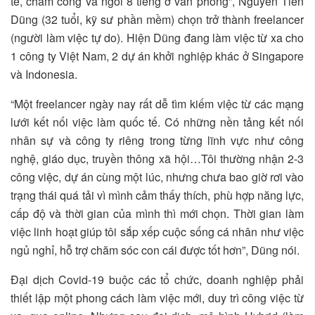
tề, chấm công và ngồi 8 tiếng ở văn phòng”, Nguyễn Tiến
Dũng (32 tuổi, kỹ sư phần mềm) chọn trở thành freelancer
(người làm việc tự do). Hiện Dũng đang làm việc từ xa cho
1 công ty Việt Nam, 2 dự án khởi nghiệp khác ở Singapore
và Indonesia.
“Một freelancer ngày nay rất dễ tìm kiếm việc từ các mạng
lưới kết nối việc làm quốc tế. Có những nền tảng kết nối
nhân sự và công ty riêng trong từng lĩnh vực như công
nghệ, giáo dục, truyền thông xã hội…Tôi thường nhận 2-3
công việc, dự án cùng một lúc, nhưng chưa bao giờ rơi vào
trạng thái quá tải vì mình cảm thấy thích, phù hợp năng lực,
cấp độ và thời gian của mình thì mới chọn. Thời gian làm
việc linh hoạt giúp tôi sắp xếp cuộc sống cá nhân như việc
ngủ nghỉ, hỗ trợ chăm sóc con cái được tốt hơn”, Dũng nói.
Đại dịch Covid-19 buộc các tổ chức, doanh nghiệp phải
thiết lập một phong cách làm việc mới, duy trì công việc từ