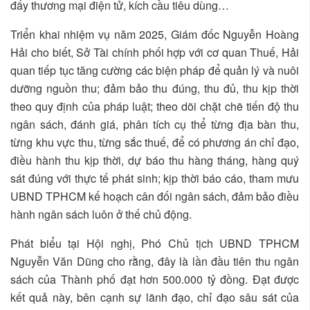
đẩy thương mại điện tử, kích cầu tiêu dùng…
Triển khai nhiệm vụ năm 2025, Giám đốc Nguyễn Hoàng
Hải cho biết, Sở Tài chính phối hợp với cơ quan Thuế, Hải
quan tiếp tục tăng cường các biện pháp để quản lý và nuôi
dưỡng nguồn thu; đảm bảo thu đúng, thu đủ, thu kịp thời
theo quy định của pháp luật; theo dõi chặt chẽ tiến độ thu
ngân sách, đánh giá, phân tích cụ thể từng địa bàn thu,
từng khu vực thu, từng sắc thuế, để có phương án chỉ đạo,
điều hành thu kịp thời, dự báo thu hàng tháng, hàng quý
sát đúng với thực tế phát sinh; kịp thời báo cáo, tham mưu
UBND TPHCM kế hoạch cân đối ngân sách, đảm bảo điều
hành ngân sách luôn ở thế chủ động.
Phát biểu tại Hội nghị, Phó Chủ tịch UBND TPHCM
Nguyễn Văn Dũng cho rằng, đây là lần đầu tiên thu ngân
sách của Thành phố đạt hơn 500.000 tỷ đồng. Đạt được
kết quả này, bên cạnh sự lãnh đạo, chỉ đạo sâu sát của