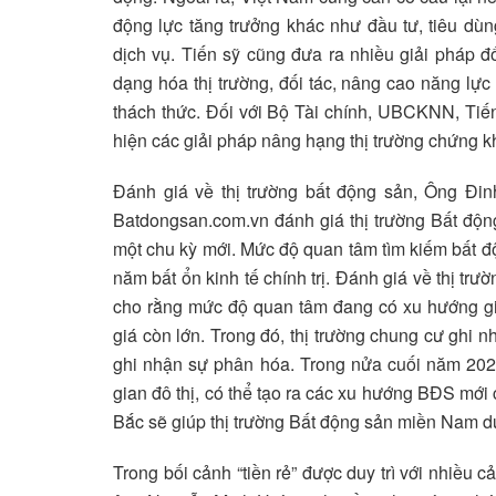
động lực tăng trưởng khác như đầu tư, tiêu dùn
dịch vụ. Tiến sỹ cũng đưa ra nhiều giải pháp 
dạng hóa thị trường, đối tác, nâng cao năng lực 
thách thức. Đối với Bộ Tài chính, UBCKNN, Tiến
hiện các giải pháp nâng hạng thị trường chứng 
Đánh giá về thị trường bất động sản, Ông Đ
Batdongsan.com.vn đánh giá thị trường Bất độn
một chu kỳ mới. Mức độ quan tâm tìm kiếm bất đ
năm bất ổn kinh tế chính trị. Đánh giá về thị t
cho rằng mức độ quan tâm đang có xu hướng gi
giá còn lớn. Trong đó, thị trường chung cư ghi n
ghi nhận sự phân hóa. Trong nửa cuối năm 20
gian đô thị, có thể tạo ra các xu hướng BĐS mớ
Bắc sẽ giúp thị trường Bất động sản miền Nam duy
Trong bối cảnh “tiền rẻ” được duy trì với nhiều 