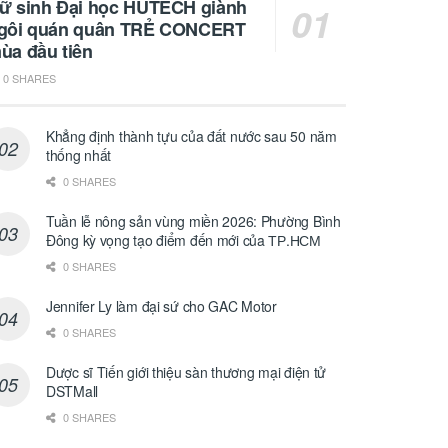
ữ sinh Đại học HUTECH giành
gôi quán quân TRẺ CONCERT
ùa đầu tiên
0 SHARES
Khẳng định thành tựu của đất nước sau 50 năm
thống nhất
0 SHARES
Tuần lễ nông sản vùng miền 2026: Phường Bình
Đông kỳ vọng tạo điểm đến mới của ТР.НСМ
0 SHARES
Jennifer Ly làm đại sứ cho GAC Motor
0 SHARES
Dược sĩ Tiến giới thiệu sàn thương mại điện tử
DSTMall
0 SHARES