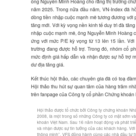
ông Nguyễn Minh Hoàng cho rằng thị trường chứ
năm 2025. Trong nửa đầu năm, VN-Index đã hồi
dòng tiền nhập cuộc mạnh mẽ tương đương với p
tăng mới. Với kỳ vọng nền kinh tế duy trì đà tăn
nhập cuộc mạnh mẽ, ông Nguyễn Minh Hoàng ch
ứng với mức P/E kỳ vọng từ 13 lên 15 lần. Với
trường đang được hỗ trợ. Trong đó, nhóm cổ ph
mức định giá hấp dẫn và nhận được sự hỗ trợ m
dư địa tăng giá.
Kết thúc hội thảo, các chuyên gia đã có toạ đàm
Hội thảo thu hút sự quan tâm của hàng trăm nhà
trên fanpage của Công ty cổ phần Chứng khoán 
Hội thảo được tổ chức bởi Công ty chứng khoán Nhấ
2008, là một trong số những Công ty có mặt sớm và
khoán Việt Nam. Sau 16 năm hoạt động và phát triển
và nhận được sự tin tưởng của các khách hàng. Vớ
thông minh”, VFS đồng hành cùng các nhà đầu tư tì