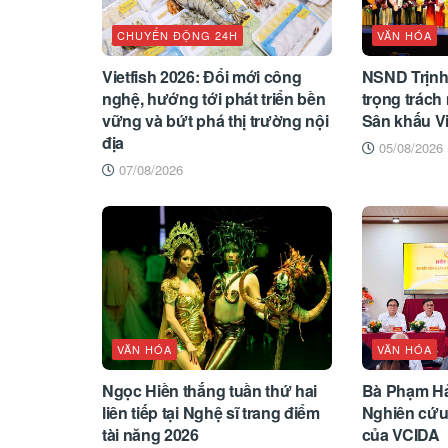
CHUYỂN ĐỘNG 24H
VĂN HÓA
Vietfish 2026: Đổi mới công
NSND Trịnh
nghệ, hướng tới phát triển bền
trọng trách 
vững và bứt phá thị trường nội
Sân khấu V
địa
05/08/2026
07/08/2026
VĂN HÓA
VĂN HÓA
Ngọc Hiền thắng tuần thứ hai
Bà Phạm Hả
liên tiếp tại Nghệ sĩ trang điểm
Nghiên cứu 
tài năng 2026
của VCIDA