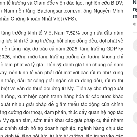
N
h tế trưởng và Giám đốc viện đào tạo, nghiên cứu BIDV;
n
n Nam nền tảng Batdongsan.com.vn; ông Nguyễn Minh
m
phần Chứng khoán Nhất Việt (VFS).
á tăng trưởng kinh tế Việt Nam 7,52% trong nửa đầu năm
g lực kinh tế tăng trưởng, hồi phục đồng đều, đột phát về
n nền tảng này, dự báo cả năm 2025, tăng trưởng GDP kỳ
2026, những mức tăng trưởng trưởng ấn tượng không chỉ
đề lạm phát và tỷ giá, Tiến sỹ đánh giá tính chung cả năm
y, nền kinh tế vẫn phải đối mặt với các rủi ro như xung
òn thấp, đầu tư công giải ngân chưa đồng đều, rủi ro thị
c biệt về vấn đề thuế đối ứng từ Mỹ. Tiến sỹ cho rằng xuất
h hưởng, xuất hiện cạnh tranh hàng hóa từ các nước khác
xuất nhiều giải pháp để giảm thiểu tác động của chính
ăng cường đối thoại, đàm phán, thúc đẩy quan hệ hợp tác
à Mỹ quan tâm, sớm triển khai các giải pháp cụ thể nhằm
ác chính sách hỗ trợ doanh nghiệp, ngành hàng chịu tác
 kinh tế, tăng nội lực, tự lực tự cường, tập trung vào các