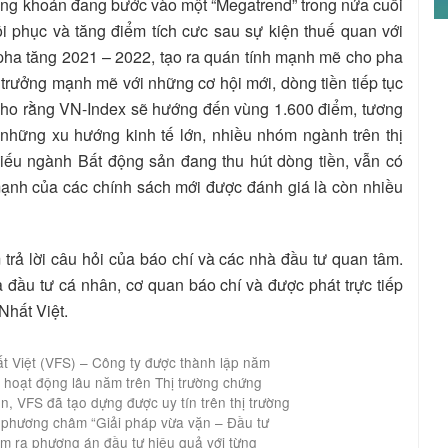
ng khoán đang bước vào một “Megatrend” trong nửa cuối
 phục và tăng điểm tích cưc sau sự kiện thuế quan với
ha tăng 2021 – 2022, tạo ra quán tính mạnh mẽ cho pha
g trưởng mạnh mẽ với những cơ hội mới, dòng tiền tiếp tục
o rằng VN-Index sẽ hướng đến vùng 1.600 điểm, tương
 những xu hướng kinh tế lớn, nhiều nhóm ngành trên thị
iếu ngành Bất động sản đang thu hút dòng tiền, vẫn có
ạnh của các chính sách mới được đánh giá là còn nhiều
 trả lời câu hỏi của báo chí và các nhà đầu tư quan tâm.
 đầu tư cá nhân, cơ quan báo chí và được phát trực tiếp
Nhất Việt.
t Việt (VFS) – Công ty được thành lập năm
 hoạt động lâu năm trên Thị trường chứng
, VFS đã tạo dựng được uy tín trên thị trường
i phương châm “Giải pháp vừa vặn – Đầu tư
m ra phương án đầu tư hiệu quả với từng