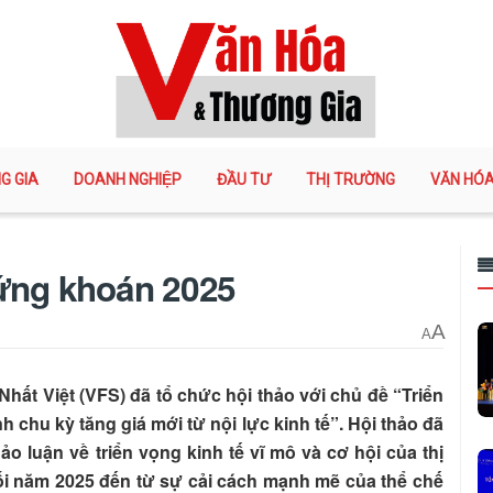
G GIA
DOANH NGHIỆP
ĐẦU TƯ
THỊ TRƯỜNG
VĂN HÓ
hứng khoán 2025
A
A
hất Việt (VFS) đã tổ chức hội thảo với chủ đề “Triển
 chu kỳ tăng giá mới từ nội lực kinh tế”. Hội thảo đã
o luận về triển vọng kinh tế vĩ mô và cơ hội của thị
i năm 2025 đến từ sự cải cách mạnh mẽ của thể chế