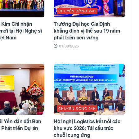
CHUYỂN ĐỘNG 24H
 Kim Chi nhận
Trường Đại học Gia Định
mới tại Hội Nghệ sĩ
khẳng định vị thế sau 19 năm
iệt Nam
phát triển bền vững
01/08/2026
CHUYỂN ĐỘNG 24H
i Yến dẫn dắt Ban
Hội nghị Logistics kết nối các
Phát triển Dự án
khu vực 2026: Tái cấu trúc
chuỗi cung ứng