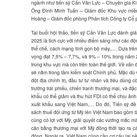
ngành như tiến sỹ Cấn Văn Lực – Chuyên gia Kin
Ông Đinh Minh Tuấn – Giám đốc Khu vực miề
Hoàng – Giám đốc phòng Phân tích Công ty Cổ 
Tại buổi hội thảo, tiến sỹ Cấn Văn Lực đánh gi
2025 là tích cực với nhiều điểm sáng như các độn
thể chế, cách mạng tinh gọn bộ máy,…. Dựa trê
vọng đạt 7,5% – 7,7%, và 9% – 10% trong năm 
trong khu vực mà còn trên toàn thế giới. Về vấn 
sẽ nằm trong tầm kiểm soát Chính phủ. Mặc dù vậ
đột địa chính trị, đầu tư tư nhân và tiêu dùng c
trường trái phiếu, chiến tranh thương mại, và đặ
khẩu có thể giảm và thu hút FDI có thể chịu ản
xuất khẩu sang Việt Nam,… Do đó, Tiến sỹ đề 
sách thuế đối ứng từ Mỹ lên Việt Nam bao gồm t
cùng có lợi với Mỹ, giải quyết các vướng mắc m
cân bằng thương mại với Mỹ đồng thời tạo ra c
động. Ngoài ra, Việt Nam cũng cần cơ cấu lại nền