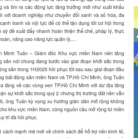
g và tìm ra các động lực tăng trưởng mới như xuất khẩu
đối với doanh nghiệp như chuyển đổi xanh và số hóa, đa
cạnh tranh và nội lực để có thể tận dụng tốt cơ hội trong
 sỹ đề xuất đẩy nhanh hoàn thiện thể chế, pháp lý, thực
khoán, nâng cao năng lực quản lý,…
inh Minh Tuấn – Giám đốc Khu vực miền Nam nền tảng
g sản nói chung đang bước vào giai đoạn khởi sắc trong
ộng sản trong 1H2025 hồi phục tốt sau sau giai đoạn đầu
rường bất động sản miền Nam và TP.Hồ Chí Minh, ông Tuấn
a tăng về các vùng ven TP.Hồ Chí Minh với dư địa tăng
hận sự khởi sắc trong quý 2 nhưng thị trường đất nền vẫn
25, ông Tuấn kỳ vọng xu hướng giãn dân mở rộng không
i cho khu vực miền Nam, cũng nguồn cầu mở rộng từ miền
 trì đà hồi phục.
cải cách mạnh mẽ mới về chính sách để hỗ trợ nền kinh tế,