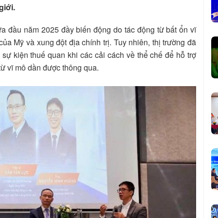
iới.
ửa đầu năm 2025 đầy biến động do tác động từ bất ổn vĩ
của Mỹ và xung đột địa chính trị. Tuy nhiên, thị trường đã
 sự kiện thuế quan khi các cải cách về thể chế để hỗ trợ
 từ vĩ mô dần được thông qua.