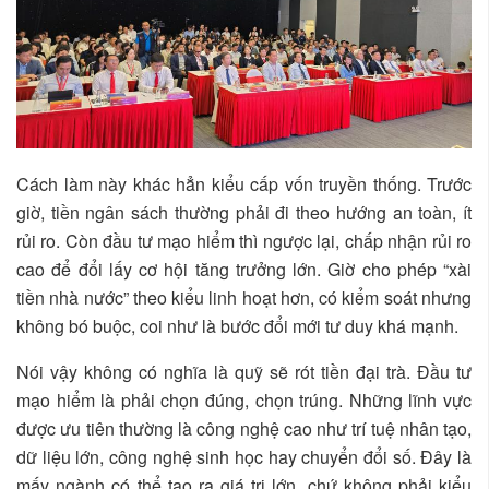
Cách làm này khác hẳn kiểu cấp vốn truyền thống. Trước
giờ, tiền ngân sách thường phải đi theo hướng an toàn, ít
rủi ro. Còn đầu tư mạo hiểm thì ngược lại, chấp nhận rủi ro
cao để đổi lấy cơ hội tăng trưởng lớn. Giờ cho phép “xài
tiền nhà nước” theo kiểu linh hoạt hơn, có kiểm soát nhưng
không bó buộc, coi như là bước đổi mới tư duy khá mạnh.
Nói vậy không có nghĩa là quỹ sẽ rót tiền đại trà. Đầu tư
mạo hiểm là phải chọn đúng, chọn trúng. Những lĩnh vực
được ưu tiên thường là công nghệ cao như trí tuệ nhân tạo,
dữ liệu lớn, công nghệ sinh học hay chuyển đổi số. Đây là
mấy ngành có thể tạo ra giá trị lớn, chứ không phải kiểu