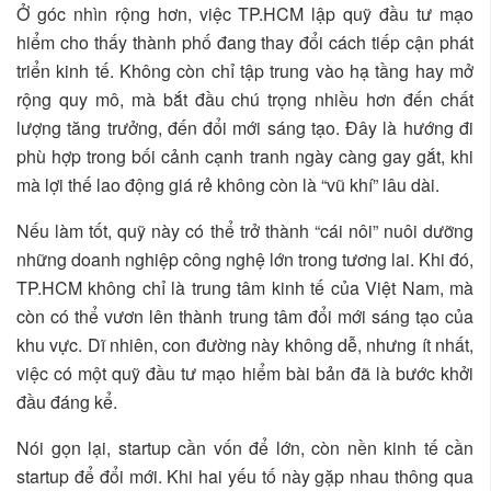
Ở góc nhìn rộng hơn, việc TP.HCM lập quỹ đầu tư mạo
hiểm cho thấy thành phố đang thay đổi cách tiếp cận phát
triển kinh tế. Không còn chỉ tập trung vào hạ tầng hay mở
rộng quy mô, mà bắt đầu chú trọng nhiều hơn đến chất
lượng tăng trưởng, đến đổi mới sáng tạo. Đây là hướng đi
phù hợp trong bối cảnh cạnh tranh ngày càng gay gắt, khi
mà lợi thế lao động giá rẻ không còn là “vũ khí” lâu dài.
Nếu làm tốt, quỹ này có thể trở thành “cái nôi” nuôi dưỡng
những doanh nghiệp công nghệ lớn trong tương lai. Khi đó,
TP.HCM không chỉ là trung tâm kinh tế của Việt Nam, mà
còn có thể vươn lên thành trung tâm đổi mới sáng tạo của
khu vực. Dĩ nhiên, con đường này không dễ, nhưng ít nhất,
việc có một quỹ đầu tư mạo hiểm bài bản đã là bước khởi
đầu đáng kể.
Nói gọn lại, startup cần vốn để lớn, còn nền kinh tế cần
startup để đổi mới. Khi hai yếu tố này gặp nhau thông qua