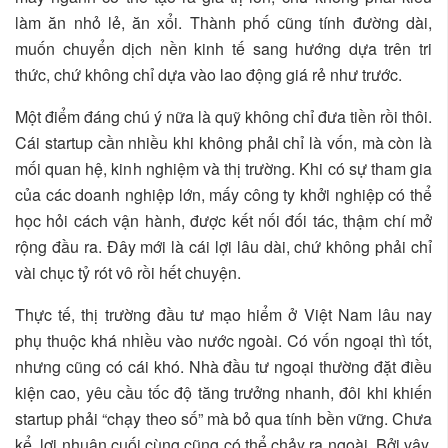
làm ăn nhỏ lẻ, ăn xổi. Thành phố cũng tính đường dài,
muốn chuyển dịch nền kinh tế sang hướng dựa trên tri
thức, chứ không chỉ dựa vào lao động giá rẻ như trước.
Một điểm đáng chú ý nữa là quỹ không chỉ đưa tiền rồi thôi.
Cái startup cần nhiều khi không phải chỉ là vốn, mà còn là
mối quan hệ, kinh nghiệm và thị trường. Khi có sự tham gia
của các doanh nghiệp lớn, mấy công ty khởi nghiệp có thể
học hỏi cách vận hành, được kết nối đối tác, thậm chí mở
rộng đầu ra. Đây mới là cái lợi lâu dài, chứ không phải chỉ
vài chục tỷ rót vô rồi hết chuyện.
Thực tế, thị trường đầu tư mạo hiểm ở Việt Nam lâu nay
phụ thuộc khá nhiều vào nước ngoài. Có vốn ngoại thì tốt,
nhưng cũng có cái khó. Nhà đầu tư ngoại thường đặt điều
kiện cao, yêu cầu tốc độ tăng trưởng nhanh, đôi khi khiến
startup phải “chạy theo số” mà bỏ qua tính bền vững. Chưa
kể, lợi nhuận cuối cùng cũng có thể chảy ra ngoài. Bởi vậy,