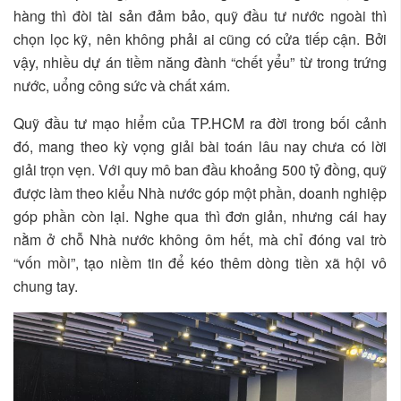
hàng thì đòi tài sản đảm bảo, quỹ đầu tư nước ngoài thì
chọn lọc kỹ, nên không phải ai cũng có cửa tiếp cận. Bởi
vậy, nhiều dự án tiềm năng đành “chết yểu” từ trong trứng
nước, uổng công sức và chất xám.
Quỹ đầu tư mạo hiểm của TP.HCM ra đời trong bối cảnh
đó, mang theo kỳ vọng giải bài toán lâu nay chưa có lời
giải trọn vẹn. Với quy mô ban đầu khoảng 500 tỷ đồng, quỹ
được làm theo kiểu Nhà nước góp một phần, doanh nghiệp
góp phần còn lại. Nghe qua thì đơn giản, nhưng cái hay
nằm ở chỗ Nhà nước không ôm hết, mà chỉ đóng vai trò
“vốn mồi”, tạo niềm tin để kéo thêm dòng tiền xã hội vô
chung tay.