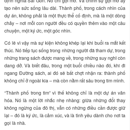
định nghĩa Sài Gòn. Nó chỉ gợi mở. Và chính sự gợi mở ấy
tạo nên sức sống lâu dài. Thành phố, trong cách nhìn của
dự án, không phải là một thực thể cố định, mà là một dòng
chảy – nơi mỗi con người đều có quyền thêm vào một câu
chuyện, một ký ức, một góc nhìn.
Có lẽ vì vậy mà sự kiện không khép lại khi buổi ra mắt kết
thúc. Nó tiếp tục sống trong những người đã tham dự, trong
những trang sách được mang về, trong những suy nghĩ còn
dang dở. Và biết đâu, trong một buổi chiều nào đó, khi đi
ngang Đường sách, ai đó sẽ bất chợt nhận ra: thành phố
không chỉ ở ngoài kia – mà còn nằm rất sâu trong tim mình.
“Thành phố trong tim” vì thế không chỉ là một dự án văn
hóa. Nó là một lời nhắc nhẹ nhàng: giữa những đổi thay
không ngừng của đô thị, vẫn có những điều cần được giữ
lại – đó là ký ức, là cảm xúc, và là tình yêu dành cho nơi ta
gọi là nhà.