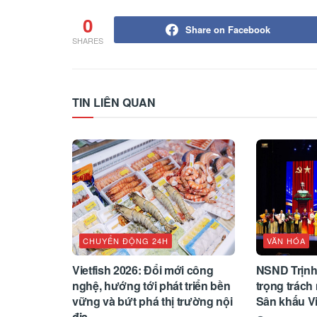
0
Share on Facebook
SHARES
TIN LIÊN QUAN
CHUYỂN ĐỘNG 24H
VĂN HÓA
Vietfish 2026: Đổi mới công
NSND Trịnh
nghệ, hướng tới phát triển bền
trọng trách 
vững và bứt phá thị trường nội
Sân khấu V
địa