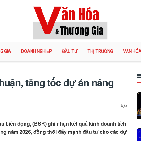
G GIA
DOANH NGHIỆP
ĐẦU TƯ
THỊ TRƯỜNG
VĂN HÓ
huận, tăng tốc dự án nâng
A
A
u biến động, (BSR) ghi nhận kết quả kinh doanh tích
rong năm 2026, đồng thời đẩy mạnh đầu tư cho các dự