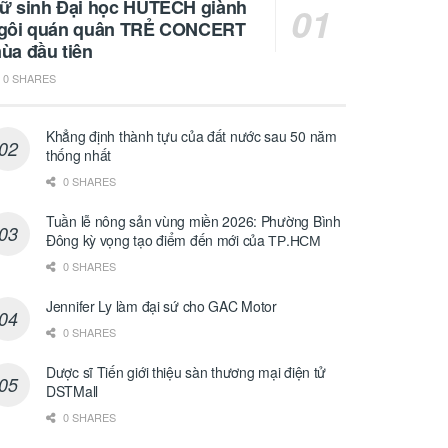
ữ sinh Đại học HUTECH giành
gôi quán quân TRẺ CONCERT
ùa đầu tiên
0 SHARES
Khẳng định thành tựu của đất nước sau 50 năm
thống nhất
0 SHARES
Tuần lễ nông sản vùng miền 2026: Phường Bình
Đông kỳ vọng tạo điểm đến mới của ТР.НСМ
0 SHARES
Jennifer Ly làm đại sứ cho GAC Motor
0 SHARES
Dược sĩ Tiến giới thiệu sàn thương mại điện tử
DSTMall
0 SHARES