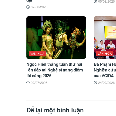
05/08/2026
07/08/2026
VĂN HÓA
VĂN HÓA
Ngọc Hiền thắng tuần thứ hai
Bà Phạm Hả
liên tiếp tại Nghệ sĩ trang điểm
Nghiên cứu 
tài năng 2026
của VCIDA
27/07/2026
24/07/2026
Để lại một bình luận