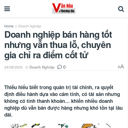
Home
Doanh Nghiệp
Doanh nghiệp bán hàng tốt
nhưng vẫn thua lỗ, chuyên
gia chỉ ra điểm cốt tử
0
A
24/08/2024
in
Doanh Nghiệp
A
Thiếu hiểu biết trong quản trị tài chính, ra quyết
định điều hành dựa vào cảm tính, có tài sản nhưng
không có tính thanh khoản… khiến nhiều doanh
nghiệp dù vẫn bán được hàng nhưng khó tồn tại lâu
dài.