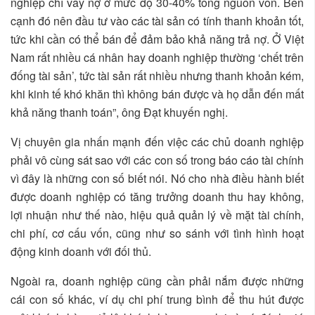
nghiệp chỉ vay nợ ở mức độ 30-40% tổng nguồn vốn. Bên
cạnh đó nên đầu tư vào các tài sản có tính thanh khoản tốt,
tức khi cần có thể bán để đảm bảo khả năng trả nợ. Ở Việt
Nam rất nhiều cá nhân hay doanh nghiệp thường ‘chết trên
đống tài sản’, tức tài sản rất nhiều nhưng thanh khoản kém,
khi kinh tế khó khăn thì không bán được và họ dẫn đến mất
khả năng thanh toán”, ông Đạt khuyến nghị.
Vị chuyên gia nhấn mạnh đến việc các chủ doanh nghiệp
phải vô cùng sát sao với các con số trong báo cáo tài chính
vì đây là những con số biết nói. Nó cho nhà điều hành biết
được doanh nghiệp có tăng trưởng doanh thu hay không,
lợi nhuận như thế nào, hiệu quả quản lý về mặt tài chính,
chi phí, cơ cấu vốn, cũng như so sánh với tình hình hoạt
động kinh doanh với đối thủ.
Ngoài ra, doanh nghiệp cũng cần phải nắm được những
cái con số khác, ví dụ chi phí trung bình để thu hút được