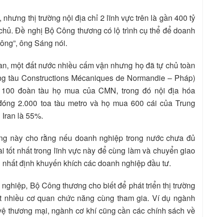
nhưng thị trường nội địa chỉ 2 lĩnh vực trên là gần 400 tỷ
chủ. Đề nghị Bộ Công thương có lộ trình cụ thể để doanh
công”, ông Sáng nói.
Iran, một đất nước nhiều cấm vận nhưng họ đã tự chủ toàn
ng tàu Constructions Mécaniques de Normandie – Pháp)
100 đoàn tàu họ mua của CMN, trong đó nội địa hóa
đóng 2.000 toa tàu metro và họ mua 600 cái của Trung
i Iran là 55%.
 ông này cho rằng nếu doanh nghiệp trong nước chưa đủ
 tốt nhất trong lĩnh vực này để cùng làm và chuyển giao
nhất định khuyến khích các doanh nghiệp đầu tư.
hiệp, Bộ Công thương cho biết để phát triển thị trường
ất nhiều cơ quan chức năng cùng tham gia. Ví dụ ngành
vệ thương mại, ngành cơ khí cũng cần các chính sách về