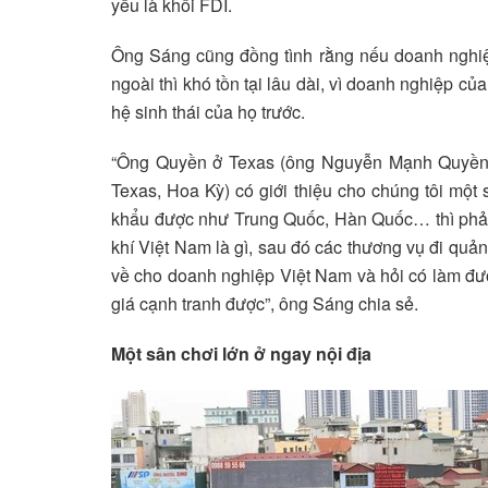
yếu là khối FDI.
Ông Sáng cũng đồng tình rằng nếu doanh nghiệ
ngoài thì khó tồn tại lâu dài, vì doanh nghiệp củ
hệ sinh thái của họ trước.
“Ông Quyền ở Texas (ông Nguyễn Mạnh Quyền 
Texas, Hoa Kỳ) có giới thiệu cho chúng tôi mộ
khẩu được như Trung Quốc, Hàn Quốc… thì phải
khí Việt Nam là gì, sau đó các thương vụ đi quản
về cho doanh nghiệp Việt Nam và hỏi có làm đượ
giá cạnh tranh được”, ông Sáng chia sẻ.
Một sân chơi lớn ở ngay nội địa