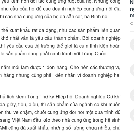
n yếu kém hơn đối tác cung ứng ruột của họ. Những công
N
n
c nhu cầu của họ để các doanh nghiệp cung ứng nội địa
m
thì các nhà cung ứng của họ đã sẵn có”, bà Bình nói.
 thể xuất khẩu rất đa dạng, như các sản phẩm liên quan
 khó nhất vẫn là yêu cầu thành phẩm. Bởi doanh nghiệp
hi yêu cầu của thị trường thế giới là cụm linh kiện hoàn
giá sản phẩm đang phải cạnh tranh với Trung Quốc.
i 3 năm mới làm được 1 đơn hàng. Cho nên các thương vụ
 hàng nhưng cũng phải kiên nhẫn vì doanh nghiệp hai
hủ tịch kiêm Tổng Thư ký Hiệp hội Doanh nghiệp Cơ khí
da giày, tiêu, điều, thì sản phẩm của ngành cơ khí muốn
n thu về chậm, chuỗi cung ứng đòi hỏi một quá trình đủ
ư sang Việt Nam đều kéo theo nhà cung ứng trong hệ sinh
VAMI cũng đã xuất khẩu, nhưng số lượng chưa nhiều, chủ