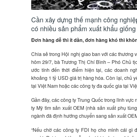
Cần xây dựng thế mạnh công nghiệp
có nhiều sản phẩm xuất khẩu giốn
Đơn hàng dễ thì ít dần, đơn hàng khó thì kh
Chia sẻ trong Hội nghị giao ban với các thương 
hôm 29/7, bà Trương Thị Chí Bình – Phó Chủ tịc
ước tính đến thời điểm hiện tại, các doanh ngh
khoảng 1 tỷ USD giá trị hàng hóa. Còn lại, chủ y
tại Việt Nam hoặc các công ty đa quốc gia tại Vi
Gần đây, các công ty Trung Quốc trong lĩnh vực 
ty Mỹ tìm sản xuất OEM (nhà sản xuất phụ tùng 
ngành đã định hướng chuyển sang sản xuất OE
“Nếu chờ các công ty FDI họ cho mình cái gì đ