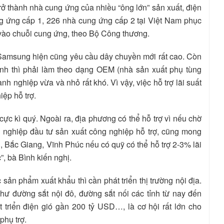
rở thành nhà cung ứng của nhiều “ông lớn” sản xuất, điện
ng ứng cấp 1, 226 nhà cung ứng cấp 2 tại Việt Nam phục
 vào chuỗi cung ứng, theo Bộ Công thương.
 Samsung hiện cũng yêu cầu dây chuyền mới rất cao. Còn
nh thì phải làm theo dạng OEM (nhà sản xuất phụ tùng
nh nghiệp vừa và nhỏ rất khó. Vì vậy, việc hỗ trợ lãi suất
ệp hỗ trợ.
ực kì quý. Ngoài ra, địa phương có thể hỗ trợ vì nếu chờ
 nghiệp đầu tư sản xuất công nghiệp hỗ trợ, cũng mong
, Bắc Giang, Vĩnh Phúc nếu có quỹ có thể hỗ trợ 2-3% lãi
”, bà Bình kiến nghị.
n phẩm xuất khẩu thì cần phát triển thị trường nội địa.
như đường sắt nội đô, đường sắt nối các tỉnh từ nay đến
triển điện gió gần 200 tỷ USD…, là cơ hội rất lớn cho
phụ trợ.