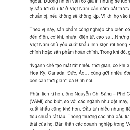
ngoài. Đương nhiên vẫn có giá trị nhưng sẽ luô
ty sắp tới đầu tư ở Việt Nam cần nắm bắt trướ
chuẩn bị, nếu không sẽ không kịp. Vì khi họ vào 
Theo vị này, sản phẩm công nghiệp chế biến có
đến điện, cơ khí, nhựa, điện tử, cao su…Nhưng
Việt Nam chủ yếu xuất khẩu linh kiện rời trong k
chỉnh hoặc sản phẩm hoàn chỉnh. Trong khi đó, 
“Ngành chế tạo mất rất nhiều thời gian, có kh
Hoa Kỳ, Canada, Đức, Áo… cũng gửi nhiều đơn
bên cần thời gian”, bà Bình nói.
Phân tích kĩ hơn, ông Nguyễn Chỉ Sáng – Phó C
(VAMI) cho biết, so với các ngành như dệt may, 
xuất khẩu cũng khó hơn. Đầu tư nhiều nhưng tiề
tiêu chuẩn rất lâu. Thông thường các nhà đầu t
thái của họ. Bản thân các doanh nghiệp trong 