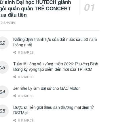
ữ sinh Đại học HUTECH giành
gôi quán quân TRẺ CONCERT
ùa đầu tiên
0 SHARES
Khẳng định thành tựu của đất nước sau 50 năm
thống nhất
0 SHARES
Tuần lễ nông sản vùng miền 2026: Phường Bình
Đông kỳ vọng tạo điểm đến mới của ТР.НСМ
0 SHARES
Jennifer Ly làm đại sứ cho GAC Motor
0 SHARES
Dược sĩ Tiến giới thiệu sàn thương mại điện tử
DSTMall
0 SHARES