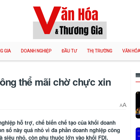
G GIA
DOANH NGHIỆP
ĐẦU TƯ
THỊ TRƯỜNG
VĂN HÓ
ông thể mãi chờ chực xin
A
A
nghiệp hỗ trợ, chế biến chế tạo của khối doanh
on số này quá nhỏ vì đa phần doanh nghiệp công
 siêu nhỏ, còn phụ thuộc lớn vào khối FDI.