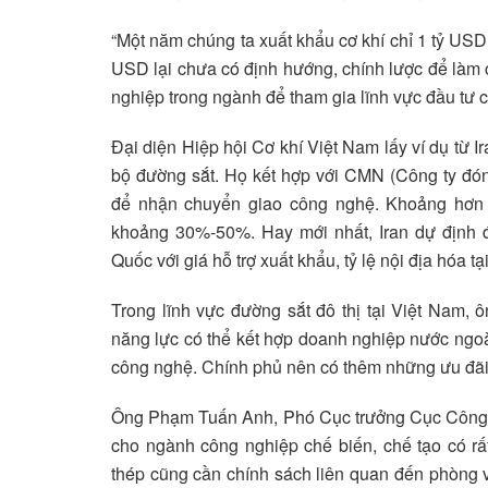
“Một năm chúng ta xuất khẩu cơ khí chỉ 1 tỷ USD, 
USD lại chưa có định hướng, chính lược để làm 
nghiệp trong ngành để tham gia lĩnh vực đầu tư 
Đại diện Hiệp hội Cơ khí Việt Nam lấy ví dụ từ 
bộ đường sắt. Họ kết hợp với CMN (Công ty đó
để nhận chuyển giao công nghệ. Khoảng hơn 
khoảng 30%-50%. Hay mới nhất, Iran dự định 
Quốc với giá hỗ trợ xuất khẩu, tỷ lệ nội địa hóa tạ
Trong lĩnh vực đường sắt đô thị tại Việt Nam,
năng lực có thể kết hợp doanh nghiệp nước ngoài
công nghệ. Chính phủ nên có thêm những ưu đãi 
Ông Phạm Tuấn Anh, Phó Cục trưởng Cục Công ng
cho ngành công nghiệp chế biến, chế tạo có r
thép cũng cần chính sách liên quan đến phòng 