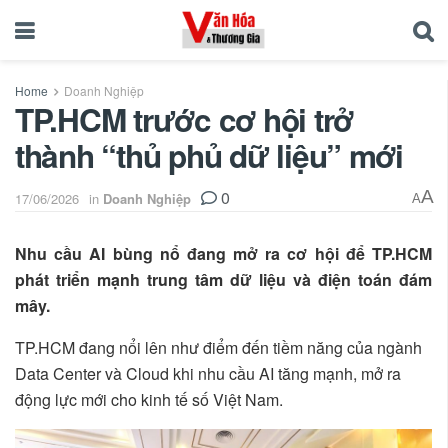
Home
Doanh Nghiệp
TP.HCM trước cơ hội trở
thành “thủ phủ dữ liệu” mới
0
A
17/06/2026
in
Doanh Nghiệp
A
Nhu cầu AI bùng nổ đang mở ra cơ hội để TP.HCM
phát triển mạnh trung tâm dữ liệu và điện toán đám
mây.
TP.HCM đang nổi lên như điểm đến tiềm năng của ngành
Data Center và Cloud khi nhu cầu AI tăng mạnh, mở ra
động lực mới cho kinh tế số Việt Nam.