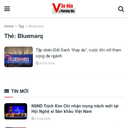
Home
Tag
Bluemarq
Thẻ:
Bluemarq
Tập doàn Đất Xanh “thay áo”, cược lớn với tham
vọng đa ngành
20/05/2026
TIN MỚI
NSND Trịnh Kim Chi nhận trọng trách mới tại
Hội Nghệ sĩ Sân khấu Việt Nam
05/08/2026