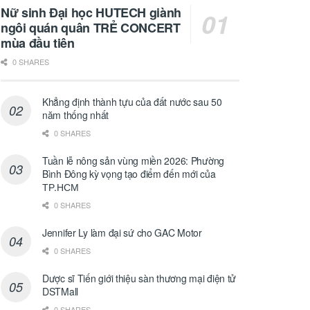
Nữ sinh Đại học HUTECH giành
ngôi quán quân TRẺ CONCERT
mùa đầu tiên
0 SHARES
Khẳng định thành tựu của đất nước sau 50
năm thống nhất
0 SHARES
Tuần lễ nông sản vùng miền 2026: Phường
Bình Đông kỳ vọng tạo điểm đến mới của
ТР.НСМ
0 SHARES
Jennifer Ly làm đại sứ cho GAC Motor
0 SHARES
Dược sĩ Tiến giới thiệu sàn thương mại điện tử
DSTMall
0 SHARES