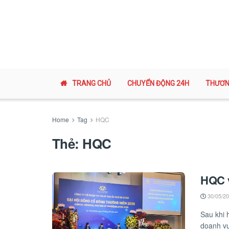
TRANG CHỦ
CHUYỂN ĐỘNG 24H
THƯƠN
Home
Tag
HQC
Thẻ:
HQC
HQC 
30/05/2
Sau khi h
doanh vư