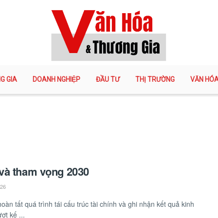
G GIA
DOANH NGHIỆP
ĐẦU TƯ
THỊ TRƯỜNG
VĂN HÓ
và tham vọng 2030
026
oàn tất quá trình tái cấu trúc tài chính và ghi nhận kết quả kinh
ợt kế ...