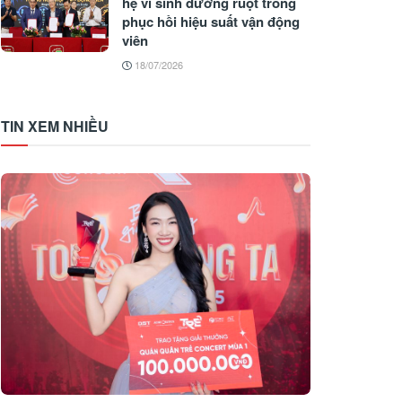
hệ vi sinh đường ruột trong
phục hồi hiệu suất vận động
viên
18/07/2026
TIN XEM NHIỀU