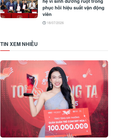
hệ vi sinh đường ruột trong
phục hồi hiệu suất vận động
viên
18/07/2026
TIN XEM NHIỀU