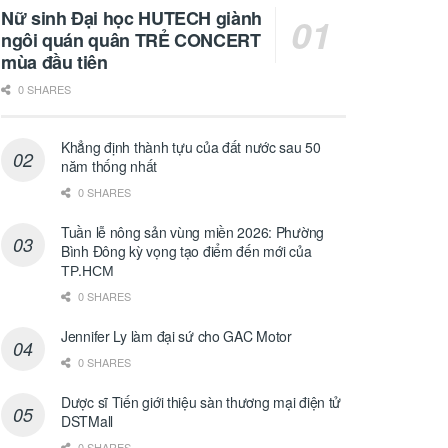
Nữ sinh Đại học HUTECH giành
ngôi quán quân TRẺ CONCERT
mùa đầu tiên
0 SHARES
Khẳng định thành tựu của đất nước sau 50
năm thống nhất
0 SHARES
Tuần lễ nông sản vùng miền 2026: Phường
Bình Đông kỳ vọng tạo điểm đến mới của
ТР.НСМ
0 SHARES
Jennifer Ly làm đại sứ cho GAC Motor
0 SHARES
Dược sĩ Tiến giới thiệu sàn thương mại điện tử
DSTMall
0 SHARES