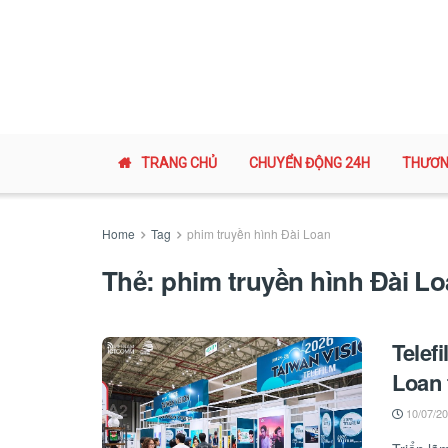
TRANG CHỦ
CHUYỂN ĐỘNG 24H
THƯƠN
Home
Tag
phim truyền hình Đài Loan
Thẻ:
phim truyền hình Đài L
Telef
Loan 
10/07/2