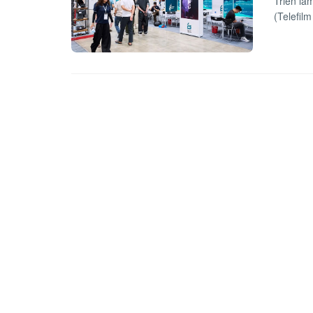
Triển lã
(Telefil