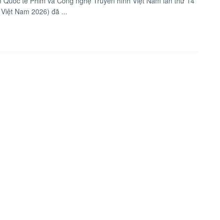
m Quốc tế Phim và Công nghệ Truyền hình Việt Nam lần thứ 14
m Việt Nam 2026) đã ...