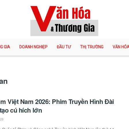
G GIA
DOANH NGHIỆP
ĐẦU TƯ
THỊ TRƯỜNG
VĂN HÓ
oan
ilm Việt Nam 2026: Phim Truyền Hình Đài
tạo cú hích lớn
026