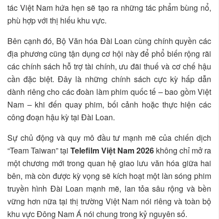
tác Việt Nam hứa hẹn sẽ tạo ra những tác phẩm bùng nổ,
phù hợp với thị hiếu khu vực.
Bên cạnh đó, Bộ Văn hóa Đài Loan cùng chính quyền các
địa phương cũng tận dụng cơ hội này để phổ biến rộng rãi
các chính sách hỗ trợ tài chính, ưu đãi thuế và cơ chế hậu
cần đặc biệt. Đây là những chính sách cực kỳ hấp dẫn
dành riêng cho các đoàn làm phim quốc tế – bao gồm Việt
Nam – khi đến quay phim, bối cảnh hoặc thực hiện các
công đoạn hậu kỳ tại Đài Loan.
Sự chủ động và quy mô đầu tư mạnh mẽ của chiến dịch
“Team Taiwan” tại
Telefilm Việt Nam 2026
không chỉ mở ra
một chương mới trong quan hệ giao lưu văn hóa giữa hai
bên, mà còn được kỳ vọng sẽ kích hoạt một làn sóng phim
truyền hình Đài Loan mạnh mẽ, lan tỏa sâu rộng và bền
vững hơn nữa tại thị trường Việt Nam nói riêng và toàn bộ
khu vực Đông Nam Á nói chung trong kỷ nguyên số.