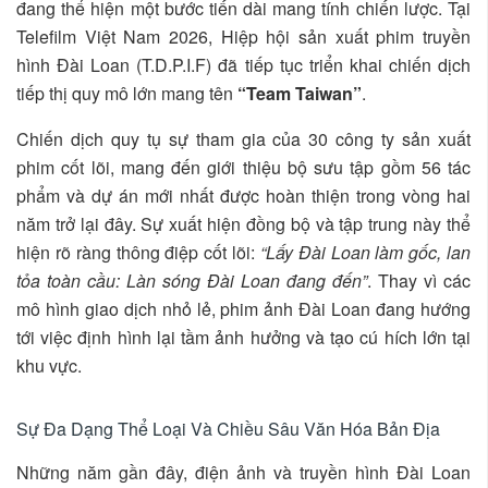
đang thể hiện một bước tiến dài mang tính chiến lược. Tại
Telefilm Việt Nam 2026, Hiệp hội sản xuất phim truyền
hình Đài Loan (T.D.P.I.F) đã tiếp tục triển khai chiến dịch
tiếp thị quy mô lớn mang tên
“Team Taiwan”
.
Chiến dịch quy tụ sự tham gia của 30 công ty sản xuất
phim cốt lõi, mang đến giới thiệu bộ sưu tập gồm 56 tác
phẩm và dự án mới nhất được hoàn thiện trong vòng hai
năm trở lại đây. Sự xuất hiện đồng bộ và tập trung này thể
hiện rõ ràng thông điệp cốt lõi:
“Lấy Đài Loan làm gốc, lan
tỏa toàn cầu: Làn sóng Đài Loan đang đến”
. Thay vì các
mô hình giao dịch nhỏ lẻ, phim ảnh Đài Loan đang hướng
tới việc định hình lại tầm ảnh hưởng và tạo cú hích lớn tại
khu vực.
Sự Đa Dạng Thể Loại Và Chiều Sâu Văn Hóa Bản Địa
Những năm gần đây, điện ảnh và truyền hình Đài Loan