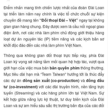
Điểm nhấn mang tính chiến lược nhất của đoàn Đài Loan
tại triển lãm năm nay chính là việc tổ chức chuỗi sự kiện
chuyên đề mang tên
“Đối thoại Đài – Việt”
ngay tại không
gian gian hàng chung. Đây được xem là cầu nối ngoại giao
điện ảnh, nơi các nhà làm phim chủ động giới thiệu hàng
loạt dự án nguyên tác (IP) tiềm năng và các kịch bản sơ
khởi độc đáo đến các nhà làm phim Việt Nam.
Thông qua không gian đối thoại trực tiếp này, phía Đài
Loan kỳ vọng sẽ nâng tầm mối quan hệ hợp tác, vượt qua
giới hạn của việc mua bán
bản quyền phim
thông thường.
Mục tiêu dài hạn mà “Team Taiwan” hướng tới là thúc đẩy
các dự án
đồng sản xuất (co-production)
và
đồng đầu
tư (co-investment)
với các đài truyền hình, nền tảng trực
tuyến (Streaming) và các hãng phim lớn tại Việt Nam. Sự
kết hợp giữa năng lực kỹ thuật, tư duy biên kịch của Đài
Loan và sự am hiểu sâu sắc thị trường bản địa của các đối