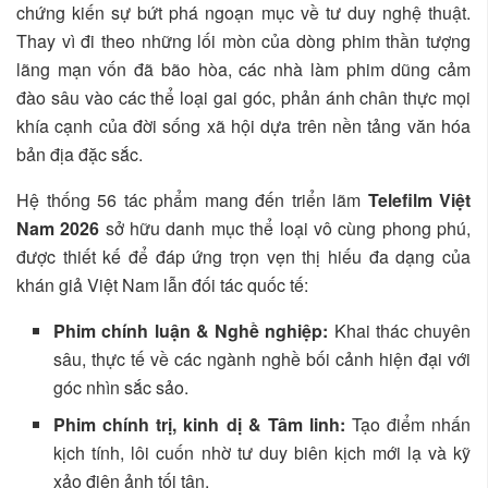
chứng kiến sự bứt phá ngoạn mục về tư duy nghệ thuật.
Thay vì đi theo những lối mòn của dòng phim thần tượng
lãng mạn vốn đã bão hòa, các nhà làm phim dũng cảm
đào sâu vào các thể loại gai góc, phản ánh chân thực mọi
khía cạnh của đời sống xã hội dựa trên nền tảng văn hóa
bản địa đặc sắc.
Hệ thống 56 tác phẩm mang đến triển lãm
Telefilm Việt
Nam 2026
sở hữu danh mục thể loại vô cùng phong phú,
được thiết kế để đáp ứng trọn vẹn thị hiếu đa dạng của
khán giả Việt Nam lẫn đối tác quốc tế:
Phim chính luận & Nghề nghiệp:
Khai thác chuyên
sâu, thực tế về các ngành nghề bối cảnh hiện đại với
góc nhìn sắc sảo.
Phim chính trị, kinh dị & Tâm linh:
Tạo điểm nhấn
kịch tính, lôi cuốn nhờ tư duy biên kịch mới lạ và kỹ
xảo điện ảnh tối tân.