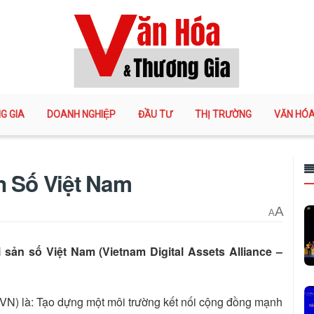
G GIA
DOANH NGHIỆP
ĐẦU TƯ
THỊ TRƯỜNG
VĂN HÓ
ản Số Việt Nam
A
A
i sản số Việt Nam (Vietnam Digital Assets Alliance –
VN) là: Tạo dựng một môi trường kết nối cộng đồng mạnh