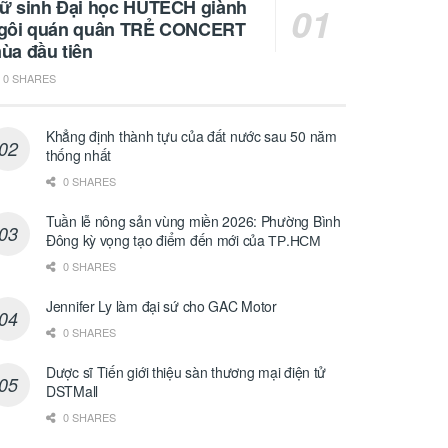
ữ sinh Đại học HUTECH giành
gôi quán quân TRẺ CONCERT
ùa đầu tiên
0 SHARES
Khẳng định thành tựu của đất nước sau 50 năm
thống nhất
0 SHARES
Tuần lễ nông sản vùng miền 2026: Phường Bình
Đông kỳ vọng tạo điểm đến mới của ТР.НСМ
0 SHARES
Jennifer Ly làm đại sứ cho GAC Motor
0 SHARES
Dược sĩ Tiến giới thiệu sàn thương mại điện tử
DSTMall
0 SHARES