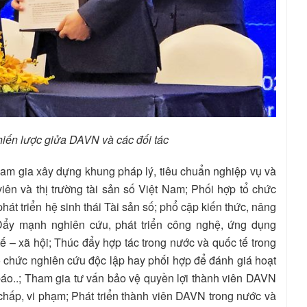
hiến lược giửa DAVN và các đối tác
m gia xây dựng khung pháp lý, tiêu chuẩn nghiệp vụ và
ên và thị trường tài sản số Việt Nam; Phối hợp tổ chức
át triển hệ sinh thái Tài sản số; phổ cập kiến thức, nâng
Đẩy mạnh nghiên cứu, phát triển công nghệ, ứng dụng
 tế – xã hội; Thúc đẩy hợp tác trong nước và quốc tế trong
Tổ chức nghiên cứu độc lập hay phối hợp để đánh giá hoạt
 báo..; Tham gia tư vấn bảo vệ quyền lợi thành viên DAVN
 chấp, vi phạm; Phát triển thành viên DAVN trong nước và