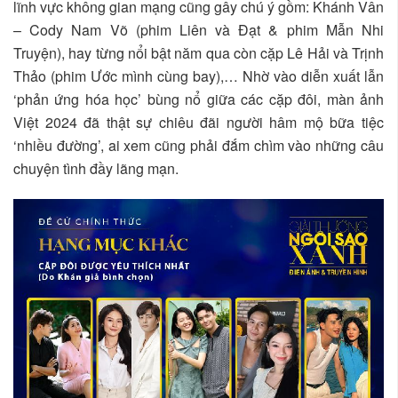
lĩnh vực không gian mạng cũng gây chú ý gồm: Khánh Vân
– Cody Nam Võ (phim Liên và Đạt & phim Mẫn Nhi
Truyện), hay từng nổi bật năm qua còn cặp Lê Hải và Trịnh
Thảo (phim Ước mình cùng bay),… Nhờ vào diễn xuất lẫn
‘phản ứng hóa học’ bùng nổ giữa các cặp đôi, màn ảnh
Việt 2024 đã thật sự chiêu đãi người hâm mộ bữa tiệc
‘nhiều đường’, ai xem cũng phải đắm chìm vào những câu
chuyện tình đầy lãng mạn.