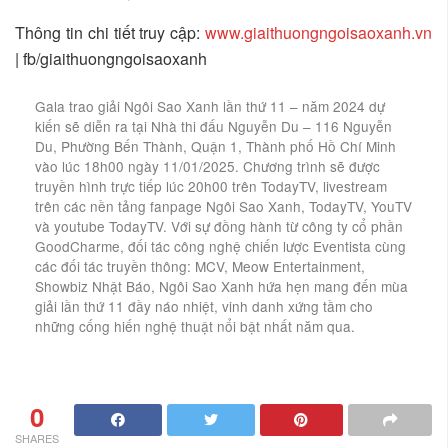
Thông tin chi tiết truy cập:
www.giaithuongngoisaoxanh.vn
|
fb/giaithuongngoisaoxanh
Gala trao giải Ngôi Sao Xanh lần thứ 11 – năm 2024 dự
kiến sẽ diễn ra tại Nhà thi đấu Nguyễn Du
– 116 Nguyễn
Du, Phường Bến Thành, Quận 1, Thành phố Hồ Chí Minh
vào lúc 18h00 ngày 11/01/2025. Chương trình sẽ được
truyền hình trực tiếp lúc 20h00 trên TodayTV, livestream
trên các nền tảng fanpage Ngôi Sao Xanh, TodayTV, YouTV
và youtube TodayTV. Với sự
đồng hành từ công ty cổ phần
GoodCharme, đối tác công nghệ chiến lược Eventista cùng
các đối tác truyền thông: MCV, Meow Entertainment,
Showbiz Nhật Báo, Ngôi Sao Xanh hứa hẹn mang đến mùa
giải lần thứ 11 đầy náo nhiệt, vinh danh xứng tầm cho
những cống hiến nghệ thuật nổi bật nhất năm qua.
0
SHARES