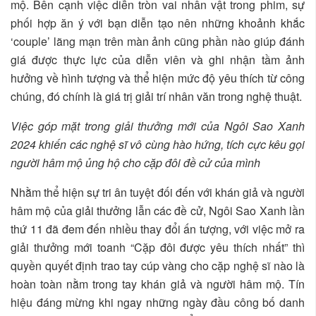
mộ. Bên cạnh việc diễn tròn vai nhân vật trong phim, sự
phối hợp ăn ý với bạn diễn tạo nên những khoảnh khắc
‘couple’ lãng mạn trên màn ảnh cũng phần nào giúp đánh
giá được thực lực của diễn viên và ghi nhận tầm ảnh
hưởng về hình tượng và thể hiện mức độ yêu thích từ công
chúng, đó chính là giá trị giải trí nhân văn trong nghệ thuật.
Việc góp mặt trong giải thưởng mới của Ngôi Sao Xanh
2024 khiến các nghệ sĩ vô cùng hào hứng, tích cực kêu gọi
người hâm mộ ủng hộ cho cặp đôi đề cử của mình
Nhằm thể hiện sự tri ân tuyệt đối đến với khán giả và người
hâm mộ của giải thưởng lẫn các đề cử, Ngôi Sao Xanh lần
thứ 11 đã đem đến nhiều thay đổi ấn tượng, với việc mở ra
giải thưởng mới toanh “Cặp đôi được yêu thích nhất” thì
quyền quyết định trao tay cúp vàng cho cặp nghệ sĩ nào là
hoàn toàn nằm trong tay khán giả và người hâm mộ. Tín
hiệu đáng mừng khi ngay những ngày đầu công bố danh