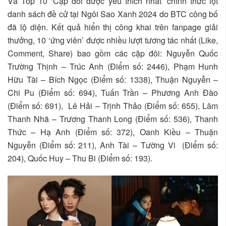
Và Top 10 ‘Cặp đôi được yêu thích nhất’ chính thức lọt
danh sách đề cử tại Ngôi Sao Xanh 2024 do BTC công bố
đã lộ diện. Kết quả hiển thị công khai trên fanpage giải
thưởng, 10 ‘ứng viên’ được nhiều lượt tương tác nhất (Like,
Comment, Share) bao gồm các cặp đôi: Nguyễn Quốc
Trường Thịnh – Trúc Anh (Điểm số: 2446), Phạm Hunh
Hữu Tài – Bích Ngọc (Điểm số: 1338), Thuận Nguyễn –
Chi Pu (Điểm số: 694), Tuấn Trần – Phương Anh Đào
(Điểm số: 691), Lê Hải – Trịnh Thảo (Điểm số: 655), Lâm
Thanh Nhã – Trương Thanh Long (Điểm số: 536), Thanh
Thức – Hạ Anh (Điểm số: 372), Oanh Kiều – Thuận
Nguyễn (Điểm số: 211), Anh Tài – Tường Vi (Điểm số:
204), Quốc Huy – Thu Bi (Điểm số: 193).