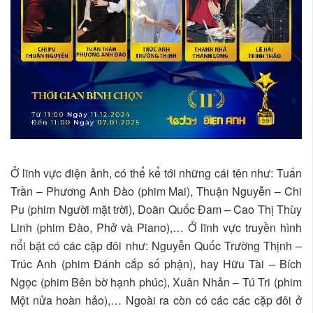
Ở lĩnh vực điện ảnh, có thể kể tới những cái tên như: Tuấn
Trần – Phương Anh Đào (phim Mai), Thuận Nguyễn – Chi
Pu (phim Người mặt trời), Doãn Quốc Đam – Cao Thị Thùy
Linh (phim Đào, Phở và Piano),… Ở lĩnh vực truyền hình
nổi bật có các cặp đôi như: Nguyễn Quốc Trường Thịnh –
Trúc Anh (phim Đánh cắp số phận), hay Hữu Tài – Bích
Ngọc (phim Bên bờ hạnh phúc), Xuân Nhản – Tú Tri (phim
Một nửa hoàn hảo),… Ngoài ra còn có các các cặp đôi ở