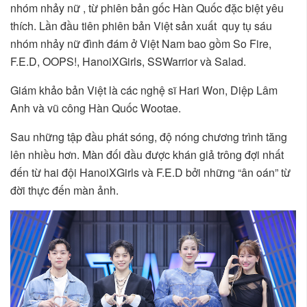
nhóm nhảy nữ , từ phiên bản gốc Hàn Quốc đặc biệt yêu
thích. Lần đầu tiên phiên bản Việt sản xuất quy tụ sáu
nhóm nhảy nữ đình đám ở Việt Nam bao gồm So Fire,
F.E.D, OOPS!, HanoiXGirls, SSWarrior và Salad.
Giám khảo bản Việt là các nghệ sĩ Hari Won, Diệp Lâm
Anh và vũ công Hàn Quốc Wootae.
Sau những tập đầu phát sóng, độ nóng chương trình tăng
lên nhiều hơn. Màn đối đầu được khán giả trông đợi nhất
đến từ hai đội HanoiXGirls và F.E.D bởi những “ân oán” từ
đời thực đến màn ảnh.