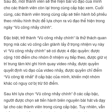
Sau đó, mỗi thành viên sẽ thể hiện bài vũ đạo của mình
cho các thành viên còn lại trong cùng cấp bậc xem. Cuối
cùng, các thành viên trong cùng cấp sẽ tiến hành bỏ phiếu
theo nhiều hình thức để lựa chọn ra vũ đạo thể hiện trong
ngày “Vũ công nhảy chính”.
Đặc biệt, trở thành “Vũ công nhảy chính” là thử thách quan
trọng mà các vũ công cần giành lấy ở trọng nhiệm vụ này
vì “Vũ công nhảy chính” sẽ có được 4 đặc quyền: được
cộng 100 điểm cho nhóm ở nhiệm vụ tiếp theo, được giữ vị
trí trung tâm khi ghi hình quay video nhảy, được quyền
quyết định vũ đạo của video nhảy, được quyền chỉ điểm
“Vũ công tệ nhất” ở cấp bậc của mình, khiến một nhóm
khác có nguy cơ bị trừ 50 điểm.
Sau khi lựa chọn “Vũ công nhảy chính” ở các cấp bậc,
người được chọn sẽ tiến hành biên nguyên bài hát và dạy
lại cho các thành viên trong cùng cấp bậc. Tuy nhiên, vẫn