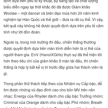
định dựa trên yếu tố kỹ thuật, sự sáng tạo và chất lượng
biểu diễn ngay tại thời khắc đó đã được Giám khảo
Wootae – một dancer và biên đạo múa hơn 20 năm kinh
nghiệm tại Hàn Quốc và thế giới – đưa ra rất cụ thể. Vì vậy,
kết quả này không hề được quyết định dựa trên yếu tố cảm
tính như lời đồn đoán.
Ngoài ra, trong môi trường thi đấu, chiến thắng thường
được quyết định dựa trên màn trình diễn hơn là vị thế của
người tham gia. EnV (HanoiXGirls) thực sự đã thể hiện tốt
hơn theo tiêu chí của giám khảo ở màn tái đấu, thì chiến
thắng là hợp lý bất kể vị trí trước đây giữa hai thành viên là
gì.
Trong phần thử thách tiếp theo của Nhiệm vụ Cấp bậc, để
tìm được những vũ đạo đỉnh cao cho bốn MV trên nền
nhạc: Energy của Rhyder dành cho cấp bậc Trưởng nhóm;
Criminal của Orange dành cho cấp bậc Phó nhóm; Breath