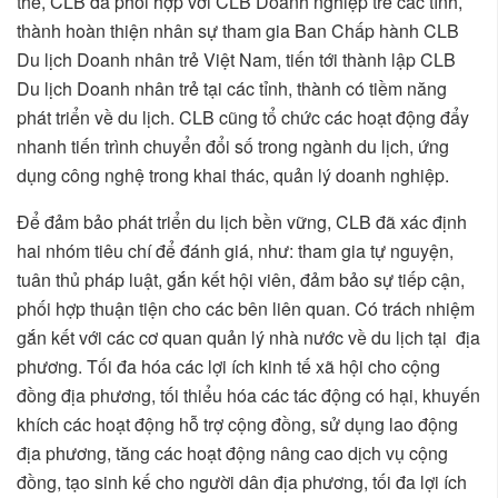
thể, CLB đã phối hợp với CLB Doanh nghiệp trẻ các tỉnh,
thành hoàn thiện nhân sự tham gia Ban Chấp hành CLB
Du lịch Doanh nhân trẻ Việt Nam, tiến tới thành lập CLB
Du lịch Doanh nhân trẻ tại các tỉnh, thành có tiềm năng
phát triển về du lịch. CLB cũng tổ chức các hoạt động đẩy
nhanh tiến trình chuyển đổi số trong ngành du lịch, ứng
dụng công nghệ trong khai thác, quản lý doanh nghiệp.
Để đảm bảo phát triển du lịch bền vững, CLB đã xác định
hai nhóm tiêu chí để đánh giá, như: tham gia tự nguyện,
tuân thủ pháp luật, gắn kết hội viên, đảm bảo sự tiếp cận,
phối hợp thuận tiện cho các bên liên quan. Có trách nhiệm
gắn kết với các cơ quan quản lý nhà nước về du lịch tại địa
phương. Tối đa hóa các lợi ích kinh tế xã hội cho cộng
đồng địa phương, tối thiểu hóa các tác động có hại, khuyến
khích các hoạt động hỗ trợ cộng đồng, sử dụng lao động
địa phương, tăng các hoạt động nâng cao dịch vụ cộng
đồng, tạo sinh kế cho người dân địa phương, tối đa lợi ích