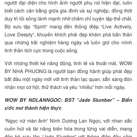
người đại diện cho hình ảnh người phụ nữ hiện đại, luôn
biết cách cân bằng giữa gia đình và sự nghiệp, đồng thời
duy trì lối sống lành mạnh nhờ chăm chỉ luyện tập thể chất.
Bộ sưu tập “Spirit” mang đến thông điệp “Live Actively,
Love Deeply”, khuyến khích phái đẹp khám phá bản thân
qua những trải nghiệm hàng ngày và luôn giữ cho mình
tinh thần tích cực trong cuộc sống.
Với những thiết kế năng động, tinh tế và thoải mái, WOW
BY NHA PHUONG là người bạn đồng hành giúp phái đẹp
bắt đầu một ngày mới với tinh thần lạc quan, sẵn sàng đón
nhận mọi cơ hội, thử thách và yêu “nhiều” hơn mỗi ngày.
WOW BY NDLANNGOC: BST “Jade Slumber” – Biến
ước mơ thành hiện thực
“Ngọc nữ màn ảnh” Ninh Dương Lan Ngọc, với nhan sắc
cuốn hút và tài năng biến hóa trong từng vai diễn, mang
đến bộ sưu tập “Jade Slumber” với thông điệp đầy cảm