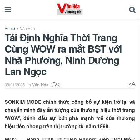
Home
Văn Hóa
Tái Định Nghĩa Thời Trang
Cùng WOW ra mắt BST với
Nhã Phương, Ninh Dương
Lan Ngọc
0
A
08/01/2025
in
Văn Hóa
A
SONKIM MODE chính thức công bố sự kiện trở lại và
chuyển mình đầy ấn tượng của thương hiệu thời trang
‘WOW’, đánh dấu sự bứt phá mạnh mẽ của thương
hiệu tiên phong trên thị trường từ năm 1999.
WOW – Hành Trình Từ “Tiên Phong” Đến “Đổi Mới”