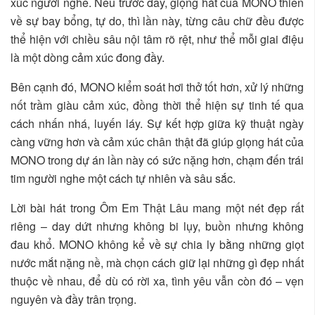
xúc người nghe. Nếu trước đây, giọng hát của MONO thiên
về sự bay bổng, tự do, thì lần này, từng câu chữ đều được
thể hiện với chiều sâu nội tâm rõ rệt, như thể mỗi giai điệu
là một dòng cảm xúc đong đầy.
Bên cạnh đó, MONO kiểm soát hơi thở tốt hơn, xử lý những
nốt trầm giàu cảm xúc, đồng thời thể hiện sự tinh tế qua
cách nhấn nhá, luyến láy. Sự kết hợp giữa kỹ thuật ngày
càng vững hơn và cảm xúc chân thật đã giúp giọng hát của
MONO trong dự án lần này có sức nặng hơn, chạm đến trái
tim người nghe một cách tự nhiên và sâu sắc.
Lời bài hát trong Ôm Em Thật Lâu mang một nét đẹp rất
riêng – day dứt nhưng không bi lụy, buồn nhưng không
đau khổ. MONO không kể về sự chia ly bằng những giọt
nước mắt nặng nề, mà chọn cách giữ lại những gì đẹp nhất
thuộc về nhau, để dù có rời xa, tình yêu vẫn còn đó – vẹn
nguyên và đầy trân trọng.