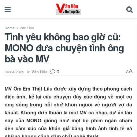
Home
Văn Hóa
Tình yêu không bao giờ cũ:
MONO đưa chuyện tình ông
bà vào MV
0
A
04/04/2025
in
Văn Hóa
A
MV Ôm Em Thật Lâu được xây dựng theo phong cách
điện ảnh, kể lại câu chuyện đầy xúc động về một cụ
ông sống trong nỗi nhớ khôn nguôi về người vợ đã
khuất. Không đơn thuần là một MV ca nhạc, dự án lần
này của MONO giống như một bộ phim ngắn chạm
đến cảm xúc của khán giả bằng hình ảnh tinh tế và
những khung cảnh đậm chất nghệ thuật.