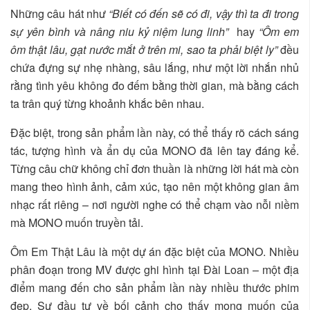
Những câu hát như
“Biết có đến sẽ có đi, vậy thì ta đi trong
sự yên bình và nâng niu kỷ niệm lung linh”
hay
“Ôm em
ôm thật lâu, gạt nước mắt ở trên mi, sao ta phải biệt ly”
đều
chứa đựng sự nhẹ nhàng, sâu lắng, như một lời nhắn nhủ
rằng tình yêu không đo đếm bằng thời gian, mà bằng cách
ta trân quý từng khoảnh khắc bên nhau.
Đặc biệt, trong sản phẩm lần này, có thể thấy rõ cách sáng
tác, tượng hình và ẩn dụ của MONO đã lên tay đáng kể.
Từng câu chữ không chỉ đơn thuần là những lời hát mà còn
mang theo hình ảnh, cảm xúc, tạo nên một không gian âm
nhạc rất riêng – nơi người nghe có thể chạm vào nỗi niềm
mà MONO muốn truyền tải.
Ôm Em Thật Lâu là một dự án đặc biệt của MONO. Nhiều
phân đoạn trong MV được ghi hình tại Đài Loan – một địa
điểm mang đến cho sản phẩm lần này nhiều thước phim
đẹp. Sự đầu tư về bối cảnh cho thấy mong muốn của