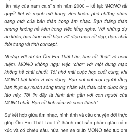
lần này của nam ca sĩ sinh năm 2000 – kể lại:
“MONO rất
quyết liệt và mạnh mẽ trong việc khám phá những nhân
dạng mới của bản thân trong âm nhạc. Bạn thẳng thắn
nhưng không hề kém trong việc lắng nghe. Với những dự
án khác, bạn luôn xuất hiện với diện mạo rất đẹp, đậm chất
thời trang và tính concept.
Nhưng với dự án Ôm Em Thật Lâu, bạn rất “thật” và hoài
niệm. MONO không ngại việc “chơi” với một dung mạo
không hề chải chuốt. Tôi nhớ mãi cuộc họp cuối cùng, khi
MONO bật khóc vì xúc động. Bạn nói với mọi người rằng
bạn thực sự muốn sống trong nhân vật, thấu cảm được ông
lão này. Tôi tin đây là hình ảnh gần với con người của
MONO nhất. Bạn rất tình cảm và chân thành”.
Sự kết hợp giữa âm nhạc, hình ảnh và câu chuyện đời thực
giúp Ôm Em Thật Lâu trở thành một sản phẩm giàu cảm
xúc và có chiều sâu, hứa hẹn sẽ giúp MONO tiếp tục ghi