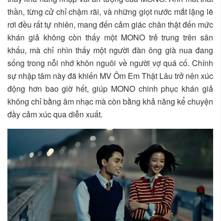
thần, từng cử chỉ chậm rãi, và những giọt nước mắt lặng lẽ
rơi đều rất tự nhiên, mang đến cảm giác chân thật đến mức
khán giả không còn thấy một MONO trẻ trung trên sân
khấu, mà chỉ nhìn thấy một người đàn ông già nua đang
sống trong nỗi nhớ khôn nguôi về người vợ quá cố. Chính
sự nhập tâm này đã khiến MV Ôm Em Thật Lâu trở nên xúc
động hơn bao giờ hết, giúp MONO chinh phục khán giả
không chỉ bằng âm nhạc mà còn bằng khả năng kể chuyện
đầy cảm xúc qua diễn xuất.