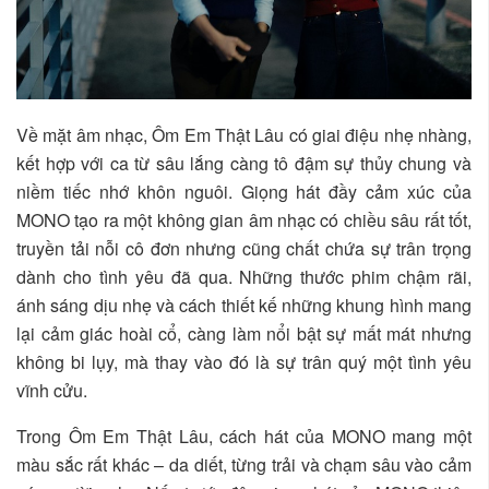
Về mặt âm nhạc, Ôm Em Thật Lâu có giai điệu nhẹ nhàng,
kết hợp với ca từ sâu lắng càng tô đậm sự thủy chung và
niềm tiếc nhớ khôn nguôi. Giọng hát đầy cảm xúc của
MONO tạo ra một không gian âm nhạc có chiều sâu rất tốt,
truyền tải nỗi cô đơn nhưng cũng chất chứa sự trân trọng
dành cho tình yêu đã qua. Những thước phim chậm rãi,
ánh sáng dịu nhẹ và cách thiết kế những khung hình mang
lại cảm giác hoài cổ, càng làm nổi bật sự mất mát nhưng
không bi lụy, mà thay vào đó là sự trân quý một tình yêu
vĩnh cửu.
Trong Ôm Em Thật Lâu, cách hát của MONO mang một
màu sắc rất khác – da diết, từng trải và chạm sâu vào cảm