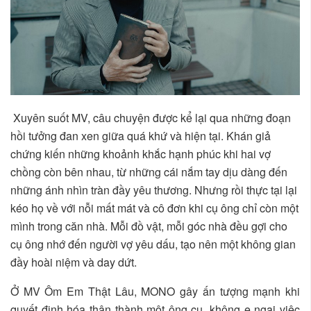
Xuyên suốt MV, câu chuyện được kể lại qua những đoạn
hồi tưởng đan xen giữa quá khứ và hiện tại. Khán giả
chứng kiến những khoảnh khắc hạnh phúc khi hai vợ
chồng còn bên nhau, từ những cái nắm tay dịu dàng đến
những ánh nhìn tràn đầy yêu thương. Nhưng rồi thực tại lại
kéo họ về với nỗi mất mát và cô đơn khi cụ ông chỉ còn một
mình trong căn nhà. Mỗi đồ vật, mỗi góc nhà đều gợi cho
cụ ông nhớ đến người vợ yêu dấu, tạo nên một không gian
đầy hoài niệm và day dứt.
Ở MV Ôm Em Thật Lâu, MONO gây ấn tượng mạnh khi
quyết định hóa thân thành một ông cụ, không e ngại việc