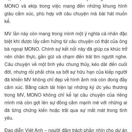
MONO và ekip trong việc mang đến những khung hình
giàu cảm xúc, phù hợp với câu chuyện mà bài hát muốn
kể.
MV lần này còn mang trong mình một ý nghĩa cá nhân đặc
biệt khi được lấy cảm hứng từ câu chuyện có thật của ông
bà ngoại MONO. Chính sự kết nối này đã giúp ca khúc trở
nên chân thực, gần gũi và chạm đến trái tim người nghe.
Câu chuyện về một tình yêu chung thủy, kéo dài đến cuối
đời, nhưng rồi phải chia xa bởi sự hữu hạn của kiếp người
đã khiến MV không chỉ đẹp về hình ảnh mà còn đong đầy
cảm xúc. Bằng cách tái hiện lại những ký ức yêu thương
trong MV, MONO không chỉ kể lại câu chuyện của riêng
mình mà còn gợi lên sự đồng cảm mạnh mẽ với những ai
đã từng chứng kiến hoặc trải qua sự mất mát trong tình
yêu.
Đạo diễn Việt Anh – người đảm trách phần nhìn cho dự án