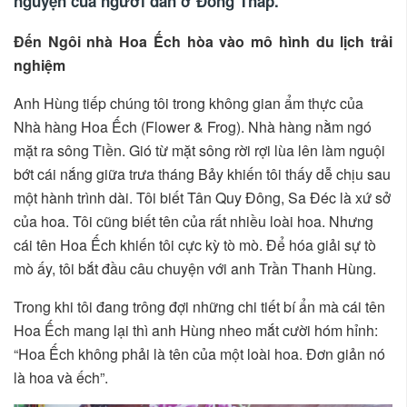
nguyện của người dân ở Đồng Tháp.
Đến Ngôi nhà Hoa Ếch hòa vào mô hình du lịch trải
nghiệm
Anh Hùng tiếp chúng tôi trong không gian ẩm thực của
Nhà hàng Hoa Ếch (Flower & Frog). Nhà hàng nằm ngó
mặt ra sông Tiền. Gió từ mặt sông rời rợi lùa lên làm nguội
bớt cái nắng giữa trưa tháng Bảy khiến tôi thấy dễ chịu sau
một hành trình dài. Tôi biết Tân Quy Đông, Sa Đéc là xứ sở
của hoa. Tôi cũng biết tên của rất nhiều loài hoa. Nhưng
cái tên Hoa Ếch khiến tôi cực kỳ tò mò. Để hóa giải sự tò
mò ấy, tôi bắt đầu câu chuyện với anh Trần Thanh Hùng.
Trong khi tôi đang trông đợi những chi tiết bí ẩn mà cái tên
Hoa Ếch mang lại thì anh Hùng nheo mắt cười hóm hỉnh:
“Hoa Ếch không phải là tên của một loài hoa. Đơn giản nó
là hoa và ếch”.