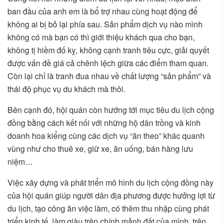
ban đầu của anh em là bổ trợ nhau cùng hoạt động để
không ai bị bỏ lại phía sau. Sản phẩm dịch vụ nào mình
không có mà bạn có thì giới thiệu khách qua cho bạn,
không tị hiềm đố kỵ, không cạnh tranh tiêu cực, giải quyết
được vấn đề giá cả chênh lệch giữa các điểm tham quan.
Còn lại chỉ là tranh đua nhau về chất lượng “sản phẩm” và
thái độ phục vụ du khách mà thôi.
Bên cạnh đó, hội quán còn hướng tới mục tiêu du lịch cộng
đồng bằng cách kết nối với những hộ dân trồng và kinh
doanh hoa kiểng cùng các dịch vụ “ăn theo” khác quanh
vùng như cho thuê xe, giữ xe, ăn uống, bán hàng lưu
niệm…
Việc xây dựng và phát triển mô hình du lịch cộng đồng này
của hội quán giúp người dân địa phương được hưởng lợi từ
du lịch, tạo công ăn việc làm, có thêm thu nhập cùng phát
triển kinh tế, làm giàu trên chính mảnh đất của mình, trên