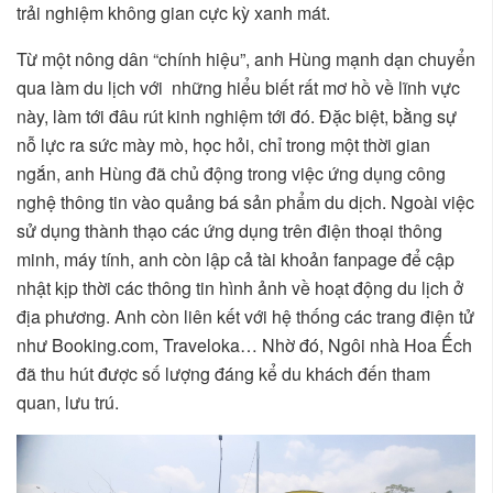
trải nghiệm không gian cực kỳ xanh mát.
Từ một nông dân “chính hiệu”, anh Hùng mạnh dạn chuyển
qua làm du lịch với những hiểu biết rất mơ hồ về lĩnh vực
này, làm tới đâu rút kinh nghiệm tới đó. Đặc biệt, bằng sự
nỗ lực ra sức mày mò, học hỏi, chỉ trong một thời gian
ngắn, anh Hùng đã chủ động trong việc ứng dụng công
nghệ thông tin vào quảng bá sản phẩm du dịch. Ngoài việc
sử dụng thành thạo các ứng dụng trên điện thoại thông
minh, máy tính, anh còn lập cả tài khoản fanpage để cập
nhật kịp thời các thông tin hình ảnh về hoạt động du lịch ở
địa phương. Anh còn liên kết với hệ thống các trang điện tử
như Booking.com, Traveloka… Nhờ đó, Ngôi nhà Hoa Ếch
đã thu hút được số lượng đáng kể du khách đến tham
quan, lưu trú.