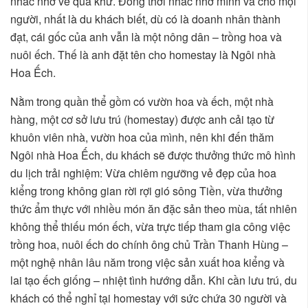
nhắc nhớ về quá khứ. Đồng thời nhắc nhở mình và cho mọi
người, nhất là du khách biết, dù có là doanh nhân thành
đạt, cái gốc của anh vẫn là một nông dân – trồng hoa và
nuôi ếch. Thế là anh đặt tên cho homestay là Ngôi nhà
Hoa Ếch.
Nằm trong quần thể gồm có vườn hoa và ếch, một nhà
hàng, một cơ sở lưu trú (homestay) được anh cải tạo từ
khuôn viên nhà, vườn hoa của mình, nên khi đến thăm
Ngôi nhà Hoa Ếch, du khách sẽ được thưởng thức mô hình
du lịch trải nghiệm: Vừa chiêm ngưỡng vẻ đẹp của hoa
kiểng trong không gian rời rợi gió sông Tiền, vừa thưởng
thức ẩm thực với nhiều món ăn đặc sản theo mùa, tất nhiên
không thể thiếu món ếch, vừa trực tiếp tham gia công việc
trồng hoa, nuôi ếch do chính ông chủ Trần Thanh Hùng –
một nghệ nhân lâu năm trong việc sản xuất hoa kiểng và
lai tạo ếch giống – nhiệt tình hướng dẫn. Khi cần lưu trú, du
khách có thể nghỉ tại homestay với sức chứa 30 người và