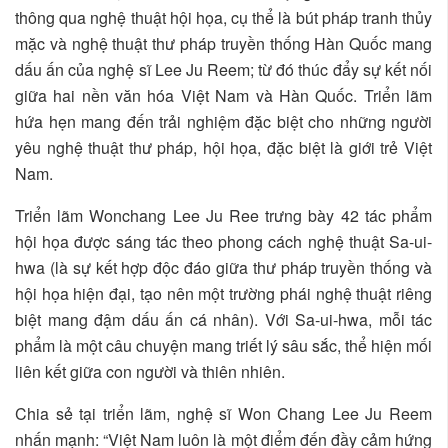
thông qua nghệ thuật hội họa, cụ thể là bút pháp tranh thủy
mặc và nghệ thuật thư pháp truyền thống Hàn Quốc mang
dấu ấn của nghệ sĩ Lee Ju Reem; từ đó thúc đẩy sự kết nối
giữa hai nền văn hóa Việt Nam và Hàn Quốc. Triển lãm
hứa hẹn mang đến trải nghiệm đặc biệt cho những người
yêu nghệ thuật thư pháp, hội họa, đặc biệt là giới trẻ Việt
Nam.
Triển lãm Wonchang Lee Ju Ree trưng bày 42 tác phẩm
hội họa được sáng tác theo phong cách nghệ thuật Sa-ui-
hwa (là sự kết hợp độc đáo giữa thư pháp truyền thống và
hội họa hiện đại, tạo nên một trường phái nghệ thuật riêng
biệt mang đậm dấu ấn cá nhân). Với Sa-ui-hwa, mỗi tác
phẩm là một câu chuyện mang triết lý sâu sắc, thể hiện mối
liên kết giữa con người và thiên nhiên.
Chia sẻ tại triển lãm, nghệ sĩ Won Chang Lee Ju Reem
nhấn mạnh: “Việt Nam luôn là một điểm đến đầy cảm hứng