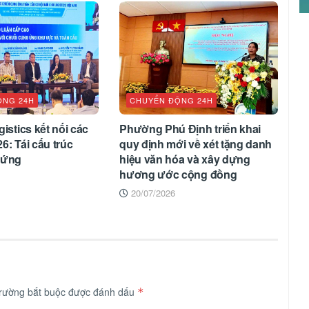
ỘNG 24H
CHUYỂN ĐỘNG 24H
istics kết nối các
Phường Phú Định triển khai
6: Tái cấu trúc
quy định mới về xét tặng danh
 ứng
hiệu văn hóa và xây dựng
hương ước cộng đồng
20/07/2026
trường bắt buộc được đánh dấu
*