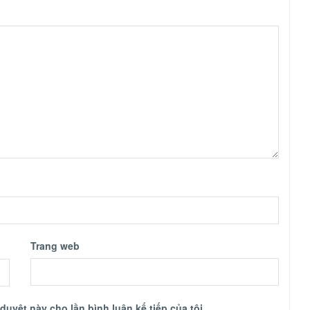
Trang web
 duyệt này cho lần bình luận kế tiếp của tôi.