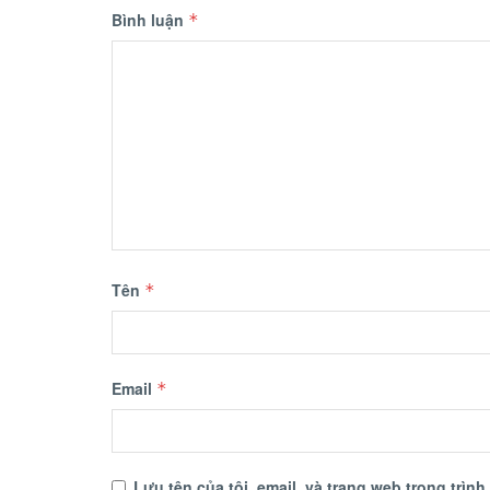
Bình luận
*
Tên
*
Email
*
Lưu tên của tôi, email, và trang web trong trình