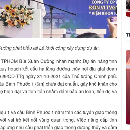
T
 phát biểu tại Lê khởi công xây dựng dự án.
BND TPHCM Bùi Xuân Cường nhấn mạnh: Dự án nâng tĩnh
uy hoạch kết cấu hạ tầng đường thủy nội địa giai đoạn
1829/QĐ-TTg ngày 31-10-2021 của Thủ tướng Chính phủ.
 cầu Bình Phước 1 (6m) chưa đạt chuẩn, gây khó khăn cho
 hiện đại và tiên tiến nhằm đảm bảo an toàn, tiến độ và
ệu 1 và cầu Bình Phước 1 nằm trên các tuyến giao thông
ới vai trò kết nối vùng quan trọng. Việc nâng cấp tĩnh
 đáp ứng nhu cầu phát triển giao thông đường thủy và đảm