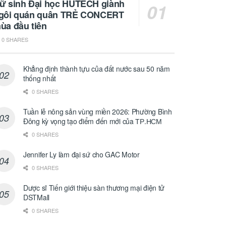
ữ sinh Đại học HUTECH giành
gôi quán quân TRẺ CONCERT
ùa đầu tiên
0 SHARES
Khẳng định thành tựu của đất nước sau 50 năm
thống nhất
0 SHARES
Tuần lễ nông sản vùng miền 2026: Phường Bình
Đông kỳ vọng tạo điểm đến mới của ТР.НСМ
0 SHARES
Jennifer Ly làm đại sứ cho GAC Motor
0 SHARES
Dược sĩ Tiến giới thiệu sàn thương mại điện tử
DSTMall
0 SHARES