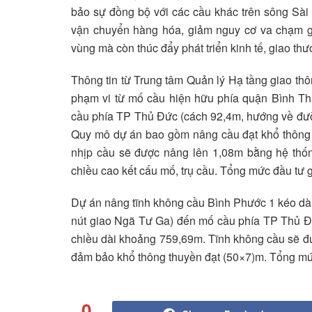
bảo sự đồng bộ với các cầu khác trên sông Sài 
vận chuyển hàng hóa, giảm nguy cơ va chạm gi
vùng mà còn thúc đẩy phát triển kinh tế, giao t
Thông tin từ Trung tâm Quản lý Hạ tầng giao th
phạm vi từ mố cầu hiện hữu phía quận Bình T
cầu phía TP Thủ Đức (cách 92,4m, hướng về đư
Quy mô dự án bao gồm nâng cầu đạt khổ thông 
nhịp cầu sẽ được nâng lên 1,08m bằng hệ thốn
chiều cao kết cấu mố, trụ cầu. Tổng mức đầu tư 
Dự án nâng tĩnh không cầu Bình Phước 1 kéo dà
nút giao Ngã Tư Ga) đến mố cầu phía TP Thủ Đứ
chiều dài khoảng 759,69m. Tĩnh không cầu sẽ đư
đảm bảo khổ thông thuyền đạt (50×7)m. Tổng mứ
0