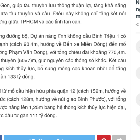
N
Gòn, giúp tàu thuyền lưu thông thuận lợi, tăng khả năng
n
ữa tàu thuyền và cầu. Điều này không chỉ tăng kết nối
m
hương giữa TPHCM và các tỉnh lân cận.
ông đường bộ, Dự án nâng tĩnh không cầu Bình Triệu 1 có
hạnh (cách 93,4m, hướng về Bến xe Miền Đông) đến mố
ờng Phạm Văn Đồng), với tổng chiều dài khoảng 770,4m.
thuyền (50×7)m, giữ nguyên các thông số khác. Kết cấu
g kích thủy lực, bổ sung móng cọc khoan nhồi để tăng
gần 133 tỷ đồng.
i từ mố cầu hiện hữu phía quận 12 (cách 152m, hướng về
c (cách 128m, hướng về nút giao Bình Phước), với tổng
ợc nâng lên 1,25m bằng hệ thống kích thủy lực hiện đại,
c đầu tư gần 111 tỷ đồng.