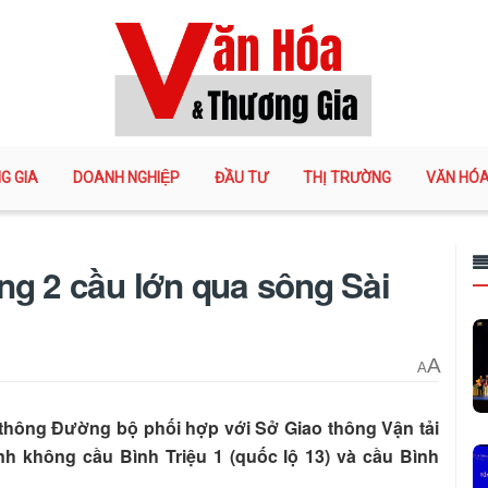
G GIA
DOANH NGHIỆP
ĐẦU TƯ
THỊ TRƯỜNG
VĂN HÓ
ng 2 cầu lớn qua sông Sài
A
A
 thông Đường bộ phối hợp với Sở Giao thông Vận tải
h không cầu Bình Triệu 1 (quốc lộ 13) và cầu Bình