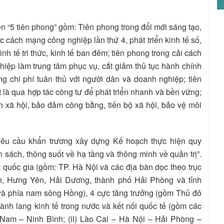
 “5 tiên phong” gồm: Tiên phong trong đổi mới sáng tạo,
cách mạng công nghiệp lần thứ 4, phát triển kinh tế số,
kinh tế tri thức, kinh tế ban đêm; tiên phong trong cải cách
hiệp làm trung tâm phục vụ, cắt giảm thủ tục hành chính
g chi phí tuân thủ với người dân và doanh nghiệp; tiên
 là qua hợp tác công tư để phát triển nhanh và bền vững;
h xã hội, bảo đảm công bằng, tiến bộ xã hội, bảo vệ môi
 yêu cầu khẩn trương xây dựng Kế hoạch thực hiện quy
 sách, thông suốt về hạ tầng và thông minh về quản trị”.
 quốc gia (gồm: TP. Hà Nội và các địa bàn dọc theo trục
nh, Hưng Yên, Hải Dương, thành phố Hải Phòng và tỉnh
và phía nam sông Hồng), 4 cực tăng trưởng (gồm Thủ đô
nh lang kinh tế trong nước và kết nối quốc tế (gồm các
 Nam – Ninh Bình; (ii) Lào Cai – Hà Nội – Hải Phòng –