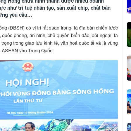
ông Hồng chưa hình thành được nhiều doanh
c như trí tuệ nhân tạo, sản xuất chip, chất bán
 ứng yêu cầu…
(ĐBSH) có vị trí rất quan trọng, là địa bàn chiến lược
oá, quốc phòng, an ninh, chủ quyền biển đảo, đối ngoại, là
trọng trong giao lưu kinh tế, văn hoá quốc tế và là vùng
 của ASEAN vào Trung Quốc.