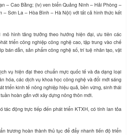
Kạn – Cao Bằng; (iv) ven biển Quảng Ninh – Hải Phòng –
 – Sơn La – Hòa Bình – Hà Nội) với tất cả hình thức kết
i mô hình tăng trưởng theo hướng hiện đại, ưu tiên các
hát triển công nghiệp công nghệ cao, tập trung vào chế
hip bán dẫn, sản phẩm công nghệ số, trí tuệ nhân tạo, vật
 dịch vụ hiện đại theo chuẩn mực quốc tế và đa dạng loại
văn hóa, các dịch vụ khoa học công nghệ và đổi mới sáng
át triển kinh tế nông nghiệp hiệu quả, bền vững, sinh thái
tuần hoàn gắn với xây dựng nông thôn mới.
 tác động trực tiếp đến phát triển KTXH, có tính lan tỏa
ẩn trương hoàn thành thủ tục để đẩy nhanh tiến độ triển