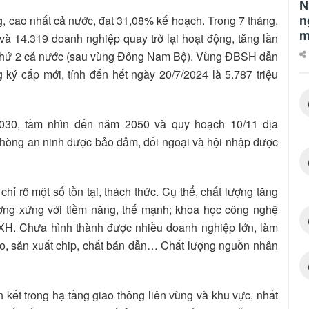
N
n
g, cao nhất cả nước, đạt 31,08% kế hoạch. Trong 7 tháng,
m
à 14.319 doanh nghiệp quay trở lại hoạt động, tăng lần
g thứ 2 cả nước (sau vùng Đông Nam Bộ). Vùng ĐBSH dẫn
ký cấp mới, tính đến hết ngày 20/7/2024 là 5.787 triệu
030, tầm nhìn đến năm 2050 và quy hoạch 10/11 địa
phòng an ninh được bảo đảm, đối ngoại và hội nhập được
hỉ rõ một số tồn tại, thách thức. Cụ thể, chất lượng tăng
ương xứng với tiềm năng, thế mạnh; khoa học công nghệ
KTXH. Chưa hình thành được nhiều doanh nghiệp lớn, làm
tạo, sản xuất chip, chất bán dẫn… Chất lượng nguồn nhân
 kết trong hạ tầng giao thông liên vùng và khu vực, nhất