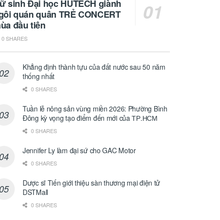
ữ sinh Đại học HUTECH giành
gôi quán quân TRẺ CONCERT
ùa đầu tiên
0 SHARES
Khẳng định thành tựu của đất nước sau 50 năm
thống nhất
0 SHARES
Tuần lễ nông sản vùng miền 2026: Phường Bình
Đông kỳ vọng tạo điểm đến mới của ТР.НСМ
0 SHARES
Jennifer Ly làm đại sứ cho GAC Motor
0 SHARES
Dược sĩ Tiến giới thiệu sàn thương mại điện tử
DSTMall
0 SHARES