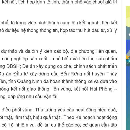
 kết nối, tích hợp kinh tế tỉnh, thành phố vào chuỗi giá trị
ất là trong việc hình thành cụm liên kết ngành; liên kết
 dữ liệu hệ thống thông tin, hợp tác thu hút đầu tư, xử lý
ự thảo và đã xin ý kiến các bộ, địa phương liên quan,
h công nghiệp sản xuất – chế biến và tiêu thụ sản phẩm
ùng ĐBSH; Đề án xây dựng cơ chế, chính sách phát triển
Dự án Đầu tư xây dựng cầu Bến Rừng nối huyện Thủy
ên, tỉnh Quảng Ninh đã hoàn thành thông xe và đưa vào
ống kết nối giao thông liên vùng, kết nối Hải Phòng –
ng, đáp ứng nhu cầu vận tải.
 điều phối vùng, Thủ tướng yêu cầu hoạt động hiệu quả,
ói thật, làm thật, hiệu quả thật”. Theo Kế hoạch hoạt động
có 18 nhiệm vụ, đề án cụ thể các bộ, cơ quan cần tập