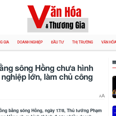
G GIA
DOANH NGHIỆP
ĐẦU TƯ
THỊ TRƯỜNG
VĂN HÓ
ằng sông Hồng chưa hình
nghiệp lớn, làm chủ công
A
A
 Đồng bằng sông Hồng, ngày 17/8, Thủ tướng Phạm