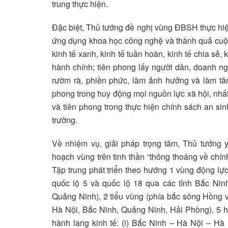
trung thực hiện.
Đặc biệt, Thủ tướng đề nghị vùng ĐBSH thực hiện
ứng dụng khoa học công nghệ và thành quả cuộc 
kinh tế xanh, kinh tế tuần hoàn, kinh tế chia sẻ, 
hành chính; tiên phong lấy người dân, doanh ng
rườm rà, phiền phức, làm ảnh hưởng và làm tăn
phong trong huy động mọi nguồn lực xã hội, nhất
và tiên phong trong thực hiện chính sách an sin
trường.
Về nhiệm vụ, giải pháp trọng tâm, Thủ tướng
hoạch vùng trên tinh thần “thông thoáng về chính
Tập trung phát triển theo hướng 1 vùng động lực
quốc lộ 5 và quốc lộ 18 qua các tỉnh Bắc Ni
Quảng Ninh), 2 tiểu vùng (phía bắc sông Hồng 
Hà Nội, Bắc Ninh, Quảng Ninh, Hải Phòng), 5 hà
hành lang kinh tế: (i) Bắc Ninh – Hà Nội – Hà