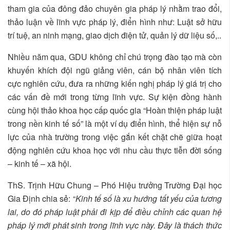
tham gia của đông đảo chuyên gia pháp lý nhằm trao đổi,
thảo luận về lĩnh vực pháp lý, điển hình như: Luật sở hữu
trí tuệ, an ninh mạng, giao dịch điện tử, quản lý dữ liệu số,..
Nhiều năm qua, GDU không chỉ chú trọng đào tạo mà còn
khuyến khích đội ngũ giảng viên, cán bộ nhân viên tích
cực nghiên cứu, đưa ra những kiến nghị pháp lý giá trị cho
các vấn đề mới trong từng lĩnh vực. Sự kiện đồng hành
cùng hội thảo khoa học cấp quốc gia “Hoàn thiện pháp luật
trong nền kinh tế số” là một ví dụ điển hình, thể hiện sự nỗ
lực của nhà trường trong việc gắn kết chặt chẽ giữa hoạt
động nghiên cứu khoa học với nhu cầu thực tiễn đời sống
– kinh tế – xã hội.
ThS. Trịnh Hữu Chung – Phó Hiệu trưởng Trường Đại học
Gia Định chia sẻ: “
Kinh tế số là xu hướng tất yếu của tương
lai, do đó pháp luật phải đi kịp để điều chỉnh các quan hệ
pháp lý mới phát sinh trong lĩnh vực này. Đây là thách thức