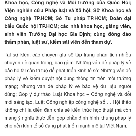
Khoa học, Công nghệ và Môi trường của Quốc Hội;
Viện nghiên cứu Pháp luật và Xã hội; Sở Khoa học và
Công nghệ TP.HCM; Sở Tư pháp TP.HCM; Đoàn đại
biểu Quốc hội TP.HCM; các nhà khoa học, giảng viên,
sinh viên Trường Đại học Gia Định; cùng đông đảo
thẩm phán, luật sư, kiểm sát viên đến tham dự.
Tại sự kiện, các chuyên gia sẽ tập trung phân tích nhiều
chuyên đề quan trọng, bao gồm: Những vấn đề pháp lý về
bảo hộ tài sản trí tuệ để phát triển kinh tế số; Những vấn đề
pháp lý về kiểm duyệt nội dung thông tin trên môi trường
mạng; Những vấn đề pháp lý về bảo vệ dữ liệu người
dùng; Góp ý dự thảo Luật Khoa học – Công nghệ và đổi
mới sáng tạo, Luật Công nghiệp công nghệ số,… Hội thảo
không chỉ là diễn đàn chia sẻ kiến thức học thuật mà còn
mang ý nghĩa thực tiễn, góp phần định hình khung pháp lý
cho nền kinh tế số đang phát triển mạnh mẽ tại Việt Nam.