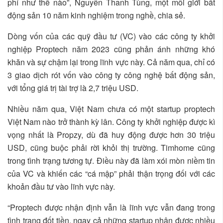
phí như thế nào”, Nguyễn Thanh Tùng, một môi giới bất
động sản 10 năm kinh nghiệm trong nghề, chia sẻ.
Dòng vốn của các quỹ đầu tư (VC) vào các công ty khởi
nghiệp Proptech năm 2023 cũng phản ánh những khó
khăn và sự chậm lại trong lĩnh vực này. Cả năm qua, chỉ có
3 giao dịch rót vốn vào công ty công nghệ bất động sản,
với tổng giá trị tài trợ là 2,7 triệu USD.
Nhiều năm qua, Việt Nam chưa có một startup proptech
Việt Nam nào trở thành kỳ lân. Công ty khởi nghiệp được kì
vọng nhất là Propzy, dù đã huy động được hơn 30 triệu
USD, cũng buộc phải rời khỏi thị trường. Timhome cũng
trong tình trạng tương tự. Điều này đã làm xói mòn niềm tin
của VC và khiến các “cá mập” phải thận trọng đối với các
khoản đầu tư vào lĩnh vực này.
“Proptech được nhận định vẫn là lĩnh vực vẫn đang trong
tình trạng đốt tiền, ngay cả những startup nhận được nhiều