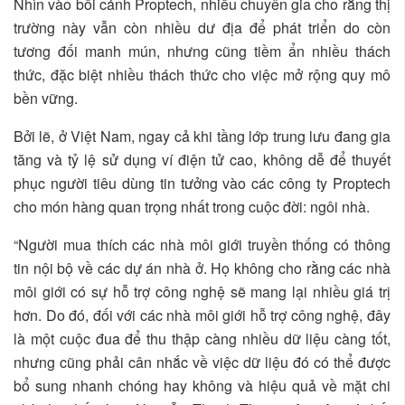
Nhìn vào bối cảnh Proptech, nhiều chuyên gia cho rằng thị
trường này vẫn còn nhiều dư địa để phát triển do còn
tương đối manh mún, nhưng cũng tiềm ẩn nhiều thách
thức, đặc biệt nhiều thách thức cho việc mở rộng quy mô
bền vững.
Bởi lẽ, ở Việt Nam, ngay cả khi tầng lớp trung lưu đang gia
tăng và tỷ lệ sử dụng ví điện tử cao, không dễ để thuyết
phục người tiêu dùng tin tưởng vào các công ty Proptech
cho món hàng quan trọng nhất trong cuộc đời: ngôi nhà.
“Người mua thích các nhà môi giới truyền thống có thông
tin nội bộ về các dự án nhà ở. Họ không cho rằng các nhà
môi giới có sự hỗ trợ công nghệ sẽ mang lại nhiều giá trị
hơn. Do đó, đối với các nhà môi giới hỗ trợ công nghệ, đây
là một cuộc đua để thu thập càng nhiều dữ liệu càng tốt,
nhưng cũng phải cân nhắc về việc dữ liệu đó có thể được
bổ sung nhanh chóng hay không và hiệu quả về mặt chi