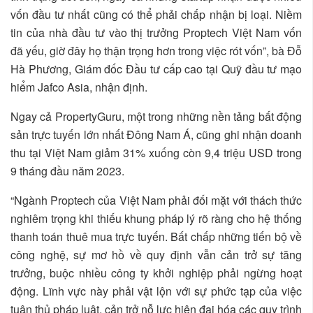
vốn đầu tư nhất cũng có thể phải chấp nhận bị loại. Niềm
tin của nhà đầu tư vào thị trưởng Proptech Việt Nam vốn
đã yếu, giờ đây họ thận trọng hơn trong việc rót vốn”, bà Đỗ
Hà Phương, Giám đốc Đầu tư cấp cao tại Quỹ đầu tư mạo
hiểm Jafco Asia, nhận định.
Ngay cả PropertyGuru, một trong những nền tảng bất động
sản trực tuyến lớn nhất Đông Nam Á, cũng ghi nhận doanh
thu tại Việt Nam giảm 31% xuống còn 9,4 triệu USD trong
9 tháng đầu năm 2023.
“Ngành Proptech của Việt Nam phải đối mặt với thách thức
nghiêm trọng khi thiếu khung pháp lý rõ ràng cho hệ thống
thanh toán thuê mua trực tuyến. Bất chấp những tiến bộ về
công nghệ, sự mơ hồ về quy định vẫn cản trở sự tăng
trưởng, buộc nhiều công ty khởi nghiệp phải ngừng hoạt
động. Lĩnh vực này phải vật lộn với sự phức tạp của việc
tuân thủ pháp luật, cản trở nỗ lực hiện đại hóa các quy trình