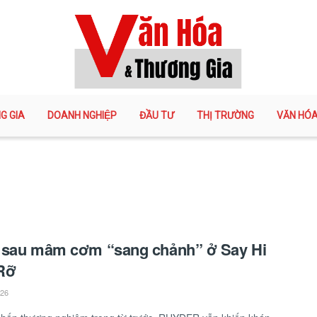
G GIA
DOANH NGHIỆP
ĐẦU TƯ
THỊ TRƯỜNG
VĂN HÓ
 sau mâm cơm “sang chảnh” ở Say Hi
Rỡ
026