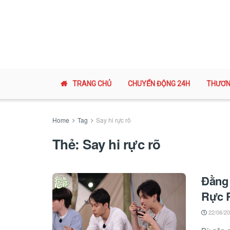
TRANG CHỦ
CHUYỂN ĐỘNG 24H
THƯƠN
Home
Tag
Say hi rực rõ
Thẻ:
Say hi rực rõ
Đằng
Rực 
22/06/2