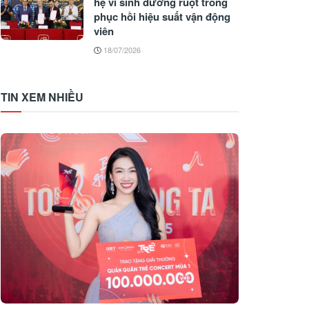
hệ vi sinh đường ruột trong
phục hồi hiệu suất vận động
viên
18/07/2026
TIN XEM NHIỀU