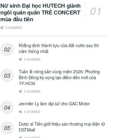
Nữ sinh Đại học HUTECH giành
ngôi quán quân TRẺ CONCERT
mùa đầu tiên
0 SHARES
Khẳng định thành tựu của đất nước sau 50
năm thống nhất
0 SHARES
Tuần lễ nông sản vùng miền 2026: Phường
Bình Đông kỳ vọng tạo điểm đến mới của
ТР.НСМ
0 SHARES
Jennifer Ly làm đại sứ cho GAC Motor
0 SHARES
Dược sĩ Tiến giới thiệu sàn thương mại điện tử
DSTMall
0 SHARES