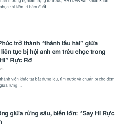
hấn thương nghiêm trọng từ trước, RHYDER vẫn khiến khán
phục khi kiên trì bám đuổi ...
húc trở thành “thánh tấu hài” giữa
 liên tục bị hội anh em trêu chọc trong
 Hi” Rực Rỡ
026
thành viên khác tất bật dựng lều, tìm nước và chuẩn bị cho đêm
giữa rừng ...
ống giữa rừng sâu, biển lớn: “Say Hi Rực
n