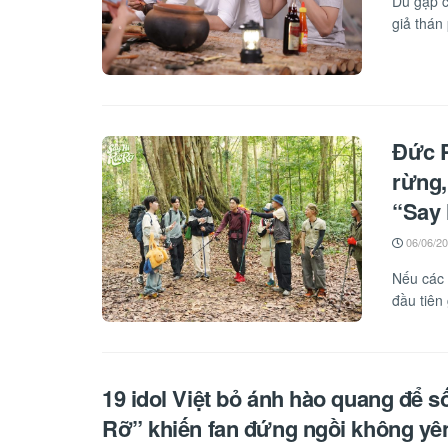
Dù gặp c
giả thán 
Đức P
rừng,
“Say
06/06/2
Nếu các 
đầu tiên 
19 idol Việt bỏ ánh hào quang để s
Rỡ” khiến fan đứng ngồi không yê