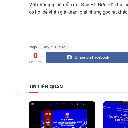
Với những gì đã diễn ra, “Say Hi” Rực Rỡ cho thấ
cơ hội để khán giả khám phá những góc rất khác 
Tags:
Say hi rực rõ
0
Share on Facebook
SHARES
TIN LIÊN QUAN