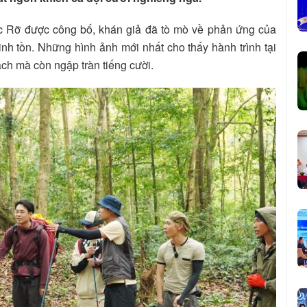
Rực Rỡ được công bố, khán giả đã tò mò về phản ứng của
inh tồn. Những hình ảnh mới nhất cho thấy hành trình tại
ch mà còn ngập tràn tiếng cười.