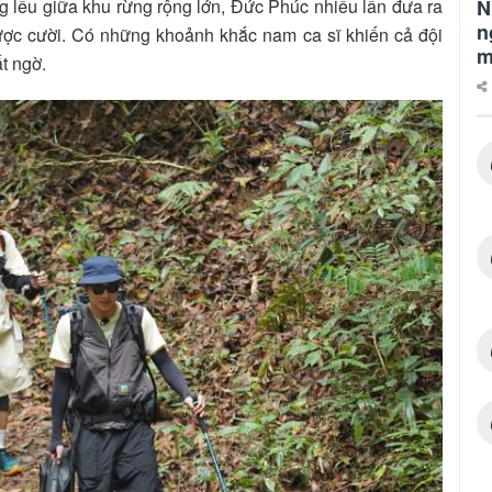
g lều giữa khu rừng rộng lớn, Đức Phúc nhiều lần đưa ra
N
n
ược cười. Có những khoảnh khắc nam ca sĩ khiến cả đội
m
t ngờ.