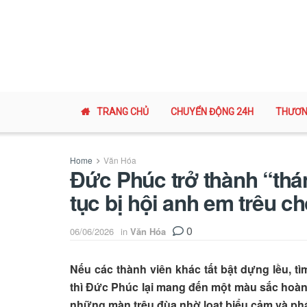
TRANG CHỦ
CHUYỂN ĐỘNG 24H
THƯƠN
Home
Văn Hóa
Đức Phúc trở thành “thán
tục bị hội anh em trêu c
0
06/06/2026
in
Văn Hóa
Nếu các thành viên khác tất bật dựng lều, 
thì Đức Phúc lại mang đến một màu sắc hoàn 
những màn trêu đùa nhờ loạt biểu cảm và phá