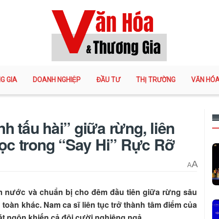
G GIA
DOANH NGHIỆP
ĐẦU TƯ
THỊ TRƯỜNG
VĂN HÓ
h tấu hài” giữa rừng, liên
học trong “Say Hi” Rực Rỡ
A
A
tìm nước và chuẩn bị cho đêm đầu tiên giữa rừng sâu
toàn khác. Nam ca sĩ liên tục trở thành tâm điểm của
t ngôn khiến cả đội cười nghiêng ngả.