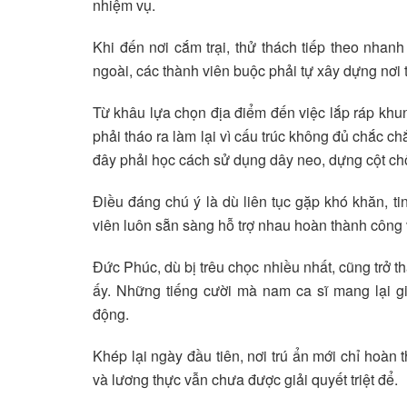
nhiệm vụ.
Khi đến nơi cắm trại, thử thách tiếp theo nhan
ngoài, các thành viên buộc phải tự xây dựng nơi 
Từ khâu lựa chọn địa điểm đến việc lắp ráp khu
phải tháo ra làm lại vì cấu trúc không đủ chắc 
đây phải học cách sử dụng dây neo, dựng cột chố
Điều đáng chú ý là dù liên tục gặp khó khăn, ti
viên luôn sẵn sàng hỗ trợ nhau hoàn thành công 
Đức Phúc, dù bị trêu chọc nhiều nhất, cũng trở t
ấy. Những tiếng cười mà nam ca sĩ mang lại g
động.
Khép lại ngày đầu tiên, nơi trú ẩn mới chỉ hoàn
và lương thực vẫn chưa được giải quyết triệt để.