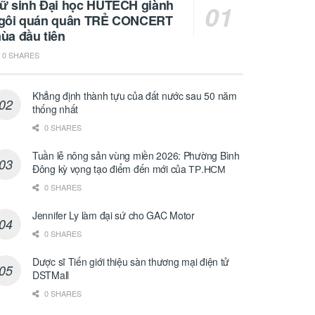
ữ sinh Đại học HUTECH giành
gôi quán quân TRẺ CONCERT
ùa đầu tiên
0 SHARES
Khẳng định thành tựu của đất nước sau 50 năm
thống nhất
0 SHARES
Tuần lễ nông sản vùng miền 2026: Phường Bình
Đông kỳ vọng tạo điểm đến mới của ТР.НСМ
0 SHARES
Jennifer Ly làm đại sứ cho GAC Motor
0 SHARES
Dược sĩ Tiến giới thiệu sàn thương mại điện tử
DSTMall
0 SHARES