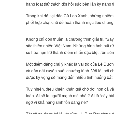
hàng loạt thử thách đòi hỏi sức bền lẫn kỹ năng t
Trong khi đó, tại đảo Cù Lao Xanh, những nhiệm v
phối hợp chặt chẽ để hoàn thành mục tiêu chung
Không chỉ đơn thuần là chương trình giải trí, “
sắc thiên nhiên Việt Nam. Những hình ảnh núi 
sơ hứa hẹn trở thành điểm nhấn đặc biệt trên són
Một điểm đáng chú ý khác là vai trò của Lê Dư
và dẫn dắt xuyên suốt chương trình. Với lối nói
được kỳ vọng sẽ mang đến nhiều tình huống bất 
Tuy nhiên, điều khiến khán giả chờ đợi hơn cả vẫ
toàn. Ai sẽ là người mạnh mẽ nhất? Ai là “cây hà
ngờ vì khả năng sinh tồn đáng nể?
Tất cả sẽ được hé lộ khi “Say Hi Rực Rỡ” chính t