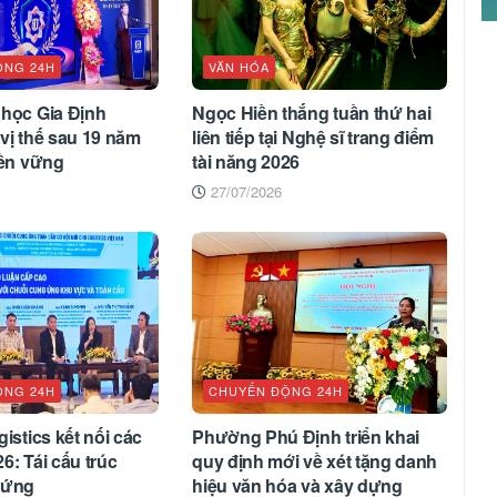
ỘNG 24H
VĂN HÓA
 học Gia Định
Ngọc Hiền thắng tuần thứ hai
vị thế sau 19 năm
liên tiếp tại Nghệ sĩ trang điểm
bền vững
tài năng 2026
27/07/2026
ỘNG 24H
CHUYỂN ĐỘNG 24H
istics kết nối các
Phường Phú Định triển khai
6: Tái cấu trúc
quy định mới về xét tặng danh
 ứng
hiệu văn hóa và xây dựng