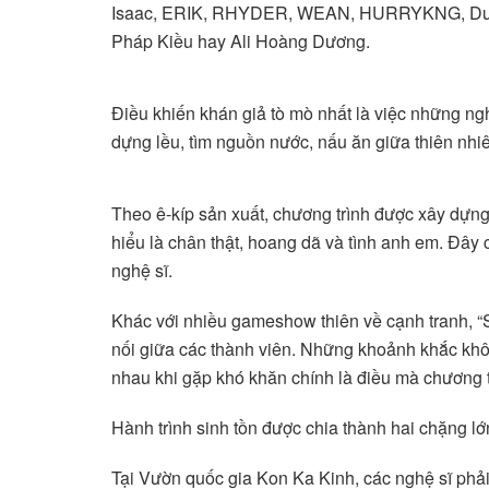
Isaac, ERIK, RHYDER, WEAN, HURRYKNG, Dươn
Pháp Kiều hay Ali Hoàng Dương.
Điều khiến khán giả tò mò nhất là việc những ng
dựng lều, tìm nguồn nước, nấu ăn giữa thiên nhiê
Theo ê-kíp sản xuất, chương trình được xây d
hiểu là chân thật, hoang dã và tình anh em. Đây 
nghệ sĩ.
Khác với nhiều gameshow thiên về cạnh tranh, “S
nối giữa các thành viên. Những khoảnh khắc khô
nhau khi gặp khó khăn chính là điều mà chương
Hành trình sinh tồn được chia thành hai chặng lớ
Tại Vườn quốc gia Kon Ka Kinh, các nghệ sĩ phải đố