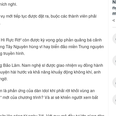
N
hích nghi.
n
m
ụ mới tiếp tục được đặt ra, buộc các thành viên phải
.
Say Hi Rực Rỡ” còn được kỳ vọng góp phần quảng bá cảnh
rừng Tây Nguyên hùng vĩ hay biển đảo miền Trung nguyên
g truyền hình.
ơng Bảo Lâm. Nam nghệ sĩ được giao nhiệm vụ đồng hành
 chuyện hài hước và khả năng khuấy động không khí, anh
ngờ.
n là phản ứng của dàn idol khi phải rời khỏi vùng an
i” mới của chương trình? Và ai sẽ khiến người xem bất
hức lên sóng từ ngày 7/6. Với quy mô đầu tư lớn cùng dàn