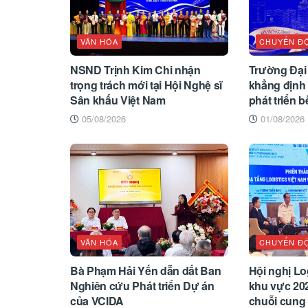
VĂN HÓA
CHUYỂN Đ
NSND Trịnh Kim Chi nhận
Trường Đại
trọng trách mới tại Hội Nghệ sĩ
khẳng định 
Sân khấu Việt Nam
phát triển 
05/08/2026
01/08/2026
VĂN HÓA
CHUYỂN Đ
Bà Phạm Hải Yến dẫn dắt Ban
Hội nghị Log
Nghiên cứu Phát triển Dự án
khu vực 202
của VCIDA
chuỗi cung