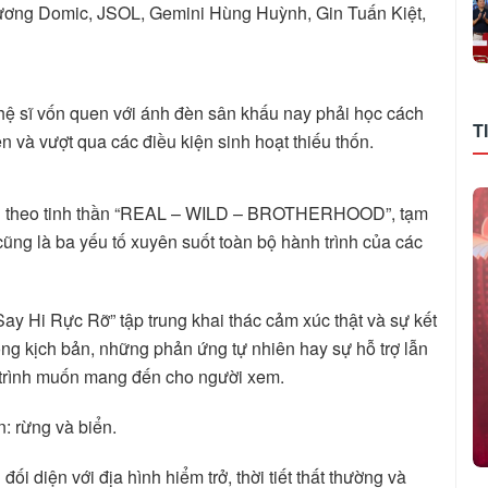
g Domic, JSOL, Gemini Hùng Huỳnh, Gin Tuấn Kiệt,
hệ sĩ vốn quen với ánh đèn sân khấu nay phải học cách
T
n và vượt qua các điều kiện sinh hoạt thiếu thốn.
ựng theo tinh thần “REAL – WILD – BROTHERHOOD”, tạm
cũng là ba yếu tố xuyên suốt toàn bộ hành trình của các
ay Hi Rực Rỡ” tập trung khai thác cảm xúc thật và sự kết
ng kịch bản, những phản ứng tự nhiên hay sự hỗ trợ lẫn
 trình muốn mang đến cho người xem.
n: rừng và biển.
i diện với địa hình hiểm trở, thời tiết thất thường và