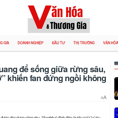
G GIA
DOANH NGHIỆP
ĐẦU TƯ
THỊ TRƯỜNG
VĂN HÓ
quang để sống giữa rừng sâu,
ỡ” khiến fan đứng ngồi không
A
A
được dàn dựng công phu, 19 nghệ sĩ đình đám bước ra từ “vũ trụ