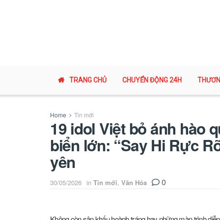
TRANG CHỦ
CHUYỂN ĐỘNG 24H
THƯƠN
Home
Tin mới
19 idol Việt bỏ ánh hào 
biển lớn: “Say Hi Rực R
yên
0
30/05/2026
in
Tin mới
,
Văn Hóa
Không còn sân khấu hoành tráng hay những màn trình diễn 