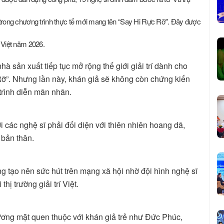
ệt trong chương trình thực tế mới mang tên “Say Hi Rực Rỡ”. Đây được
í Việt năm 2026.
à sản xuất tiếp tục mở rộng thế giới giải trí dành cho
Rỡ”. Nhưng lần này, khán giả sẽ không còn chứng kiến
rình diễn mãn nhãn.
ơi các nghệ sĩ phải đối diện với thiên nhiên hoang dã,
 bản thân.
g tạo nên sức hút trên mạng xã hội nhờ đội hình nghệ sĩ
hị trường giải trí Việt.
ương mặt quen thuộc với khán giả trẻ như Đức Phúc,