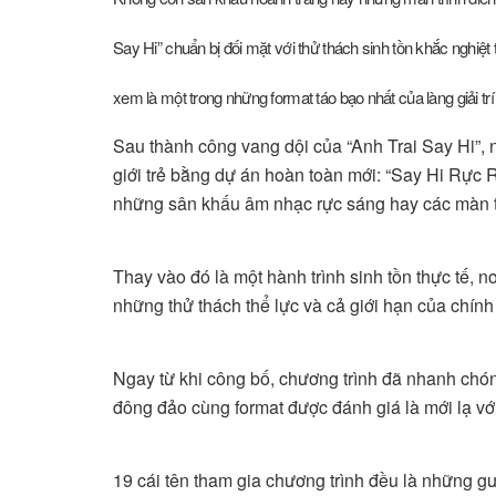
Say Hi” chuẩn bị đối mặt với thử thách sinh tồn khắc nghi
xem là một trong những format táo bạo nhất của làng giải tr
Sau thành công vang dội của “Anh Trai Say Hi”, nh
giới trẻ bằng dự án hoàn toàn mới: “Say Hi Rực 
những sân khấu âm nhạc rực sáng hay các màn t
Thay vào đó là một hành trình sinh tồn thực tế, n
những thử thách thể lực và cả giới hạn của chính
Ngay từ khi công bố, chương trình đã nhanh chón
đông đảo cùng format được đánh giá là mới lạ với t
19 cái tên tham gia chương trình đều là những g