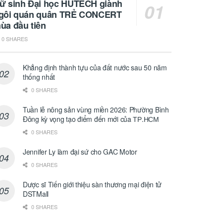
ữ sinh Đại học HUTECH giành
gôi quán quân TRẺ CONCERT
ùa đầu tiên
0 SHARES
Khẳng định thành tựu của đất nước sau 50 năm
thống nhất
0 SHARES
Tuần lễ nông sản vùng miền 2026: Phường Bình
Đông kỳ vọng tạo điểm đến mới của ТР.НСМ
0 SHARES
Jennifer Ly làm đại sứ cho GAC Motor
0 SHARES
Dược sĩ Tiến giới thiệu sàn thương mại điện tử
DSTMall
0 SHARES