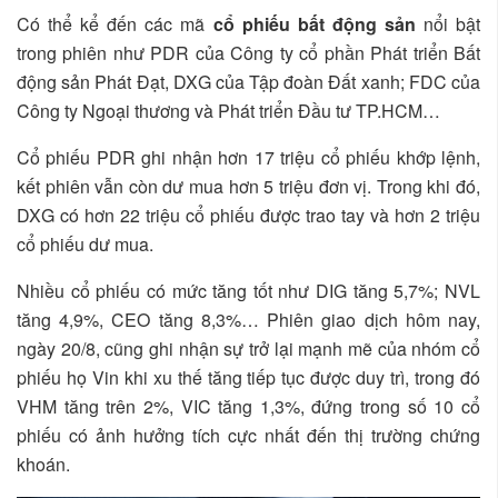
Có thể kể đến các mã
cổ phiếu bất động sản
nổi bật
trong phiên như PDR của Công ty cổ phần Phát triển Bất
động sản Phát Đạt, DXG của Tập đoàn Đất xanh; FDC của
Công ty Ngoại thương và Phát triển Đầu tư TP.HCM…
Cổ phiếu PDR ghi nhận hơn 17 triệu cổ phiếu khớp lệnh,
kết phiên vẫn còn dư mua hơn 5 triệu đơn vị. Trong khi đó,
DXG có hơn 22 triệu cổ phiếu được trao tay và hơn 2 triệu
cổ phiếu dư mua.
Nhiều cổ phiếu có mức tăng tốt như DIG tăng 5,7%; NVL
tăng 4,9%, CEO tăng 8,3%… Phiên giao dịch hôm nay,
ngày 20/8, cũng ghi nhận sự trở lại mạnh mẽ của nhóm cổ
phiếu họ Vin khi xu thế tăng tiếp tục được duy trì, trong đó
VHM tăng trên 2%, VIC tăng 1,3%, đứng trong số 10 cổ
phiếu có ảnh hưởng tích cực nhất đến thị trường chứng
khoán.