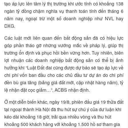
tạo áp lực lên tâm lý thị trường khi ước tính có khoảng 138
ngàn tỷ đồng chậm nghĩa vụ thanh toán tính đến tháng 6
năm nay, ngoại trừ một số doanh nghiệp như NVL hay
DXG.
Các luật mới liên quan đến bất động sản đã có hiệu lực
góp phần tháo gỡ những vướng mắc về pháp lý, giúp thị
trường ổn định và phục hồi bền vững hơn. Tuy nhiên, biên
lợi nhuận các doanh nghiệp bất động sản có thể bị ảnh
hưởng khi “Luật Đất đai cũng được dự báo sẽ tạo áp lực về
chi phí vốn ban đầu cho các chủ đầu tư dự án do chi phí
đền bù gia tăng (bảng giá đất mới, cập nhật hàng năm), tỷ
lệ nhận đặt cọc giảm…”, ACBS nhận định.
Ở một diễn biến khác, ngày 19/8, phiên đấu giá 19 thửa đất
tại ngoại thành Hà Nội đã thu hút sự chú ý của dư luận khi
kéo dài khoảng 18 giờ, trải qua nhiều vòng và thu hút
khoảng 500 khách hàng với khoảng 1.500 hồ sơ tham gia